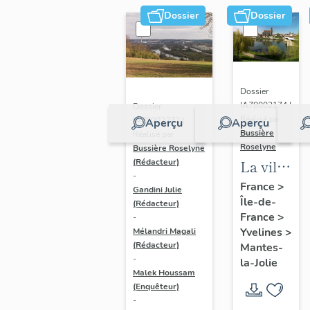
Dossier
Dossier
Dossier
IA78002174 |
Dossier
Réalisé par
IA78002272 |
Aperçu
Aperçu
Bussière
Réalisé par
Roselyne
Bussière Roselyne
La ville
(Rédacteur)
-
de
France
>
Gandini Julie
Île-de-
Mantes-
(Rédacteur)
France
>
-
la-Jolie
Yvelines
>
Mélandri Magali
(Rédacteur)
Mantes-
-
la-Jolie
Malek Houssam
(Enquêteur)
-