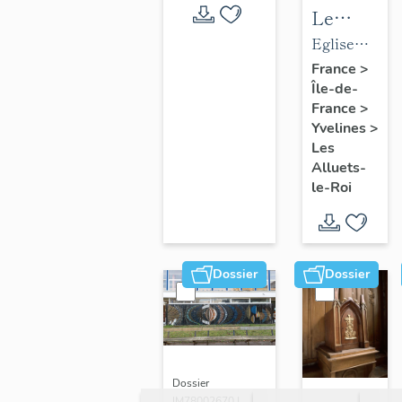
Le
mobilier
Eglise
de
paroissiale
France
>
Île-de-
l'église
Saint-
France
>
paroissial
Nicolas
Yvelines
>
Saint-
Les
Nicolas
Alluets-
le-Roi
Dossier
Dossier
Dossier
IM78002670 |