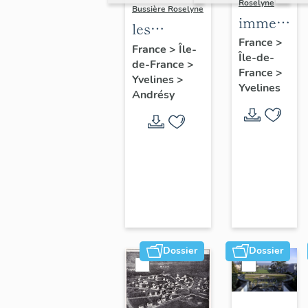
Roselyne
Bussière Roselyne
immeubles
les
maisons,
France
>
immeubles,
France
>
Île-
Île-de-
fermes
de-France
>
maisons et
France
>
Yvelines
>
fermes du
Yvelines
Andrésy
canton
d'Andrésy
Dossier
Dossier