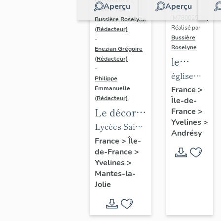
Aperçu
Aperçu
Dossier
Réalisé par
IM78002588 |
Bussière Roselyne
Réalisé par
(Rédacteur)
Bussière
-
Roselyne
Enezian Grégoire
le
(Rédacteur)
-
mobilier
église
Philippe
de
paroissiale
Emmanuelle
France
>
(Rédacteur)
Île-de-
l'église
Saint-
Le décor
France
>
Saint-
Germain
Yvelines
>
des lycées
Lycées Saint-
Germain-
Andrésy
de Mantes
Exupéry et
France
>
Île-
de-
de-France
>
Jean Rostand
Paris
Yvelines
>
(liste
Mantes-la-
supplémen
Jolie