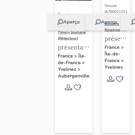
Dossier
IA78002133 |
Dossier
Réalisé par
IA78002210 |
Aperçu
Aperçu
Bussière
Réalisé par
Roselyne
Timery Joumana
présentat
(Rédacteur)
du
présentation
France
>
Île-de-
diagnostic
de l'étude
France
>
Île-
France
>
patrimonia
de-France
>
d'Elisabethville
Yvelines
Yvelines
>
urbain
Aubergenville
et
paysager
de
Seine-
Aval