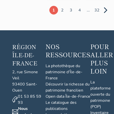
1
2
3
4
...
32
NOS
POUR
RÉGION
RESSOURCES
ALLER
ÎLE-DE-
PLUS
FRANCE
La photothèque du
LOIN
2, rue Simone
patrimoine d'Île-de-
Veil
France
La
93400 Saint-
Découvrir la richesse du
plateforme
Ouen
patrimoine francilien
ouverte du
01 53 85 59
Open data Île-de-France
patrimoine
93
Le catalogue des
(POP)
Nous
publications
Inventaire