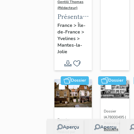
Gentili Thomas
(Rédacteur)
Présentation
de l'étude
France
>
Île-
de-France
>
Yvelines
>
Mantes-la-
Jolie
Dossier
Dossier
Dossier
IA78000495 |
Dossier
Réalisé par
IA78000985 |
Aperçu
Aperçu
Bussière
Réalisé par