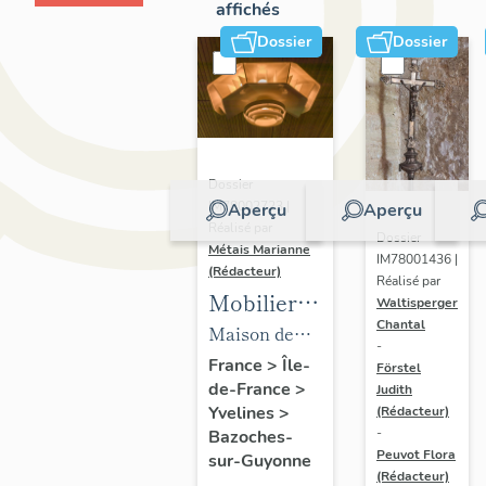
affichés
Dossier
Dossier
Dossier
IM78002723 |
Aperçu
Aperçu
Réalisé par
Dossier
Métais Marianne
IM78001436 |
(Rédacteur)
Réalisé par
Mobilier
Waltisperger
Chantal
de la
Maison de
-
maison
villégiature
France
>
Île-
Förstel
de-France
>
Louis
Judith
dite maison
Yvelines
>
(Rédacteur)
Carré
Louis Carré
-
Bazoches-
Peuvot Flora
sur-Guyonne
(Rédacteur)