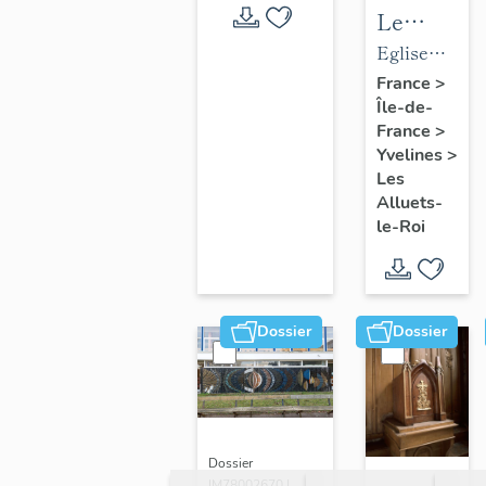
Le
mobilier
Eglise
de
paroissiale
France
>
Île-de-
l'église
Saint-
France
>
paroissial
Nicolas
Yvelines
>
Saint-
Les
Nicolas
Alluets-
le-Roi
Dossier
Dossier
Dossier
IM78002670 |