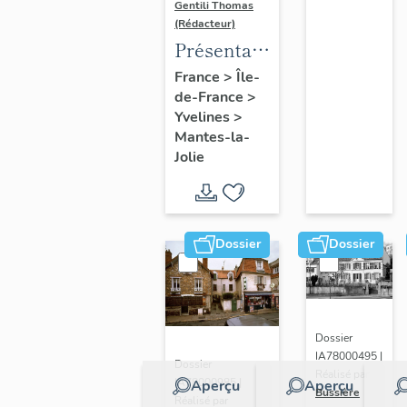
Gentili Thomas
(Rédacteur)
Présentation
de l'étude
France
>
Île-
de-France
>
Yvelines
>
Mantes-la-
Jolie
Dossier
Dossier
Dossier
IA78000495 |
Dossier
Réalisé par
IA78000985 |
Aperçu
Aperçu
Bussière
Réalisé par