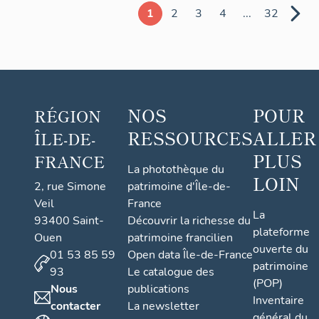
1
2
3
4
...
32
NOS
POUR
RÉGION
RESSOURCES
ALLER
ÎLE-DE-
PLUS
FRANCE
La photothèque du
LOIN
2, rue Simone
patrimoine d'Île-de-
Veil
France
La
93400 Saint-
Découvrir la richesse du
plateforme
Ouen
patrimoine francilien
ouverte du
01 53 85 59
Open data Île-de-France
patrimoine
93
Le catalogue des
(POP)
Nous
publications
Inventaire
contacter
La newsletter
général du