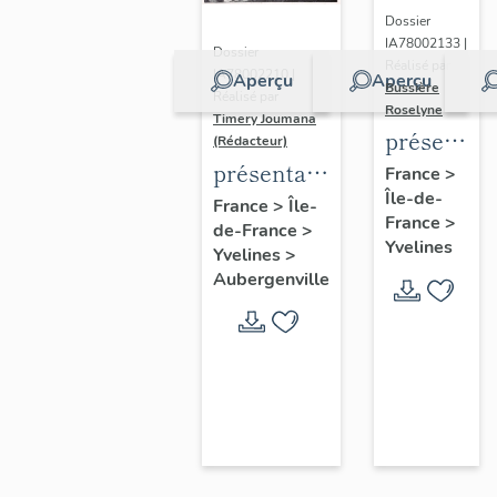
Dossier
IA78002133 |
Dossier
Réalisé par
IA78002210 |
Aperçu
Aperçu
Bussière
Réalisé par
Roselyne
Timery Joumana
présentat
(Rédacteur)
du
présentation
France
>
Île-de-
diagnostic
de l'étude
France
>
Île-
France
>
patrimonia
de-France
>
d'Elisabethville
Yvelines
Yvelines
>
urbain
Aubergenville
et
paysager
de
Seine-
Aval