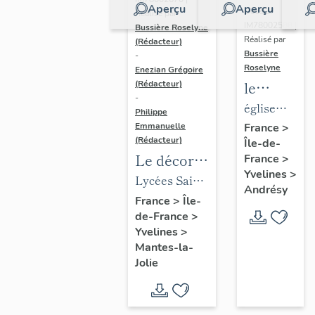
Aperçu
Aperçu
Dossier
Réalisé par
IM78002588 |
Bussière Roselyne
Réalisé par
(Rédacteur)
Bussière
-
Roselyne
Enezian Grégoire
le
(Rédacteur)
-
mobilier
église
Philippe
de
paroissiale
Emmanuelle
France
>
(Rédacteur)
Île-de-
l'église
Saint-
Le décor
France
>
Saint-
Germain
Yvelines
>
des lycées
Lycées Saint-
Germain-
Andrésy
de Mantes
Exupéry et
France
>
Île-
de-
de-France
>
Jean Rostand
Paris
Yvelines
>
(liste
Mantes-la-
supplémen
Jolie