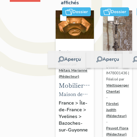
affichés
Dossier
Dossier
Dossier
IM78002723 |
Aperçu
Aperçu
Réalisé par
Dossier
Métais Marianne
IM78001436 |
(Rédacteur)
Réalisé par
Mobilier
Waltisperger
Chantal
de la
Maison de
-
maison
villégiature
France
>
Île-
Förstel
de-France
>
Louis
Judith
dite maison
Yvelines
>
(Rédacteur)
Carré
Louis Carré
-
Bazoches-
Peuvot Flora
sur-Guyonne
(Rédacteur)