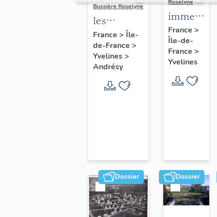
Roselyne
Bussière Roselyne
immeubles
les
maisons,
France
>
immeubles,
France
>
Île-
Île-de-
fermes
de-France
>
maisons et
France
>
Yvelines
>
fermes du
Yvelines
Andrésy
canton
d'Andrésy
Dossier
Dossier