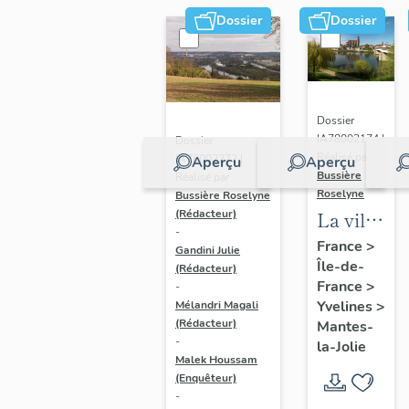
Dossier
Dossier
Dossier
IA78002174 |
Dossier
Réalisé par
IA78002272 |
Aperçu
Aperçu
Bussière
Réalisé par
Roselyne
Bussière Roselyne
La ville
(Rédacteur)
-
de
France
>
Gandini Julie
Île-de-
Mantes-
(Rédacteur)
France
>
-
la-Jolie
Yvelines
>
Mélandri Magali
(Rédacteur)
Mantes-
-
la-Jolie
Malek Houssam
(Enquêteur)
-