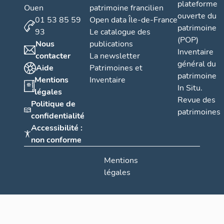
plateforme
Ouen
patrimoine francilien
ouverte du
01 53 85 59
Open data Île-de-France
patrimoine
93
Le catalogue des
(POP)
Nous
publications
Inventaire
contacter
La newsletter
général du
Aide
Patrimoines et
patrimoine
Mentions
Inventaire
In Situ.
légales
Revue des
Politique de
patrimoines
confidentialité
Accessibilité :
non conforme
Mentions
légales