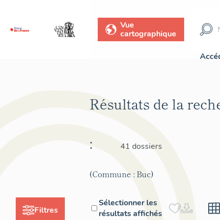
Vue
cartographique
Accéd
Résultats de la rec
:
41 dossiers
(Commune : Buc)
Sélectionner les
Filtres
résultats affichés