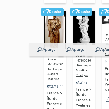
Dossier
Dossier
D
Dos
IA
| R
Aperçu
Aperçu
Aper
Bu
Ro
Dossier
Dossier
é
IM78002364
IM78002361
| Réalisé par
a
Fr
| Réalisé par
Bussière
Îl
di
Bussière
Roselyne
Fr
Roselyne
a
statue :
Yv
statue :
L
Vierge
France
>
>
Vierge
France
>
B
Île-de-
à
Île-de-
à
France
>
l'Enfant
France
>
Yvelines
l'Enfant