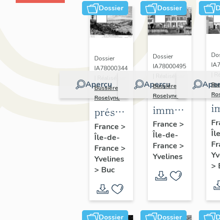
Dossier
Dossier
D
Dos
Dossier
Dossier
IA
IA78000495
IA78000344
| R
| Réalisé par
| Réalisé par
Aperçu
Aperçu
Aper
Bu
Bussière
Bussière
Ro
Roselyne
Roselyne
i
immeubles,
présentation
m
maisons,
Fr
de la
France
>
France
>
Îl
f
Île-de-
fermes
Île-de-
commune
Fr
France
>
France
>
de Buc
Yv
Yvelines
Yvelines
>
>
Buc
Dossier
Dossier
D