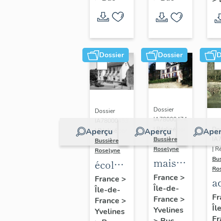
Dossier
Dossier
D
Dossier
Dossier
IA78000474
IA78000453
Dos
| Réalisé par
Aperçu
Aperçu
Aper
| Réalisé par
IA
Bussière
Bussière
| R
Roselyne
Roselyne
Bu
maison
école
Ro
dite
primaire
France
>
France
>
a
Île-de-
villa
Île-de-
de
di
Fr
France
>
France
>
Saint
filles,
Îl
A
Yvelines
Yvelines
Marie
actuellement
Fr