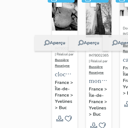
Dos
IM
| R
Aperçu
Aperçu
Aper
Dossier
Bu
IM78002362
Dossier
Ro
| Réalisé par
IM78002365
c
Bussière
| Réalisé par
s
Roselyne
Bussière
Fr
cloche
Roselyne
Îl
monument
Fr
dite
France
>
Yv
funéraire
Île-de-
Louise
France
>
>
France
>
Île-de-
de
Auguste
Yvelines
France
>
Jean
Adélaïde
>
Buc
Yvelines
Casale
>
Buc