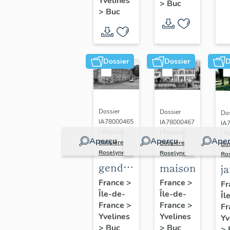
(n°1)
Yvelines
>
Buc
(n°2)
>
Buc
Dossier
Dossier
D
Dossier
Dossier
Dos
IA78000465
IA78000467
IA
| Réalisé par
| Réalisé par
| R
Aperçu
Aperçu
Aper
Bussière
Bussière
Bu
Roselyne
Roselyne
Ro
gendarmerie,
maison
j
actuellement
France
>
France
>
Fr
Île-de-
immeuble
Île-de-
Îl
France
>
France
>
Fr
Yvelines
Yvelines
Yv
>
Buc
>
Buc
>