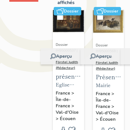
affichés
Dossier
Dossier
Dossier
Dossier
IM95000537 |
IM95000568 |
Aperçu
Aperçu
Réalisé par
Réalisé par
Förstel Judith
Förstel Judith
(Rédacteur)
(Rédacteur)
présentation
Présentatio
du
du
Eglise
Mairie
mobilier
mobilier
Saint-
France
>
France
>
Île-de-
de
Île-de-
de la
Acceul
France
>
France
>
l'église
mairie
Val-d'Oise
Val-d'Oise
d'Ecouen
d'Ecouen
>
Écouen
>
Écouen