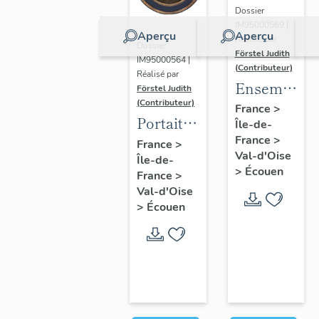
Dossier
IM95000569 |
Aperçu
Aperçu
Réalisé par
Dossier
Förstel Judith
IM95000564 |
(Contributeur)
Réalisé par
Ensemble
Förstel Judith
(Contributeur)
des
France
>
Portait
Île-de-
verrières
d'homme
France
>
France
>
du
Val-d'Oise
Île-de-
en
XVIIIe
>
Écouen
France
>
médaillon
siècle
Val-d'Oise
ovale.
>
Écouen