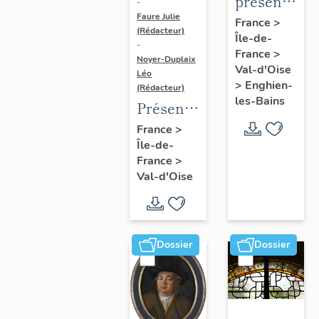
présentatio
-
Faure Julie
de
France
>
(Rédacteur)
Île-de-
l'étude
-
France
>
du
Noyer-Duplaix
Val-d'Oise
Léo
patrimoine
>
Enghien-
(Rédacteur)
d'Enghien-
les-Bains
Présentation
Les-
de
France
>
Bains
Île-de-
l'étude
France
>
du
Val-d'Oise
patrimoine
de
l'agglomération
de
Dossier
Dossier
Cergy-
Pontoise