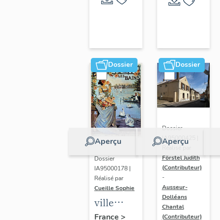
Dossier
Dossier
Dossier
IA95000425 |
Aperçu
Aperçu
Réalisé par
Förstel Judith
Dossier
(Contributeur)
IA95000178 |
-
Réalisé par
Ausseur-
Cueille Sophie
Dolléans
ville
Chantal
thermale
France
>
(Contributeur)