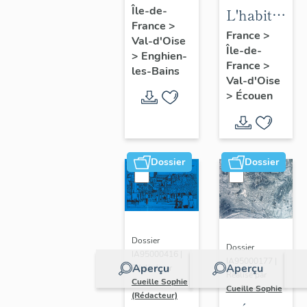
Île-de-
d'Enghien-
L'habitat
France
>
les-Bains
d'Ecouen
France
>
Val-d'Oise
Île-de-
>
Enghien-
France
>
les-Bains
Val-d'Oise
>
Écouen
Dossier
Dossier
Dossier
Dossier
IA95000416 |
IA95000177 |
Aperçu
Aperçu
Réalisé par
Réalisé par
Cueille Sophie
Cueille Sophie
(Rédacteur)