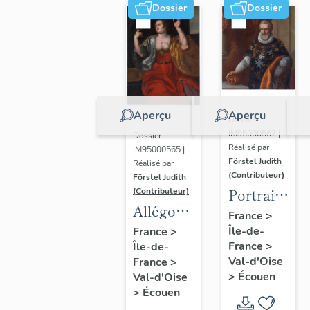
Dossier
Dossier
Aperçu
Aperçu
Dossier
IM95000567 |
Dossier
Réalisé par
IM95000565 |
Förstel Judith
Réalisé par
(Contributeur)
Förstel Judith
Portrait
(Contributeur)
Allégories
du roi
France
>
du
Île-de-
Henri IV
France
>
France
>
Île-de-
Toucher
Val-d'Oise
France
>
et de la
>
Écouen
Val-d'Oise
Vue.
>
Écouen