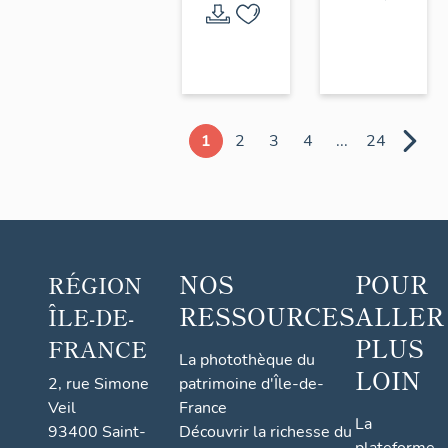
1
2
3
4
...
24
NOS
POUR
RÉGION
RESSOURCES
ALLER
ÎLE-DE-
PLUS
FRANCE
La photothèque du
LOIN
2, rue Simone
patrimoine d'Île-de-
Veil
France
La
93400 Saint-
Découvrir la richesse du