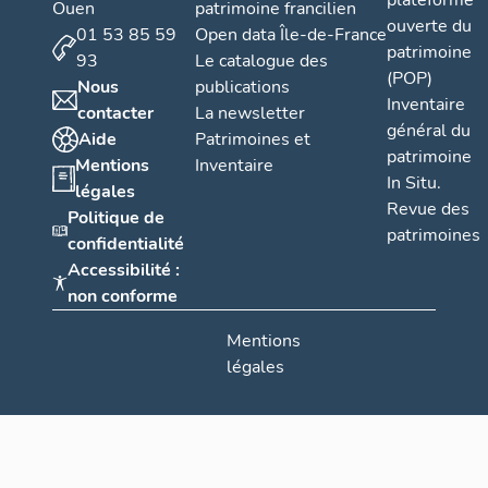
plateforme
Ouen
patrimoine francilien
ouverte du
01 53 85 59
Open data Île-de-France
patrimoine
93
Le catalogue des
(POP)
Nous
publications
Inventaire
contacter
La newsletter
général du
Aide
Patrimoines et
patrimoine
Mentions
Inventaire
In Situ.
légales
Revue des
Politique de
patrimoines
confidentialité
Accessibilité :
non conforme
Mentions
légales