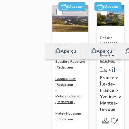
Dossier
Dossier
Dossier
IA78002174 |
Dossier
Réalisé par
IA78002272 |
Aperçu
Aperçu
Bussière
Réalisé par
Roselyne
Bussière Roselyne
La ville
(Rédacteur)
-
de
France
>
Gandini Julie
Île-de-
Mantes-
(Rédacteur)
France
>
-
la-Jolie
Yvelines
>
Mélandri Magali
(Rédacteur)
Mantes-
-
la-Jolie
Malek Houssam
(Enquêteur)
-