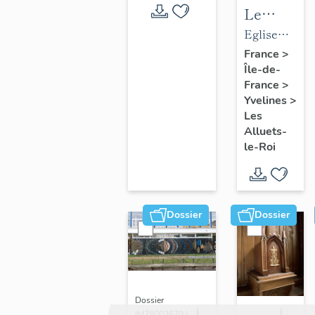
Le
mobilier
Eglise
de
paroissiale
France
>
Île-de-
l'église
Saint-
France
>
paroissial
Nicolas
Yvelines
>
Saint-
Les
Nicolas
Alluets-
le-Roi
Dossier
Dossier
Dossier
IM78002670 |