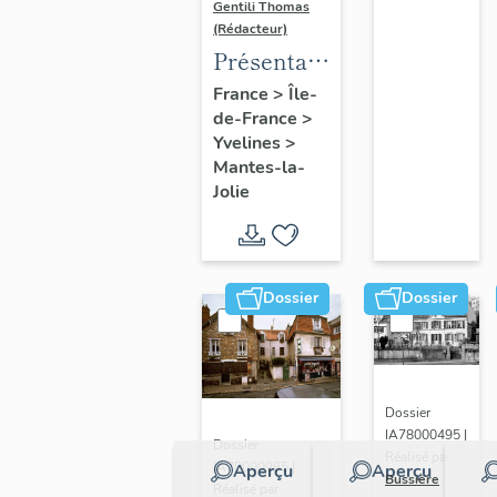
Gentili Thomas
(Rédacteur)
Présentation
de l'étude
France
>
Île-
de-France
>
Yvelines
>
Mantes-la-
Jolie
Dossier
Dossier
Dossier
IA78000495 |
Dossier
Réalisé par
IA78000985 |
Aperçu
Aperçu
Bussière
Réalisé par