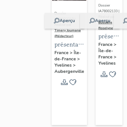
Dossier
IA78002133 |
Dossier
Réalisé par
IA78002210 |
Aperçu
Aperçu
Bussière
Réalisé par
Roselyne
Timery Joumana
présentat
(Rédacteur)
du
présentation
France
>
Île-de-
diagnostic
de l'étude
France
>
Île-
France
>
patrimonia
de-France
>
d'Elisabethville
Yvelines
Yvelines
>
urbain
Aubergenville
et
paysager
de
Seine-
Aval