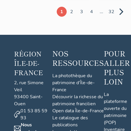
1
2
3
4
...
32
NOS
POUR
RÉGION
RESSOURCES
ALLER
ÎLE-DE-
PLUS
FRANCE
La photothèque du
LOIN
2, rue Simone
patrimoine d'Île-de-
Veil
France
La
93400 Saint-
Découvrir la richesse du
plateforme
Ouen
patrimoine francilien
ouverte du
01 53 85 59
Open data Île-de-France
patrimoine
93
Le catalogue des
(POP)
Nous
publications
Inventaire