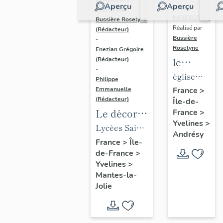
Aperçu
Aperçu
Dossier
Réalisé par
IM78002588 |
Bussière Roselyne
Réalisé par
(Rédacteur)
Bussière
-
Roselyne
Enezian Grégoire
le
(Rédacteur)
-
mobilier
église
Philippe
de
paroissiale
Emmanuelle
France
>
(Rédacteur)
Île-de-
l'église
Saint-
Le décor
France
>
Saint-
Germain
Yvelines
>
des lycées
Lycées Saint-
Germain-
Andrésy
de Mantes
Exupéry et
France
>
Île-
de-
de-France
>
Jean Rostand
Paris
Yvelines
>
(liste
Mantes-la-
supplémen
Jolie