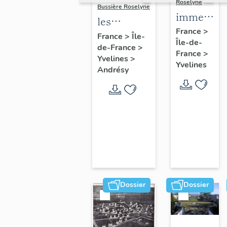
Roselyne
Bussière Roselyne
immeubles
les
maisons,
France
>
immeubles,
France
>
Île-
Île-de-
fermes
de-France
>
maisons et
France
>
Yvelines
>
fermes du
Yvelines
Andrésy
canton
d'Andrésy
Dossier
Dossier