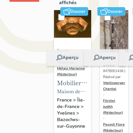
affichés
Dossier
Dossier
Dossier
IM78002723 |
Aperçu
Aperçu
Réalisé par
Dossier
Métais Marianne
IM78001436 |
(Rédacteur)
Réalisé par
Mobilier
Waltisperger
Chantal
de la
Maison de
-
maison
villégiature
France
>
Île-
Förstel
de-France
>
Louis
Judith
dite maison
Yvelines
>
(Rédacteur)
Carré
Louis Carré
-
Bazoches-
Peuvot Flora
sur-Guyonne
(Rédacteur)