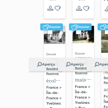
Dossier
Dossier
D
Dossier
Dossier
IA78000474
IA78000453
Dos
| Réalisé par
Aperçu
Aperçu
Aper
| Réalisé par
IA
Bussière
Bussière
| R
Roselyne
Roselyne
Bu
maison
école
Ro
dite
primaire
France
>
France
>
a
Île-de-
villa
Île-de-
de
di
Fr
France
>
France
>
Saint
filles,
Îl
A
Yvelines
Yvelines
Marie
actuellement
Fr