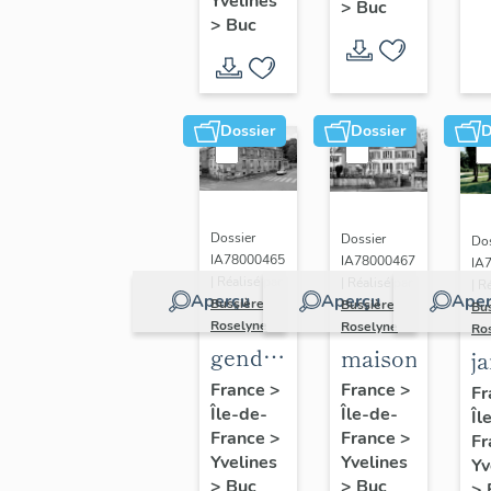
(n°1)
Yvelines
>
Buc
(n°2)
>
Buc
Dossier
Dossier
D
Dossier
Dossier
Dos
IA78000465
IA78000467
IA
| Réalisé par
| Réalisé par
| R
Aperçu
Aperçu
Aper
Bussière
Bussière
Bu
Roselyne
Roselyne
Ro
gendarmerie,
maison
j
actuellement
France
>
France
>
Fr
Île-de-
immeuble
Île-de-
Îl
France
>
France
>
Fr
Yvelines
Yvelines
Yv
>
Buc
>
Buc
>