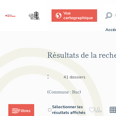
Vue
cartographique
Accéd
Résultats de la rec
:
41 dossiers
(Commune : Buc)
Sélectionner les
Filtres
résultats affichés