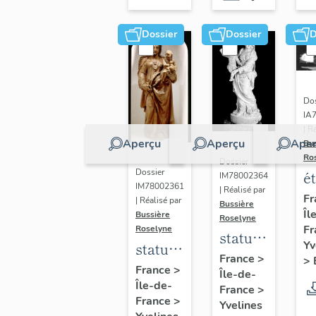
Dossier
Dossier
D
Dos
IA
| R
Aperçu
Aperçu
Aper
Bu
Ro
Dossier
Dossier
é
IM78002364
IM78002361
| Réalisé par
a
Fr
| Réalisé par
Bussière
Îl
di
Bussière
Roselyne
Fr
Roselyne
a
statue :
Yv
statue :
L
Vierge
France
>
>
Vierge
France
>
B
Île-de-
à
Île-de-
à
France
>
l'Enfant
France
>
Yvelines
l'Enfant