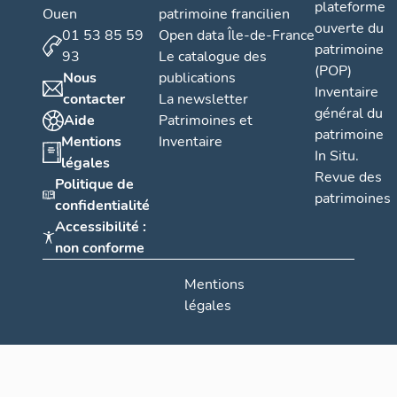
plateforme
Ouen
patrimoine francilien
ouverte du
01 53 85 59
Open data Île-de-France
patrimoine
93
Le catalogue des
(POP)
Nous
publications
Inventaire
contacter
La newsletter
général du
Aide
Patrimoines et
patrimoine
Mentions
Inventaire
In Situ.
légales
Revue des
Politique de
patrimoines
confidentialité
Accessibilité :
non conforme
Mentions
légales