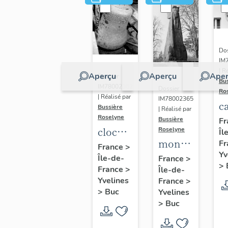
Dos
IM
| R
Aperçu
Aperçu
Aper
Dossier
Bu
IM78002362
Dossier
Ro
| Réalisé par
IM78002365
c
Bussière
| Réalisé par
s
Roselyne
Bussière
Fr
cloche
Roselyne
Îl
monument
Fr
dite
France
>
Yv
funéraire
Île-de-
Louise
France
>
>
France
>
Île-de-
de
Auguste
Yvelines
France
>
Jean
Adélaïde
>
Buc
Yvelines
Casale
>
Buc