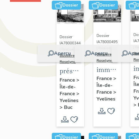
Dossier
Dossier
D
Dos
Dossier
Dossier
IA
IA78000495
IA78000344
| R
| Réalisé par
| Réalisé par
Aperçu
Aperçu
Aper
Bu
Bussière
Bussière
Ro
Roselyne
Roselyne
i
immeubles,
présentation
m
maisons,
Fr
de la
France
>
France
>
Îl
f
Île-de-
fermes
Île-de-
commune
Fr
France
>
France
>
de Buc
Yv
Yvelines
Yvelines
>
>
Buc
Dossier
Dossier
D