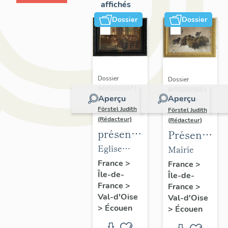
affichés
Dossier
Dossier
Dossier
Dossier
IM95000537 |
IM95000568 |
Aperçu
Aperçu
Réalisé par
Réalisé par
Förstel Judith
Förstel Judith
(Rédacteur)
(Rédacteur)
présentation
Présentatio
du
du
Eglise
Mairie
mobilier
mobilier
Saint-
France
>
France
>
Île-de-
de
Île-de-
de la
Acceul
France
>
France
>
l'église
mairie
Val-d'Oise
Val-d'Oise
d'Ecouen
d'Ecouen
>
Écouen
>
Écouen