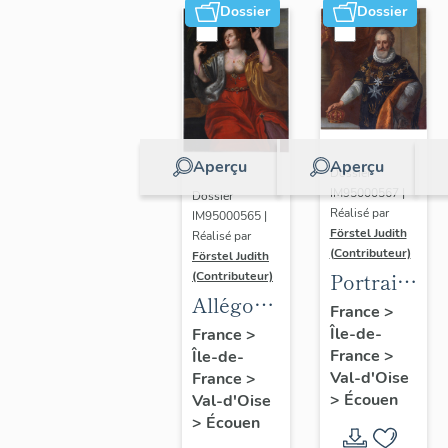
Dossier
Dossier
Aperçu
Aperçu
Dossier
IM95000567 |
Dossier
Réalisé par
IM95000565 |
Förstel Judith
Réalisé par
(Contributeur)
Förstel Judith
Portrait
(Contributeur)
Allégories
du roi
France
>
du
Île-de-
Henri IV
France
>
France
>
Île-de-
Toucher
Val-d'Oise
France
>
et de la
>
Écouen
Val-d'Oise
Vue.
>
Écouen