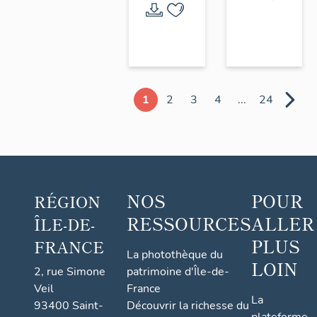
1
2
3
4
...
24
NOS
POUR
RÉGION
RESSOURCES
ALLER
ÎLE-DE-
PLUS
FRANCE
La photothèque du
LOIN
2, rue Simone
patrimoine d'Île-de-
Veil
France
La
93400 Saint-
Découvrir la richesse du