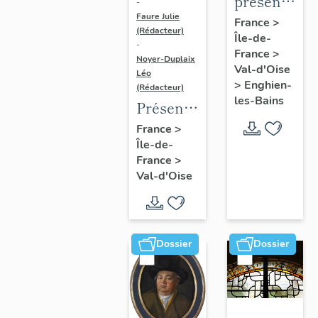
présentatio
-
Faure Julie
de
France
>
(Rédacteur)
Île-de-
l'étude
-
France
>
du
Noyer-Duplaix
Val-d'Oise
Léo
patrimoine
>
Enghien-
(Rédacteur)
d'Enghien-
les-Bains
Présentation
Les-
de
France
>
Bains
Île-de-
l'étude
France
>
du
Val-d'Oise
patrimoine
de
l'agglomération
de
Dossier
Dossier
Cergy-
Pontoise