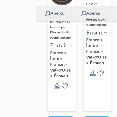
Dossier
IM95000569 |
Aperçu
Aperçu
Réalisé par
Dossier
Förstel Judith
IM95000564 |
(Contributeur)
Réalisé par
Ensemble
Förstel Judith
(Contributeur)
des
France
>
Portait
Île-de-
verrières
d'homme
France
>
France
>
du
Val-d'Oise
Île-de-
en
XVIIIe
>
Écouen
France
>
médaillon
siècle
Val-d'Oise
ovale.
>
Écouen