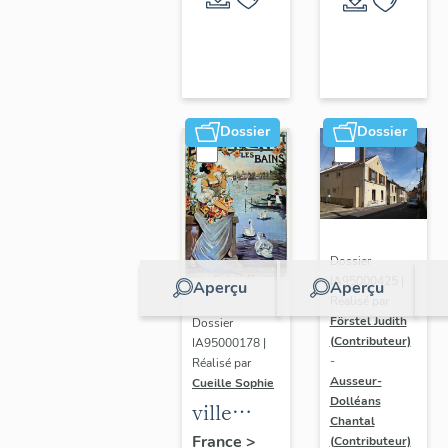
Dossier
Dossier
Dossier
IA95000425 |
Aperçu
Aperçu
Réalisé par
Förstel Judith
Dossier
(Contributeur)
IA95000178 |
-
Réalisé par
Ausseur-
Cueille Sophie
Dolléans
ville
Chantal
thermale
France
>
(Contributeur)