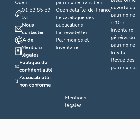
plateforme
Ouen
patrimoine francilien
ouverte du
01 53 85 59
Open data Île-de-France
patrimoine
93
Le catalogue des
(POP)
Nous
publications
Inventaire
contacter
La newsletter
général du
Aide
Patrimoines et
patrimoine
Mentions
Inventaire
In Situ.
légales
Revue des
Politique de
patrimoines
confidentialité
Accessibilité :
non conforme
Mentions
légales