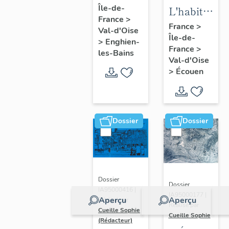
Île-de-
d'Enghien-
L'habitat
France
>
les-Bains
d'Ecouen
France
>
Val-d'Oise
Île-de-
>
Enghien-
France
>
les-Bains
Val-d'Oise
>
Écouen
Dossier
Dossier
Dossier
Dossier
IA95000416 |
IA95000177 |
Aperçu
Aperçu
Réalisé par
Réalisé par
Cueille Sophie
Cueille Sophie
(Rédacteur)