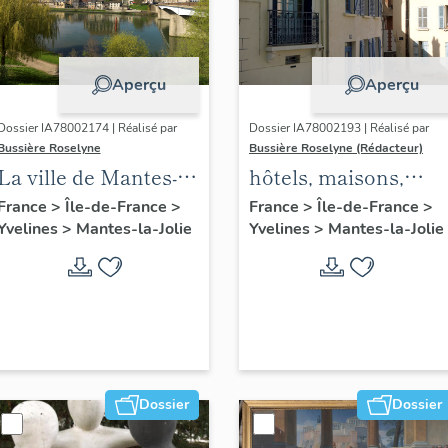
Aperçu
Aperçu
Dossier IA78002174 | Réalisé par
Dossier IA78002193 | Réalisé par
Bussière Roselyne
Bussière Roselyne (Rédacteur)
La ville de Mantes-la-
hôtels, maisons,
Jolie
immeubles
France
>
Île-de-France
>
France
>
Île-de-France
>
Yvelines
>
Mantes-la-Jolie
Yvelines
>
Mantes-la-Jolie
Dossier
Dossier