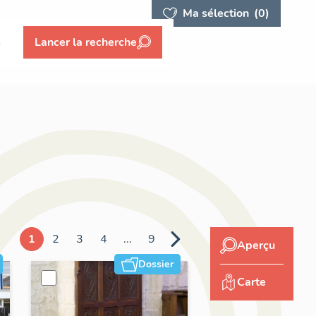
Ma sélection
(0)
s
Lancer la recherche
1
2
3
4
...
9
Aperçu
Dossier
Carte