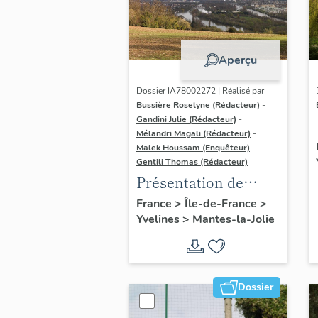
Aperçu
Dossier IA78002272 | Réalisé par
Bussière Roselyne (Rédacteur)
-
Gandini Julie (Rédacteur)
-
Mélandri Magali (Rédacteur)
-
Malek Houssam (Enquêteur)
-
Gentili Thomas (Rédacteur)
Présentation de
l'étude
France
>
Île-de-France
>
Yvelines
>
Mantes-la-Jolie
Dossier