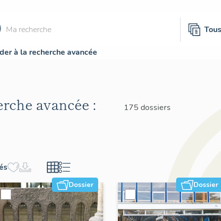
Tou
der à la recherche avancée
herche avancée :
175 dossiers
hés
Dossier
Dossier