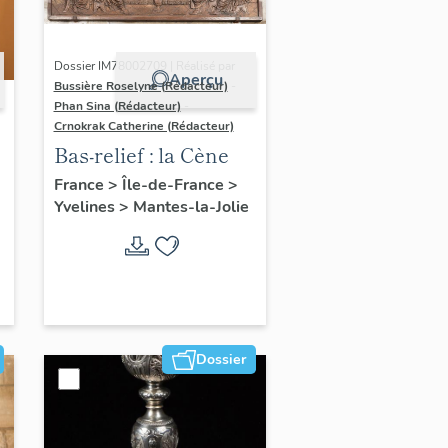
Dossier IM78002709 | Réalisé par
Aperçu
Bussière Roselyne (Rédacteur)
-
Phan Sina (Rédacteur)
-
Crnokrak Catherine (Rédacteur)
Bas-relief : la Cène
France
>
Île-de-France
>
Yvelines
>
Mantes-la-Jolie
Dossier