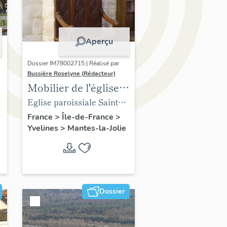
Aperçu
Dossier IM78002715 | Réalisé par
Bussière Roselyne (Rédacteur)
Mobilier de l'église
Sainte-Anne de
Eglise paroissiale Sainte-
Gassicourt
Anne
France
>
Île-de-France
>
Yvelines
>
Mantes-la-Jolie
Dossier