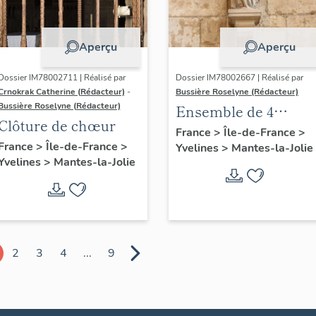
Aperçu
Aperçu
Dossier IM78002711 | Réalisé par
Dossier IM78002667 | Réalisé par
Crnokrak Catherine (Rédacteur)
-
Bussière Roselyne (Rédacteur)
Bussière Roselyne (Rédacteur)
Ensemble de 4
Clôture de chœur
statues
France
>
Île-de-France
>
France
>
Île-de-France
>
Yvelines
>
Mantes-la-Jolie
Yvelines
>
Mantes-la-Jolie
2
3
4
...
9