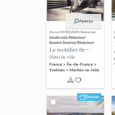
Aperçu
Dossier IM78002649 | Réalisé par
Gandini Julie (Rédacteur)
-
Bussière Roselyne (Rédacteur)
Le mobilier de
l'hôtel de ville
Hôtel de ville
France
>
Île-de-France
>
Yvelines
>
Mantes-la-Jolie
Dossier