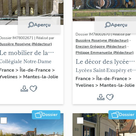
Aperçu
Aperçu
Dossier IM78002670 | Réalisé par
Dossier IM78002671 | Réalisé par
Bussière Roselyne (Rédacteur)
-
Bussière Roselyne (Rédacteur)
Enezian Grégoire (Rédacteur)
-
Le mobilier de la
Philippe Emmanuelle (Rédacteur)
collégiale
Le décor des lycées
Collégiale Notre-Dame
de Mantes
Lycées Saint-Exupéry et
France
>
Île-de-France
>
Yvelines
>
Mantes-la-Jolie
Jean Rostand
France
>
Île-de-France
>
Yvelines
>
Mantes-la-Jolie
Dossier
Dossier