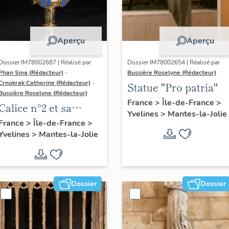
Aperçu
Aperçu
Dossier IM78002687 | Réalisé par
Dossier IM78002654 | Réalisé par
Phan Sina (Rédacteur)
-
Bussière Roselyne (Rédacteur)
Crnokrak Catherine (Rédacteur)
-
Statue "Pro patria"
Bussière Roselyne (Rédacteur)
France
>
Île-de-France
>
Calice n°2 et sa
Yvelines
>
Mantes-la-Jolie
patène
France
>
Île-de-France
>
Yvelines
>
Mantes-la-Jolie
Dossier
Dossier