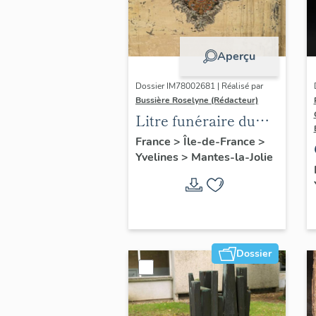
Aperçu
Dossier IM78002681 | Réalisé par
Bussière Roselyne (Rédacteur)
Litre funéraire du
prince de Conti
France
>
Île-de-France
>
Yvelines
>
Mantes-la-Jolie
Dossier