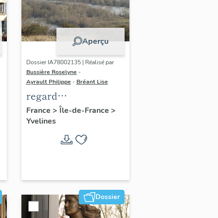
Aperçu
Dossier IA78002135 | Réalisé par
Bussière Roselyne
-
Ayrault Philippe
-
Bréant Lise
regard
photographique sur
France
>
Île-de-France
>
Yvelines
le territoire de Seine-
Aval
Dossier