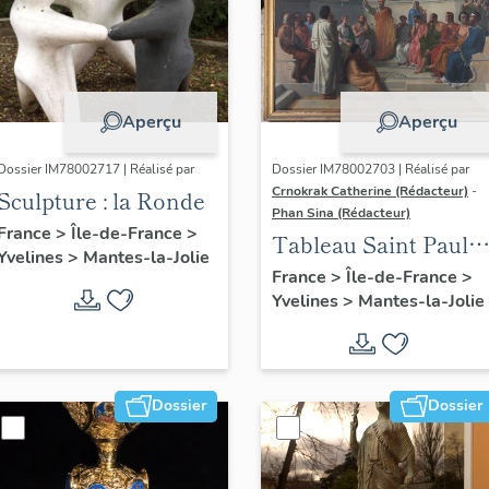
Aperçu
Aperçu
Dossier IM78002717 | Réalisé par
Dossier IM78002703 | Réalisé par
Crnokrak Catherine (Rédacteur)
-
Sculpture : la Ronde
Phan Sina (Rédacteur)
France
>
Île-de-France
>
Tableau Saint Paul à
Yvelines
>
Mantes-la-Jolie
Athènes
France
>
Île-de-France
>
Yvelines
>
Mantes-la-Jolie
Dossier
Dossier