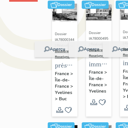
Dossier
Dossier
D
Dos
Dossier
Dossier
IA
IA78000495
IA78000344
| R
| Réalisé par
| Réalisé par
Aperçu
Aperçu
Aper
Bu
Bussière
Bussière
Ro
Roselyne
Roselyne
i
immeubles,
présentation
m
maisons,
Fr
de la
France
>
France
>
Îl
f
Île-de-
fermes
Île-de-
commune
Fr
France
>
France
>
de Buc
Yv
Yvelines
Yvelines
>
>
Buc
Dossier
Dossier
D