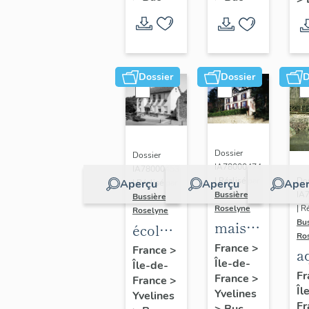
Dossier
Dossier
D
Dossier
Dossier
IA78000474
IA78000453
Dos
| Réalisé par
Aperçu
Aperçu
Aper
| Réalisé par
IA
Bussière
Bussière
| R
Roselyne
Roselyne
Bu
maison
école
Ro
dite
primaire
France
>
France
>
a
Île-de-
villa
Île-de-
de
di
Fr
France
>
France
>
Saint
filles,
Îl
A
Yvelines
Yvelines
Marie
actuellement
Fr