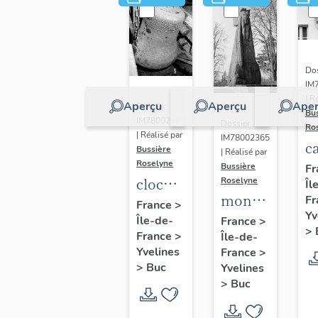
Dos
IM
| R
Aperçu
Aperçu
Aper
Dossier
Bu
IM78002362
Dossier
Ro
| Réalisé par
IM78002365
c
Bussière
| Réalisé par
s
Roselyne
Bussière
Fr
cloche
Roselyne
Îl
monument
Fr
dite
France
>
Yv
funéraire
Île-de-
Louise
France
>
>
France
>
Île-de-
de
Auguste
Yvelines
France
>
Jean
Adélaïde
>
Buc
Yvelines
Casale
>
Buc