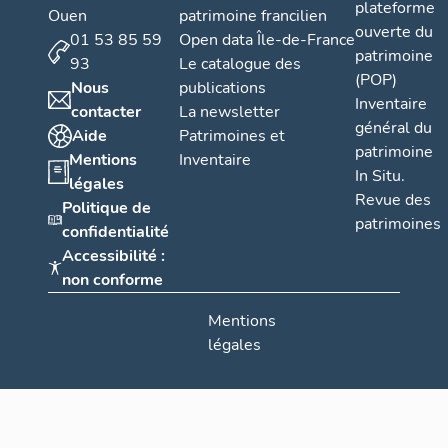
plateforme
Ouen
patrimoine francilien
ouverte du
01 53 85 59
Open data Île-de-France
patrimoine
93
Le catalogue des
(POP)
Nous
publications
Inventaire
contacter
La newsletter
général du
Aide
Patrimoines et
patrimoine
Mentions
Inventaire
In Situ.
légales
Revue des
Politique de
patrimoines
confidentialité
Accessibilité :
non conforme
Mentions
légales