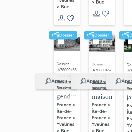
(n°1)
Yvelines
>
Buc
(n°2)
>
Buc
Dossier
Dossier
D
Dossier
Dossier
Dos
IA78000465
IA78000467
IA
| Réalisé par
| Réalisé par
| R
Aperçu
Aperçu
Aper
Bussière
Bussière
Bu
Roselyne
Roselyne
Ro
gendarmerie,
maison
j
actuellement
France
>
France
>
Fr
Île-de-
immeuble
Île-de-
Îl
France
>
France
>
Fr
Yvelines
Yvelines
Yv
>
Buc
>
Buc
>