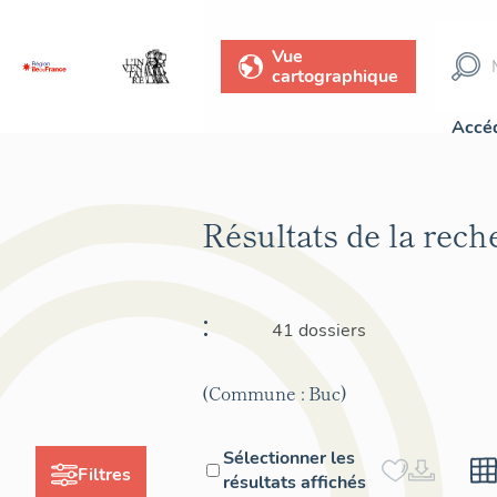
Vue
cartographique
Accéd
Résultats de la rec
:
41 dossiers
(Commune : Buc)
Sélectionner les
Filtres
résultats affichés