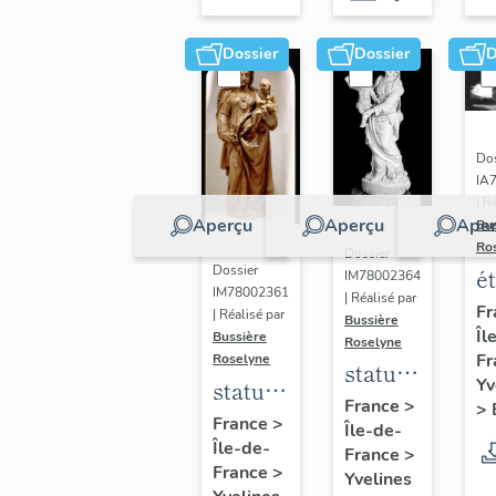
Dossier
Dossier
D
Dos
IA
| R
Aperçu
Aperçu
Aper
Bu
Ro
Dossier
Dossier
é
IM78002364
IM78002361
| Réalisé par
a
Fr
| Réalisé par
Bussière
Îl
di
Bussière
Roselyne
Fr
Roselyne
a
statue :
Yv
statue :
L
Vierge
France
>
>
Vierge
France
>
B
Île-de-
à
Île-de-
à
France
>
l'Enfant
France
>
Yvelines
l'Enfant