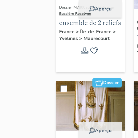
Dossier IM78002629 | Réalisé par
Aperçu
Bussière Roselyne
ensemble de 2 reliefs
France
>
Île-de-France
>
Yvelines
>
Maurecourt
Dossier
Aperçu