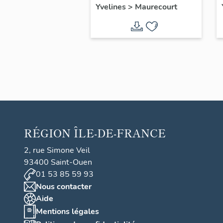
Yvelines
>
Maurecourt
congrégation des
Enfants de Marie
RÉGION
ÎLE-DE-FRANCE
2, rue Simone Veil
93400 Saint-Ouen
01 53 85 59 93
Nous contacter
Aide
Mentions légales