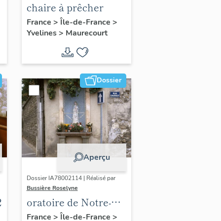
chaire à prêcher
France
>
Île-de-France
>
Yvelines
>
Maurecourt
Dossier
Aperçu
Dossier IA78002114 | Réalisé par
Bussière Roselyne
2
oratoire de Notre-
Dame de
France
>
Île-de-France
>