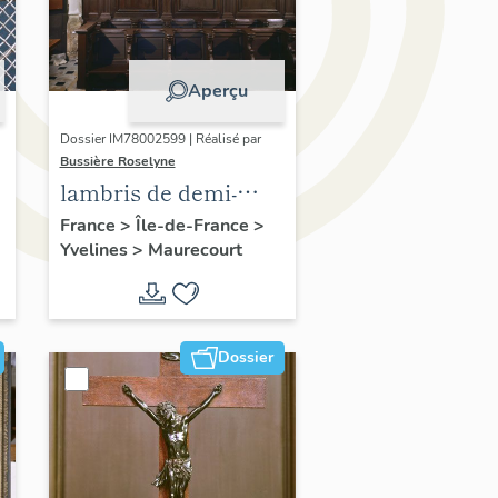
Aperçu
Dossier IM78002599 | Réalisé par
Bussière Roselyne
lambris de demi-
revêtement,
France
>
Île-de-France
>
Yvelines
>
Maurecourt
ensemble de 33
stalles
Dossier