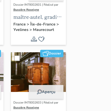
Dossier IM78002601 | Réalisé par
Bussière Roselyne
maître-autel, gradin
d'autel, tabernacle
France
>
Île-de-France
>
Yvelines
>
Maurecourt
Dossier
Aperçu
Dossier IM78002603 | Réalisé par
Bussière Roselyne