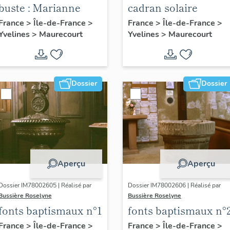
buste : Marianne
cadran solaire
France
>
Île-de-France
>
France
>
Île-de-France
>
Yvelines
>
Maurecourt
Yvelines
>
Maurecourt
Dossier
Dossier
Aperçu
Aperçu
Dossier IM78002605 | Réalisé par
Dossier IM78002606 | Réalisé par
Bussière Roselyne
Bussière Roselyne
fonts baptismaux n°1
fonts baptismaux n°
France
>
Île-de-France
>
France
>
Île-de-France
>