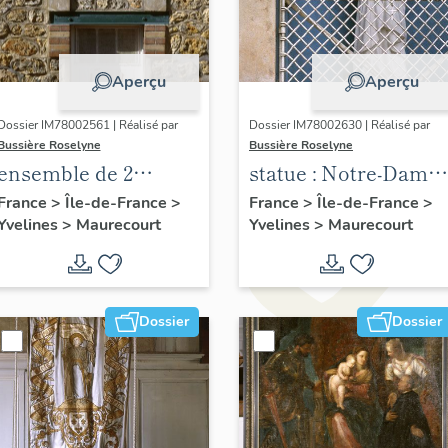
Aperçu
Aperçu
Dossier IM78002561 | Réalisé par
Dossier IM78002630 | Réalisé par
Bussière Roselyne
Bussière Roselyne
ensemble de 2
statue : Notre-Dame
plaques
de Bonsecours
France
>
Île-de-France
>
France
>
Île-de-France
>
Yvelines
>
Maurecourt
Yvelines
>
Maurecourt
commémoratives
des instituteurs de
Seine et Oise
Dossier
Dossier