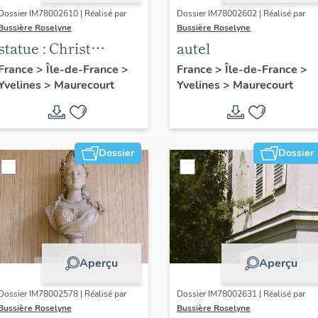
Dossier IM78002610 | Réalisé par
Dossier IM78002602 | Réalisé par
Bussière Roselyne
Bussière Roselyne
statue : Christ
autel
glorieux
France
>
Île-de-France
>
France
>
Île-de-France
>
Yvelines
>
Maurecourt
Yvelines
>
Maurecourt
Dossier
Dossier
Aperçu
Aperçu
Dossier IM78002578 | Réalisé par
Dossier IM78002631 | Réalisé par
Bussière Roselyne
Bussière Roselyne