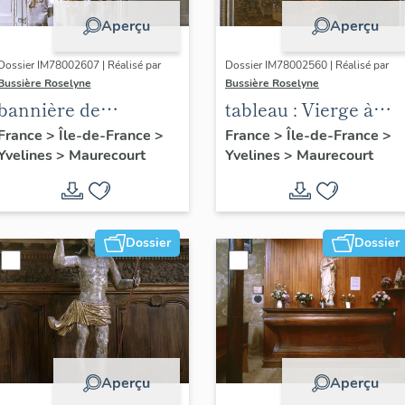
Aperçu
Aperçu
Dossier IM78002607 | Réalisé par
Dossier IM78002560 | Réalisé par
Bussière Roselyne
Bussière Roselyne
bannière de
tableau : Vierge à
procession : Jeanne
l'Enfant entre sainte
France
>
Île-de-France
>
France
>
Île-de-France
>
Yvelines
>
Maurecourt
Yvelines
>
Maurecourt
d'Arc
Justine et saint
Georges avec un
bénédictin
Dossier
Dossier
Aperçu
Aperçu