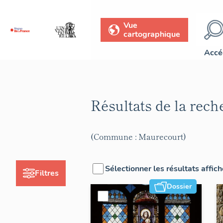
Vue
cartographique
Accé
Résultats de la rec
(Commune : Maurecourt)
Sélectionner les résultats affic
Filtres
Dossier