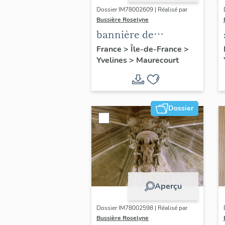
Dossier IM78002609 | Réalisé par
Bussière Roselyne
bannière de
procession :
France
>
Île-de-France
>
Yvelines
>
Maurecourt
Immaculée
Conception
Dossier
Aperçu
Dossier IM78002598 | Réalisé par
Bussière Roselyne