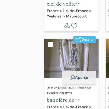
clef de voûte
pendante : Vierge à
France
>
Île-de-France
>
Yvelines
>
Maurecourt
l'Enfant
Dossier
Aperçu
Dossier IM78002608 | Réalisé par
Bussière Roselyne
bannière de
procession de la
France
>
Île-de-France
>