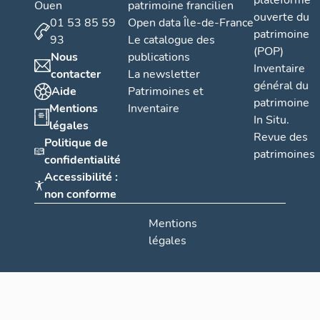
plateforme
Ouen
patrimoine francilien
ouverte du
01 53 85 59
Open data Île-de-France
patrimoine
93
Le catalogue des
(POP)
Nous
publications
Inventaire
contacter
La newsletter
général du
Aide
Patrimoines et
patrimoine
Mentions
Inventaire
In Situ.
légales
Revue des
Politique de
patrimoines
confidentialité
Accessibilité :
non conforme
Mentions
légales