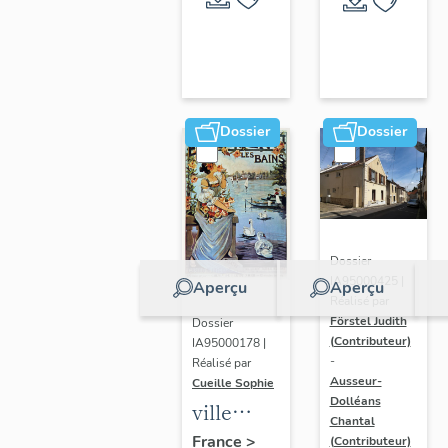
Dossier
Dossier
Dossier
IA95000425 |
Aperçu
Aperçu
Réalisé par
Förstel Judith
Dossier
(Contributeur)
IA95000178 |
-
Réalisé par
Ausseur-
Cueille Sophie
Dolléans
ville
Chantal
thermale
France
>
(Contributeur)