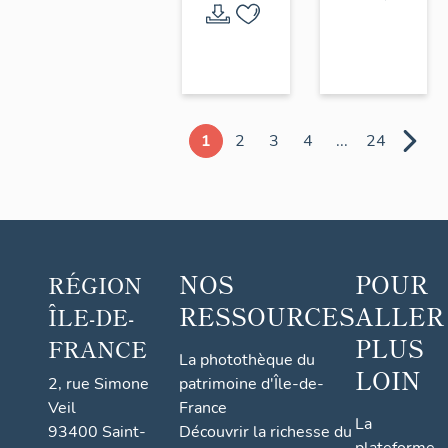
1
2
3
4
...
24
NOS
POUR
RÉGION
RESSOURCES
ALLER
ÎLE-DE-
PLUS
FRANCE
La photothèque du
LOIN
2, rue Simone
patrimoine d'Île-de-
Veil
France
La
93400 Saint-
Découvrir la richesse du