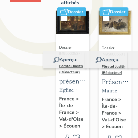
affichés
Dossier
Dossier
Dossier
Dossier
IM95000537 |
IM95000568 |
Aperçu
Aperçu
Réalisé par
Réalisé par
Förstel Judith
Förstel Judith
(Rédacteur)
(Rédacteur)
présentation
Présentatio
du
du
Eglise
Mairie
mobilier
mobilier
Saint-
France
>
France
>
Île-de-
de
Île-de-
de la
Acceul
France
>
France
>
l'église
mairie
Val-d'Oise
Val-d'Oise
d'Ecouen
d'Ecouen
>
Écouen
>
Écouen