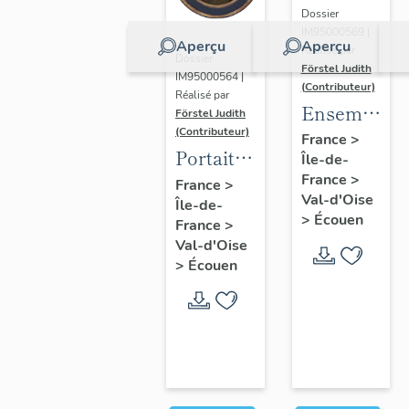
Dossier
IM95000569 |
Aperçu
Aperçu
Réalisé par
Dossier
Förstel Judith
IM95000564 |
(Contributeur)
Réalisé par
Ensemble
Förstel Judith
(Contributeur)
des
France
>
Portait
Île-de-
verrières
d'homme
France
>
France
>
du
Val-d'Oise
Île-de-
en
XVIIIe
>
Écouen
France
>
médaillon
siècle
Val-d'Oise
ovale.
>
Écouen