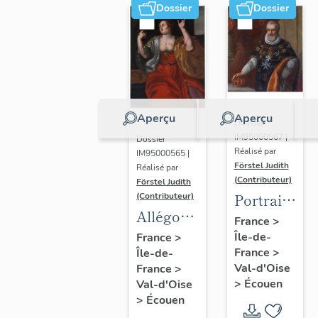
Dossier
Dossier
Aperçu
Aperçu
Dossier
IM95000567 |
Dossier
Réalisé par
IM95000565 |
Förstel Judith
Réalisé par
(Contributeur)
Förstel Judith
Portrait
(Contributeur)
Allégories
du roi
France
>
du
Île-de-
Henri IV
France
>
France
>
Île-de-
Toucher
Val-d'Oise
France
>
et de la
>
Écouen
Val-d'Oise
Vue.
>
Écouen