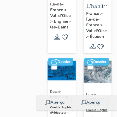
Île-de-
d'Enghien-
L'habitat
France
>
les-Bains
d'Ecouen
France
>
Val-d'Oise
Île-de-
>
Enghien-
France
>
les-Bains
Val-d'Oise
>
Écouen
Dossier
Dossier
Dossier
Dossier
IA95000416 |
IA95000177 |
Aperçu
Aperçu
Réalisé par
Réalisé par
Cueille Sophie
Cueille Sophie
(Rédacteur)