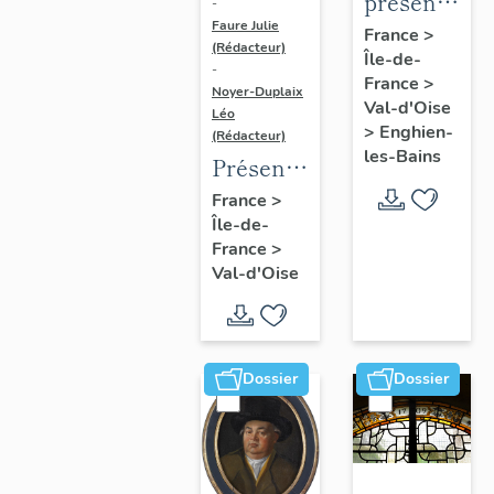
présentatio
-
Faure Julie
de
France
>
(Rédacteur)
Île-de-
l'étude
-
France
>
du
Noyer-Duplaix
Val-d'Oise
Léo
patrimoine
>
Enghien-
(Rédacteur)
d'Enghien-
les-Bains
Présentation
Les-
de
France
>
Bains
Île-de-
l'étude
France
>
du
Val-d'Oise
patrimoine
de
l'agglomération
de
Dossier
Dossier
Cergy-
Pontoise