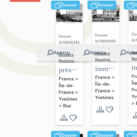
Dossier
Dossier
D
Dos
Dossier
Dossier
IA
IA78000495
IA78000344
| R
| Réalisé par
| Réalisé par
Aperçu
Aperçu
Aper
Bu
Bussière
Bussière
Ro
Roselyne
Roselyne
i
immeubles,
présentation
m
maisons,
Fr
de la
France
>
France
>
Îl
f
Île-de-
fermes
Île-de-
commune
Fr
France
>
France
>
de Buc
Yv
Yvelines
Yvelines
>
>
Buc
Dossier
Dossier
D