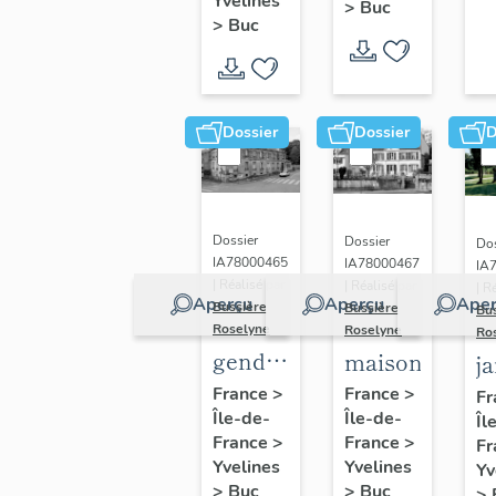
(n°1)
Yvelines
>
Buc
(n°2)
>
Buc
Dossier
Dossier
D
Dossier
Dossier
Dos
IA78000465
IA78000467
IA
| Réalisé par
| Réalisé par
| R
Aperçu
Aperçu
Aper
Bussière
Bussière
Bu
Roselyne
Roselyne
Ro
gendarmerie,
maison
j
actuellement
France
>
France
>
Fr
Île-de-
immeuble
Île-de-
Îl
France
>
France
>
Fr
Yvelines
Yvelines
Yv
>
Buc
>
Buc
>