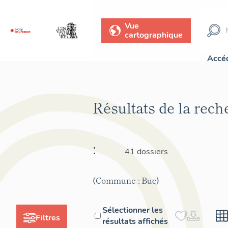
Vue
cartographique
Accéd
Résultats de la rec
:
41 dossiers
(Commune : Buc)
Sélectionner les
Filtres
résultats affichés