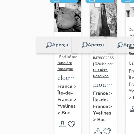
Dos
IM
| R
Aperçu
Aperçu
Aper
Dossier
Bu
IM78002362
Dossier
Ro
| Réalisé par
IM78002365
c
Bussière
| Réalisé par
s
Roselyne
Bussière
Fr
cloche
Roselyne
Îl
monument
Fr
dite
France
>
Yv
funéraire
Île-de-
Louise
France
>
>
France
>
Île-de-
de
Auguste
Yvelines
France
>
Jean
Adélaïde
>
Buc
Yvelines
Casale
>
Buc