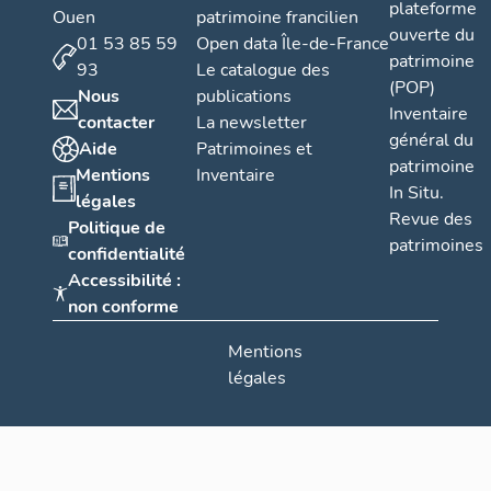
plateforme
Ouen
patrimoine francilien
ouverte du
01 53 85 59
Open data Île-de-France
patrimoine
93
Le catalogue des
(POP)
Nous
publications
Inventaire
contacter
La newsletter
général du
Aide
Patrimoines et
patrimoine
Mentions
Inventaire
In Situ.
légales
Revue des
Politique de
patrimoines
confidentialité
Accessibilité :
non conforme
Mentions
légales