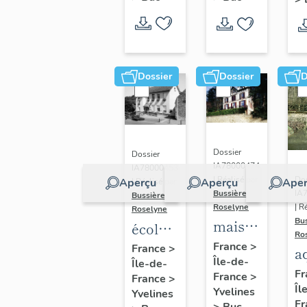
Dossier
Dossier
D
Dossier
Dossier
IA78000474
IA78000453
Dos
| Réalisé par
Aperçu
Aperçu
Aper
| Réalisé par
IA
Bussière
Bussière
| R
Roselyne
Roselyne
Bu
maison
école
Ro
dite
primaire
France
>
France
>
a
Île-de-
villa
Île-de-
de
di
Fr
France
>
France
>
Saint
filles,
Îl
A
Yvelines
Yvelines
Marie
actuellement
Fr