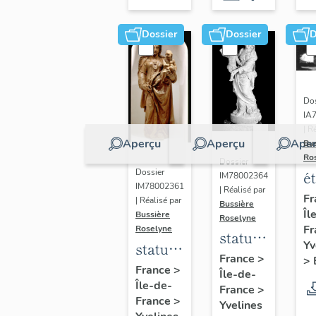
Dossier
Dossier
D
Dos
IA
| R
Aperçu
Aperçu
Aper
Bu
Ro
Dossier
Dossier
é
IM78002364
IM78002361
| Réalisé par
a
Fr
| Réalisé par
Bussière
Îl
di
Bussière
Roselyne
Fr
Roselyne
a
statue :
Yv
statue :
L
Vierge
France
>
>
Vierge
France
>
B
Île-de-
à
Île-de-
à
France
>
l'Enfant
France
>
Yvelines
l'Enfant