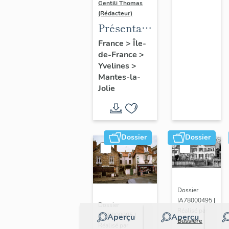
Gentili Thomas
(Rédacteur)
Présentation
de l'étude
France
>
Île-
de-France
>
Yvelines
>
Mantes-la-
Jolie
Dossier
Dossier
Dossier
IA78000495 |
Dossier
Réalisé par
IA78000985 |
Aperçu
Aperçu
Bussière
Réalisé par