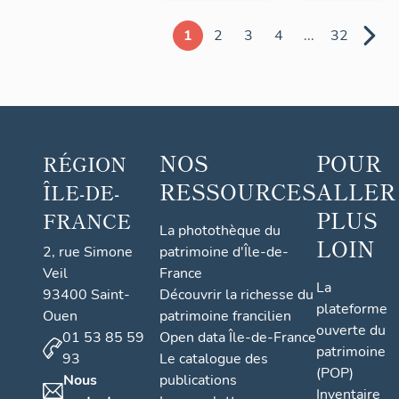
1
2
3
4
...
32
NOS
POUR
RÉGION
RESSOURCES
ALLER
ÎLE-DE-
PLUS
FRANCE
La photothèque du
LOIN
2, rue Simone
patrimoine d'Île-de-
Veil
France
La
93400 Saint-
Découvrir la richesse du
plateforme
Ouen
patrimoine francilien
ouverte du
01 53 85 59
Open data Île-de-France
patrimoine
93
Le catalogue des
(POP)
Nous
publications
Inventaire