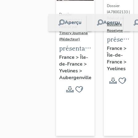
Dossier
IA78002133 |
Dossier
Réalisé par
IA78002210 |
Aperçu
Aperçu
Bussière
Réalisé par
Roselyne
Timery Joumana
présentat
(Rédacteur)
du
présentation
France
>
Île-de-
diagnostic
de l'étude
France
>
Île-
France
>
patrimonia
de-France
>
d'Elisabethville
Yvelines
Yvelines
>
urbain
Aubergenville
et
paysager
de
Seine-
Aval