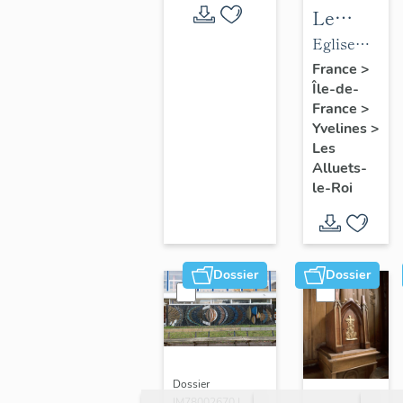
Le
mobilier
Eglise
de
paroissiale
France
>
Île-de-
l'église
Saint-
France
>
paroissial
Nicolas
Yvelines
>
Saint-
Les
Nicolas
Alluets-
le-Roi
Dossier
Dossier
Dossier
IM78002670 |