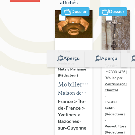
affichés
Dossier
Dossier
Dossier
IM78002723 |
Aperçu
Aperçu
Réalisé par
Dossier
Métais Marianne
IM78001436 |
(Rédacteur)
Réalisé par
Mobilier
Waltisperger
Chantal
de la
Maison de
-
maison
villégiature
France
>
Île-
Förstel
de-France
>
Louis
Judith
dite maison
Yvelines
>
(Rédacteur)
Carré
Louis Carré
-
Bazoches-
Peuvot Flora
sur-Guyonne
(Rédacteur)