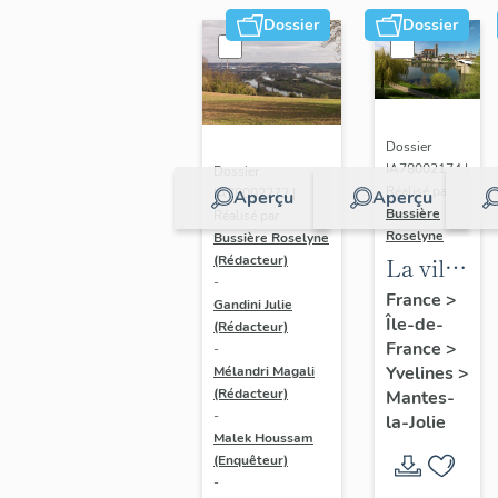
Dossier
Dossier
Dossier
IA78002174 |
Dossier
Réalisé par
IA78002272 |
Aperçu
Aperçu
Bussière
Réalisé par
Roselyne
Bussière Roselyne
La ville
(Rédacteur)
-
de
France
>
Gandini Julie
Île-de-
Mantes-
(Rédacteur)
France
>
-
la-Jolie
Yvelines
>
Mélandri Magali
(Rédacteur)
Mantes-
-
la-Jolie
Malek Houssam
(Enquêteur)
-