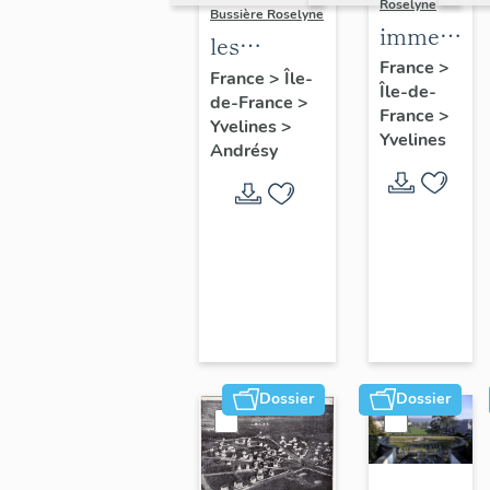
Roselyne
Bussière Roselyne
immeubles
les
maisons,
France
>
immeubles,
France
>
Île-
Île-de-
fermes
de-France
>
maisons et
France
>
Yvelines
>
fermes du
Yvelines
Andrésy
canton
d'Andrésy
Dossier
Dossier