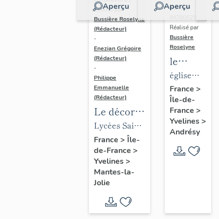
Aperçu
Aperçu
Dossier
Réalisé par
IM78002588 |
Bussière Roselyne
Réalisé par
(Rédacteur)
Bussière
-
Roselyne
Enezian Grégoire
le
(Rédacteur)
-
mobilier
église
Philippe
de
paroissiale
Emmanuelle
France
>
(Rédacteur)
Île-de-
l'église
Saint-
Le décor
France
>
Saint-
Germain
Yvelines
>
des lycées
Lycées Saint-
Germain-
Andrésy
de Mantes
Exupéry et
France
>
Île-
de-
de-France
>
Jean Rostand
Paris
Yvelines
>
(liste
Mantes-la-
supplémen
Jolie