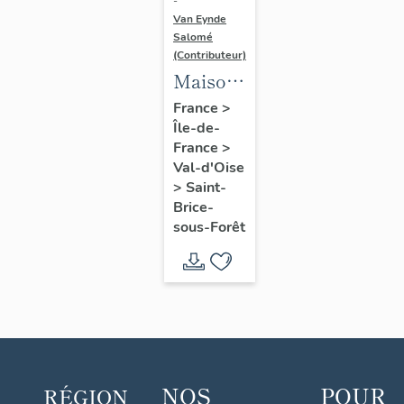
-
Van Eynde
Salomé
(Contributeur)
Maison
Marchand,
France
>
Île-de-
Saint
France
>
Brice
Val-d'Oise
sous
>
Saint-
Forêt
Brice-
sous-Forêt
NOS
POUR
RÉGION