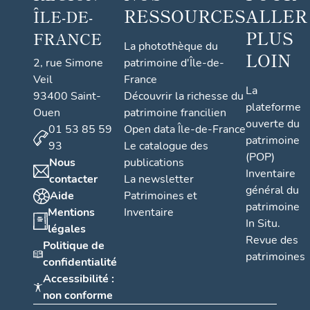
RESSOURCES
ALLER
ÎLE-DE-
PLUS
FRANCE
La photothèque du
LOIN
2, rue Simone
patrimoine d'Île-de-
Veil
France
La
93400 Saint-
Découvrir la richesse du
plateforme
Ouen
patrimoine francilien
ouverte du
01 53 85 59
Open data Île-de-France
patrimoine
93
Le catalogue des
(POP)
Nous
publications
Inventaire
contacter
La newsletter
général du
Aide
Patrimoines et
patrimoine
Mentions
Inventaire
In Situ.
légales
Revue des
Politique de
patrimoines
confidentialité
Accessibilité :
non conforme