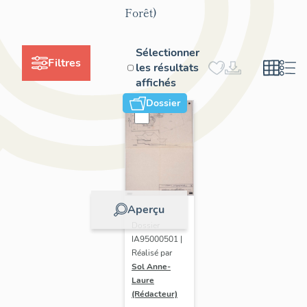
Forêt)
Sélectionner
Filtres
les résultats
affichés
Dossier
Aperçu
Dossier
IA95000501 |
Réalisé par
Sol Anne-
Laure
(Rédacteur)