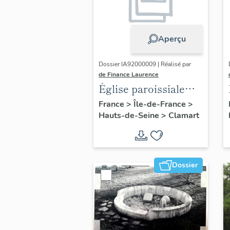
Aperçu
Dossier IA92000009 | Réalisé par
de Finance Laurence
Église paroissiale
Saint-François-de-
France
>
Île-de-France
>
Hauts-de-Seine
>
Clamart
Sales
Dossier