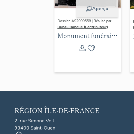
Aperçu
Dossier IA92000558 | Réalisé par
Duhau Isabelle (Contributeur)
Monument funéraire
de la famille Auzelle
RÉGION
ÎLE-DE-FRANCE
2, rue Simone Veil
93400 Saint-Ouen