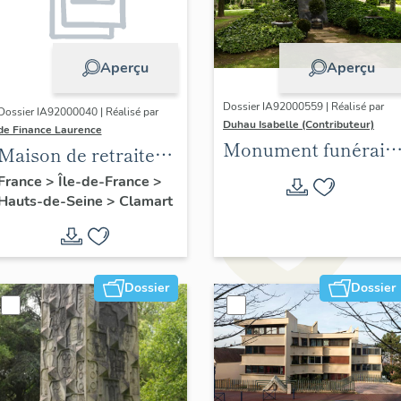
Aperçu
Aperçu
Dossier IA92000559 | Réalisé par
Dossier IA92000040 | Réalisé par
Duhau Isabelle (Contributeur)
de Finance Laurence
Monument funérair
Maison de retraite
de la famille Lesage
Ferrari, fondation
France
>
Île-de-France
>
Hauts-de-Seine
>
Clamart
Brignole Galliera
Dossier
Dossier