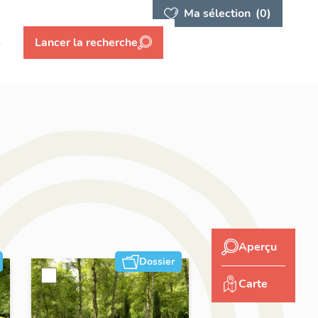
Ma sélection
(0)
s
Lancer la recherche
Aperçu
Dossier
Carte