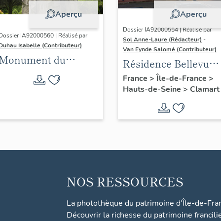
Aperçu
Aperçu
Dossier IA92000554 | Réalisé par
Dossier IA92000560 | Réalisé par
Sol Anne-Laure (Rédacteur)
-
Duhau Isabelle (Contributeur)
Van Eynde Salomé (Contributeur)
Monument du
Résidence Bellevue,
cimetière
Clamart
France
>
Île-de-France
>
Hauts-de-Seine
>
Clamart
NOS RESSOURCES
La photothèque du patrimoine d'Île-de-Fra
Découvrir la richesse du patrimoine francili