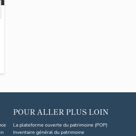
POUR ALLER PLUS LOIN
nce
La plateforme ouverte du patrimoine (POP)
en
Inventaire général du patrimoine