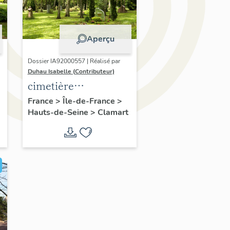
Aperçu
Dossier IA92000557 | Réalisé par
Duhau Isabelle (Contributeur)
e
cimetière
intercommunal du
France
>
Île-de-France
>
Hauts-de-Seine
>
Clamart
Parc