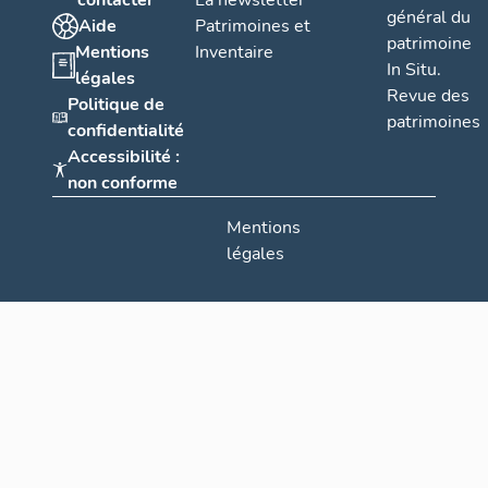
contacter
La newsletter
Desmarquet
général du
Aide
Patrimoines et
patrimoine
Mentions
Inventaire
In Situ.
légales
Revue des
Politique de
patrimoines
confidentialité
Accessibilité :
non conforme
Mentions
légales