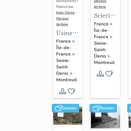
Montreuil
IA93000050 |
Decoux
Réalisé par
Jérôme
Katz Cécile
-
Scierie
Decoux
Cavillet,
France
>
Jérôme
Île-de-
puis
Usine
France
>
usine
de
France
>
Seine-
de bois
Île-de-
menuiserie
Saint-
France
>
de
Denis
>
Bergmair
Seine-
Montreuil
placage
et
Saint-
Société
Robert,
Denis
>
parisienne
Montreuil
puis
de bois
Bergmair,
tranché
puis
et
scierie
Dossier
Dossier
déroulé,
Luthes
puis
(détruit
Société
après