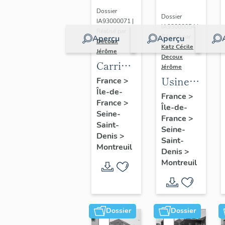
parisienne
inventaire)
Dossier
Dossier
IA93000071 |
de
IA93000054 |
Réalisé par
tranchage
Réalisé par
Aperçu
Aperçu
Decoux
Katz Cécile
-
et
Jérôme
Decoux
Carrière,
déroulage,
Jérôme
plâtrière
Usine
puis
France
>
Île-de-
et
de
société
France
>
France
>
briqueterie
Île-de-
construction
Maréchaux,
Seine-
France
>
Morel
mécanique
puis
Saint-
Seine-
(détruit)
André
Denis
>
entrepôt
Saint-
Montreuil
Laubeuf
commercial
Denis
>
Montreuil
(détruit
(détruit
après
après
inventaire)
inventaire)
Dossier
Dossier