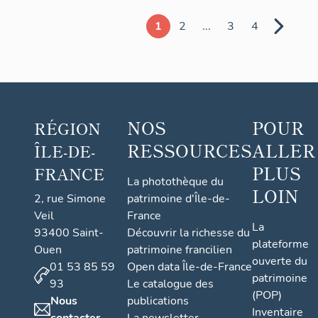
E.
1
2
...
3
4
Robert
et cie,
puis La
Stéatite
industrielle,
NOS
POUR
RÉGION
puis la
RESSOURCES
ALLER
ÎLE-DE-
Compagnie
PLUS
industrielle
FRANCE
La photothèque du
des
LOIN
2, rue Simone
patrimoine d'Île-de-
céramiques
Veil
France
La
électroniques
93400 Saint-
Découvrir la richesse du
plateforme
;
Ouen
patrimoine francilien
ouverte du
01 53 85 59
Open data Île-de-France
actuellement
patrimoine
93
Le catalogue des
Saint-
(POP)
Nous
publications
Gobain
Inventaire