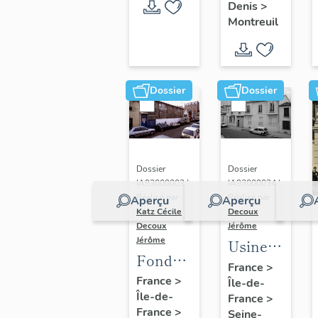
de
tennisman
Denis
>
l'étude :
Montreuil
dossier
collectif
"usines"
Dossier
Dossier
Dossier
Dossier
IA93000003 |
IA93000034 |
Réalisé par
Réalisé par
Aperçu
Aperçu
Katz Cécile
-
Decoux
Decoux
Jérôme
Jérôme
Usine
Fonderie
de
France
>
de la
France
>
Île-de-
papeterie
Île-de-
Marne,
France
>
Kalamazoo,
France
>
Seine-