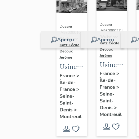
Dossier
Dossier
IA93000027 |
IA93000010 |
Réalisé par
Aperçu
Aperçu
Réalisé par
Katz Cécile
-
Katz Cécile
-
Decoux
Decoux
Jérôme
Jérôme
Usine
Usine
de
France
>
de
France
>
Île-de-
chaussures
Île-de-
peausserie
France
>
Debard,
France
>
Jumel
Seine-
Seine-
actuellement
aîné,
Saint-
Saint-
logement
Denis
>
puis
Denis
>
Montreuil
Montreuil
usine
de
céramique