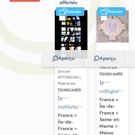
affichés
Dossier
Dossier
Dossier
Aperçu
Aperçu
IM77000085 |
Réalisé par
Dossier
Förstel Judith
IM77000183 |
le
Réalisé par
mobilier
Förstel Judith
collégiale
le
de la
Notre-
France
>
mobilier
institution
Île-de-
collégiale
Dame
France
>
de
Saint-
Notre-
France
>
Seine-et-
Île-de-
l'Institution
Aspais
Dame
Marne
>
France
>
Saint-
Melun