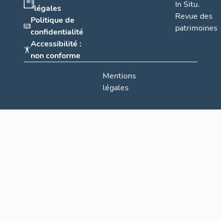
In Situ.
légales
Revue des
Politique de
patrimoines
confidentialité
Accessibilité :
non conforme
Mentions
légales