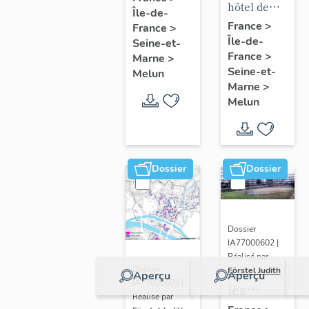
mobilier
hôtel de
Île-de-
chapelle
puis
de l'hôtel
ville
France
>
France
>
de
hôpital
Île-de-
de ville
Seine-et-
l'hôpital
France
>
Marne
>
Seine-et-
Melun
Marne
>
Melun
Dossier
Dossier
Dossier
IA77000602 |
Réalisé par
Dossier
Förstel Judith
Aperçu
Aperçu
IA77000603 |
les
Réalisé par
écoles