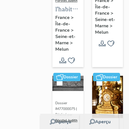
France
>
Förstel Judith
Île-de-
de
l'habitat
France
>
Melun
à Melun
France
>
Seine-et-
Île-de-
Marne
>
France
>
Melun
Seine-et-
Marne
>
Melun
Dossier
Dossier
Dossier
IM77000075 |
Réalisé par
Förstel Judith
Aperçu
Aperçu
vantaux