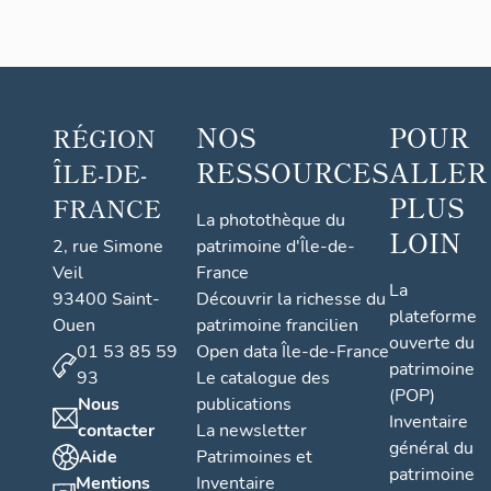
NOS
POUR
RÉGION
RESSOURCES
ALLER
ÎLE-DE-
PLUS
FRANCE
La photothèque du
LOIN
2, rue Simone
patrimoine d'Île-de-
Veil
France
La
93400 Saint-
Découvrir la richesse du
plateforme
Ouen
patrimoine francilien
ouverte du
01 53 85 59
Open data Île-de-France
patrimoine
93
Le catalogue des
(POP)
Nous
publications
Inventaire
contacter
La newsletter
général du
Aide
Patrimoines et
patrimoine
Mentions
Inventaire