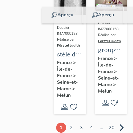
Aperçu
Aperçu
Dossier
Dossier
IM77000158 |
IM77000128 |
Réalisé par
Réalisé par
Förstel Judith
Förstel Judith
groupe
stèle de
des
France
>
Marguerite
France
>
Île-de-
Trois
Île-de-
Lamour
France
>
Grâces
France
>
Seine-et-
Seine-et-
Marne
>
Marne
>
Melun
Melun
1
2
3
4
...
20