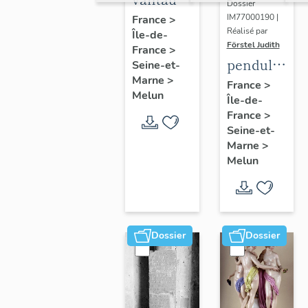
Dossier
du
IM77000190 |
France
>
Réalisé par
Île-de-
portail
Förstel Judith
France
>
central
pendule
Seine-et-
Marne
>
et paire
France
>
Melun
Île-de-
de
France
>
chandeliers
Seine-et-
assortis
Marne
>
Melun
Dossier
Dossier