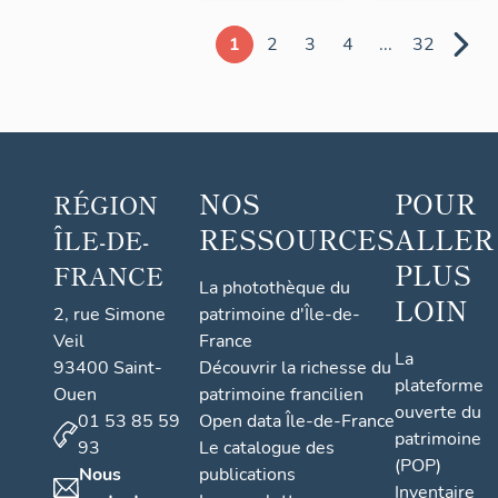
1
2
3
4
...
32
NOS
POUR
RÉGION
RESSOURCES
ALLER
ÎLE-DE-
PLUS
FRANCE
La photothèque du
LOIN
2, rue Simone
patrimoine d'Île-de-
Veil
France
La
93400 Saint-
Découvrir la richesse du
plateforme
Ouen
patrimoine francilien
ouverte du
01 53 85 59
Open data Île-de-France
patrimoine
93
Le catalogue des
(POP)
Nous
publications
Inventaire