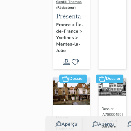
Gentili Thomas
(Rédacteur)
Présentation
de l'étude
France
>
Île-
de-France
>
Yvelines
>
Mantes-la-
Jolie
Dossier
Dossier
Dossier
IA78000495 |
Dossier
Réalisé par
IA78000985 |
Aperçu
Aperçu
Bussière
Réalisé par