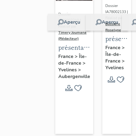
Dossier
IA78002133 |
Dossier
Réalisé par
IA78002210 |
Aperçu
Aperçu
Bussière
Réalisé par
Roselyne
Timery Joumana
présentat
(Rédacteur)
du
présentation
France
>
Île-de-
diagnostic
de l'étude
France
>
Île-
France
>
patrimonia
de-France
>
d'Elisabethville
Yvelines
Yvelines
>
urbain
Aubergenville
et
paysager
de
Seine-
Aval