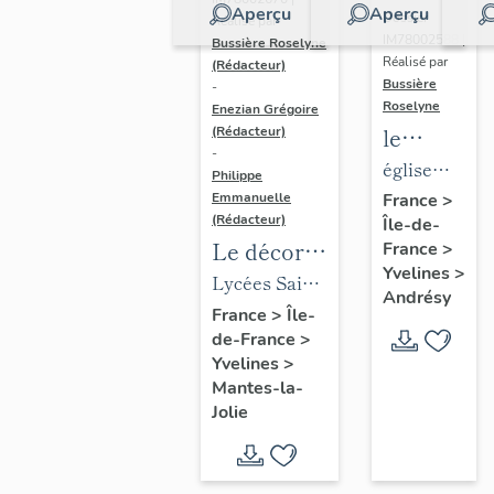
Aperçu
Aperçu
Dossier
Réalisé par
IM78002588 |
Bussière Roselyne
Réalisé par
(Rédacteur)
Bussière
-
Roselyne
Enezian Grégoire
le
(Rédacteur)
-
mobilier
église
Philippe
de
paroissiale
Emmanuelle
France
>
(Rédacteur)
Île-de-
l'église
Saint-
Le décor
France
>
Saint-
Germain
Yvelines
>
des lycées
Lycées Saint-
Germain-
Andrésy
de Mantes
Exupéry et
France
>
Île-
de-
de-France
>
Jean Rostand
Paris
Yvelines
>
(liste
Mantes-la-
supplémen
Jolie