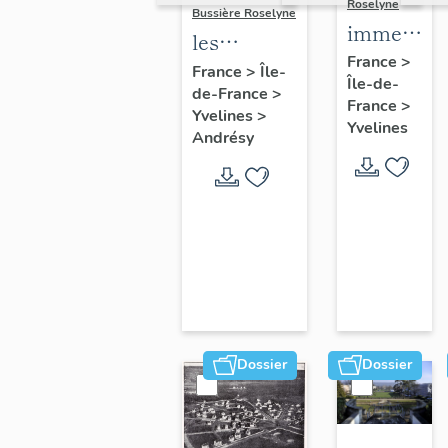
Roselyne
Bussière Roselyne
immeubles
les
maisons,
France
>
immeubles,
France
>
Île-
Île-de-
fermes
de-France
>
maisons et
France
>
Yvelines
>
fermes du
Yvelines
Andrésy
canton
d'Andrésy
Dossier
Dossier