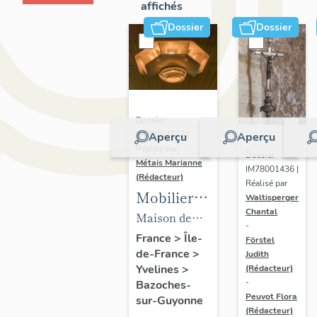
affichés
Dossier
Dossier
Dossier
IM78002723 |
Aperçu
Aperçu
Réalisé par
Dossier
Métais Marianne
IM78001436 |
(Rédacteur)
Réalisé par
Mobilier
Waltisperger
Chantal
de la
Maison de
-
maison
villégiature
France
>
Île-
Förstel
de-France
>
Louis
Judith
dite maison
Yvelines
>
(Rédacteur)
Carré
Louis Carré
-
Bazoches-
Peuvot Flora
sur-Guyonne
(Rédacteur)