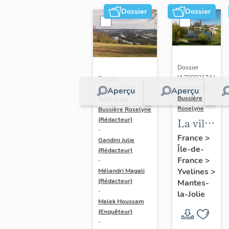
Dossier
Dossier
Dossier
IA78002174 |
Dossier
Réalisé par
IA78002272 |
Aperçu
Aperçu
Bussière
Réalisé par
Roselyne
Bussière Roselyne
La ville
(Rédacteur)
-
de
France
>
Gandini Julie
Île-de-
Mantes-
(Rédacteur)
France
>
-
la-Jolie
Yvelines
>
Mélandri Magali
(Rédacteur)
Mantes-
-
la-Jolie
Malek Houssam
(Enquêteur)
-