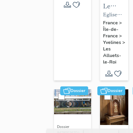
Le
mobilier
Eglise
de
paroissiale
France
>
Île-de-
l'église
Saint-
France
>
paroissial
Nicolas
Yvelines
>
Saint-
Les
Nicolas
Alluets-
le-Roi
Dossier
Dossier
Dossier
IM78002670 |