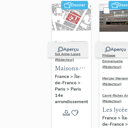
Dossier
Doss
Dossier IA75000261
Dossier IA7500
| Réalisé par
Aperçu
Aperçu
| Réalisé par
Sol Anne-Laure
Philippe
(Rédacteur)
Emmanuelle
Maisons-
(Rédacteur)
-
immeubles
France
>
Île-
Mercier Marian
de-France
>
(Rédacteur)
Paris
>
Paris
-
14e
Carré-Richer An
arrondissement
(Rédacteur)
Les lycée
parisiens
France
>
Île
de-France
>
Jean-Cla