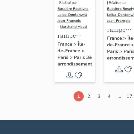
| Réalisé par
| Réalisé par
Bussière Roselyne
-
Bussière Rosel
Leiba-Dontenwill
Leiba-Dontenwi
Jean-François
Jean-François
-
Marchand Maud
rampe
rampe
d'appui,
France
>
Île
d'appui,
France
>
Île-
de-France
>
escalier 
de-France
>
escalier de
Paris
>
Pari
la maison
Paris
>
Paris 3e
arrondisse
la maison à
porte
arrondissement
porte
cochère
cochère
dite hôtel
(non étudié)
de Bence
(non étud
1
2
3
4
...
17