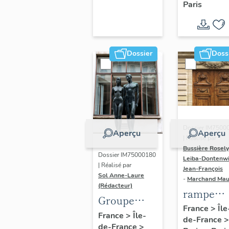
Paris
Dondel e
Roger
Dhuit
Dossier
Doss
Dossier IM7500
Aperçu
Aperçu
| Réalisé par
Bussière Rosel
Dossier IM75000180
Leiba-Dontenwi
| Réalisé par
Jean-François
Sol Anne-Laure
-
Marchand Ma
(Rédacteur)
rampe
Groupe
d'appui,
France
>
Île
sculpté :
France
>
Île-
de-France
>
escalier 
de-France
>
Les