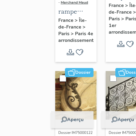
-
Marchand Maud
d'appui,
France
>
Île
rampe
de-France
>
escalier 
d'appui,
Paris
>
Pari
France
>
Île-
la maison
1er
de-France
>
escalier de
porte
arrondisse
Paris
>
Paris 4e
la maison à
cochère
arrondissement
porte
(non étud
cochère
dite hôtel
Charpentier
Dossier
Doss
(non étudié)
Aperçu
Aperçu
Dossier IM75000122
Dossier IM7500