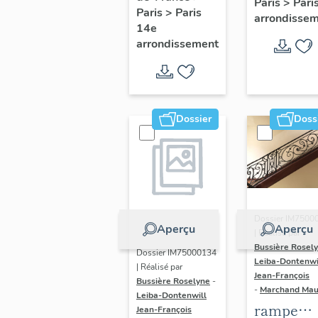
Paris
>
Pari
l' hôtel d
Paris
>
Paris
Adolescents
arrondisse
Sandrevil
14e
arrondissement
(non étud
Dossier
Doss
Dossier IM7500
Aperçu
Aperçu
| Réalisé par
Bussière Rosel
Dossier IM75000134
Leiba-Dontenwi
| Réalisé par
Jean-François
Bussière Roselyne
-
-
Marchand Ma
Leiba-Dontenwill
rampe
Jean-François