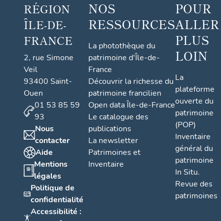
NOS
POUR
RÉGION
RESSOURCES
ALLER
ÎLE-DE-
PLUS
FRANCE
La photothèque du
LOIN
2, rue Simone
patrimoine d'Île-de-
Veil
France
La
93400 Saint-
Découvrir la richesse du
plateforme
Ouen
patrimoine francilien
ouverte du
01 53 85 59
Open data Île-de-France
patrimoine
93
Le catalogue des
(POP)
Nous
publications
Inventaire
contacter
La newsletter
général du
Aide
Patrimoines et
patrimoine
Mentions
Inventaire
In Situ.
légales
Revue des
Politique de
patrimoines
confidentialité
Accessibilité :