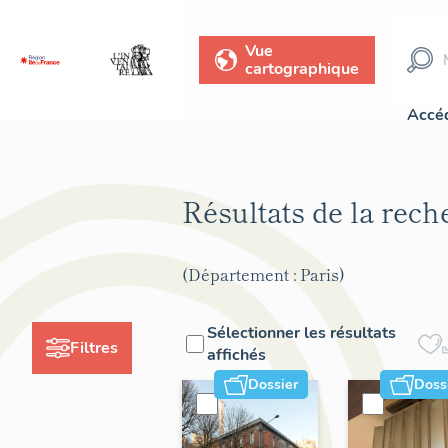
Vue
cartographique
Accéd
Résultats de la rec
(Département : Paris)
Sélectionner les résultats
Filtres
affichés
Dossier
Doss