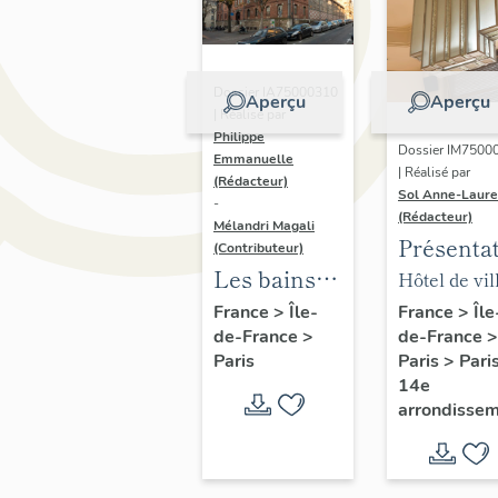
Dossier IA75000310
Aperçu
Aperçu
| Réalisé par
Philippe
Dossier IM7500
Emmanuelle
| Réalisé par
(Rédacteur)
Sol Anne-Laure
-
(Rédacteur)
Mélandri Magali
Présenta
(Contributeur)
du mobili
Les bains
Hôtel de vil
de la mai
douches
annexe
France
>
Île
France
>
Île-
de-France
>
de-France
>
annexe
municipaux
Paris
>
Pari
Paris
de la ville
14e
de Paris
arrondisse