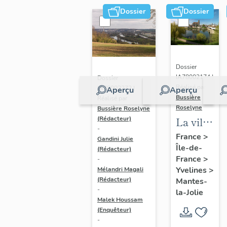
Dossier
Dossier
Dossier
IA78002174 |
Dossier
Réalisé par
IA78002272 |
Aperçu
Aperçu
Bussière
Réalisé par
Roselyne
Bussière Roselyne
La ville
(Rédacteur)
-
de
France
>
Gandini Julie
Île-de-
Mantes-
(Rédacteur)
France
>
-
la-Jolie
Yvelines
>
Mélandri Magali
(Rédacteur)
Mantes-
-
la-Jolie
Malek Houssam
(Enquêteur)
-