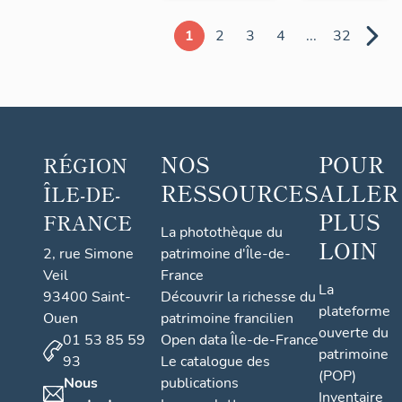
1
2
3
4
...
32
NOS
POUR
RÉGION
RESSOURCES
ALLER
ÎLE-DE-
PLUS
FRANCE
La photothèque du
LOIN
2, rue Simone
patrimoine d'Île-de-
Veil
France
La
93400 Saint-
Découvrir la richesse du
plateforme
Ouen
patrimoine francilien
ouverte du
01 53 85 59
Open data Île-de-France
patrimoine
93
Le catalogue des
(POP)
Nous
publications
Inventaire