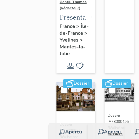
Gentili Thomas
(Rédacteur)
Présentation
de l'étude
France
>
Île-
de-France
>
Yvelines
>
Mantes-la-
Jolie
Dossier
Dossier
Dossier
IA78000495 |
Dossier
Réalisé par
IA78000985 |
Aperçu
Aperçu
Bussière
Réalisé par