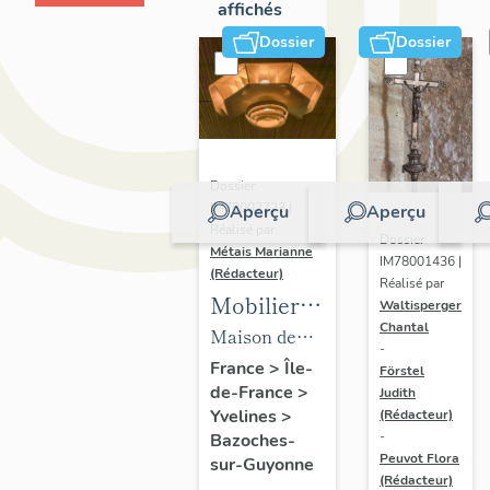
affichés
Dossier
Dossier
Dossier
IM78002723 |
Aperçu
Aperçu
Réalisé par
Dossier
Métais Marianne
IM78001436 |
(Rédacteur)
Réalisé par
Mobilier
Waltisperger
Chantal
de la
Maison de
-
maison
villégiature
France
>
Île-
Förstel
de-France
>
Louis
Judith
dite maison
Yvelines
>
(Rédacteur)
Carré
Louis Carré
-
Bazoches-
Peuvot Flora
sur-Guyonne
(Rédacteur)