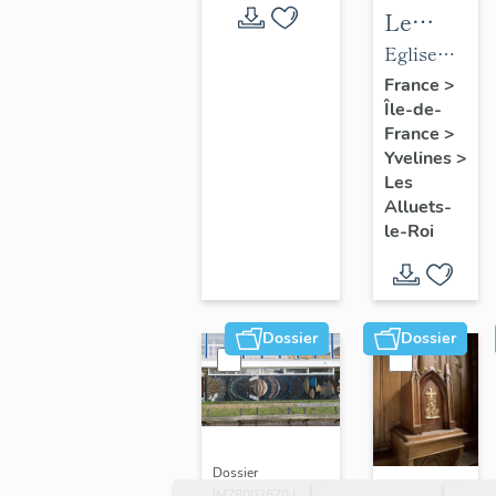
Le
mobilier
Eglise
de
paroissiale
France
>
Île-de-
l'église
Saint-
France
>
paroissial
Nicolas
Yvelines
>
Saint-
Les
Nicolas
Alluets-
le-Roi
Dossier
Dossier
Dossier
IM78002670 |