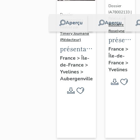
Dossier
IA78002133 |
Dossier
Réalisé par
IA78002210 |
Aperçu
Aperçu
Bussière
Réalisé par
Roselyne
Timery Joumana
présentat
(Rédacteur)
du
présentation
France
>
Île-de-
diagnostic
de l'étude
France
>
Île-
France
>
patrimonia
de-France
>
d'Elisabethville
Yvelines
Yvelines
>
urbain
Aubergenville
et
paysager
de
Seine-
Aval