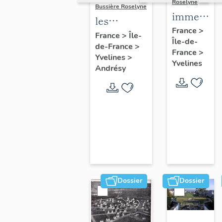
Roselyne
Bussière Roselyne
immeubles
les
maisons,
France
>
immeubles,
France
>
Île-
Île-de-
fermes
de-France
>
maisons et
France
>
Yvelines
>
fermes du
Yvelines
Andrésy
canton
d'Andrésy
Dossier
Dossier