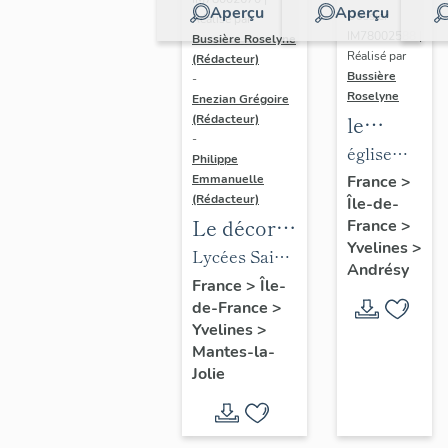
Aperçu
Aperçu
Dossier
Réalisé par
IM78002588 |
Bussière Roselyne
Réalisé par
(Rédacteur)
Bussière
-
Roselyne
Enezian Grégoire
le
(Rédacteur)
-
mobilier
église
Philippe
de
paroissiale
Emmanuelle
France
>
(Rédacteur)
Île-de-
l'église
Saint-
Le décor
France
>
Saint-
Germain
Yvelines
>
des lycées
Lycées Saint-
Germain-
Andrésy
de Mantes
Exupéry et
France
>
Île-
de-
de-France
>
Jean Rostand
Paris
Yvelines
>
(liste
Mantes-la-
supplémen
Jolie