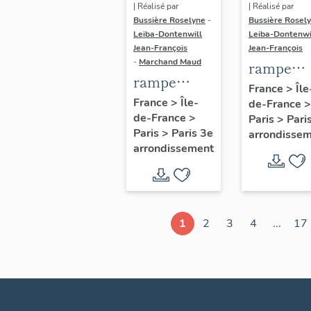
| Réalisé par
| Réalisé par
Bussière Roselyne
-
Bussière Rosel
Leiba-Dontenwill
Leiba-Dontenwi
Jean-François
Jean-François
-
Marchand Maud
rampe
rampe
d'appui,
France
>
Île
d'appui,
France
>
Île-
de-France
>
escalier 
de-France
>
escalier de
Paris
>
Pari
la maison
Paris
>
Paris 3e
arrondisse
la maison à
porte
arrondissement
porte
cochère
cochère
dite hôtel
(non étudié)
de Bence
(non étud
1
2
3
4
...
17