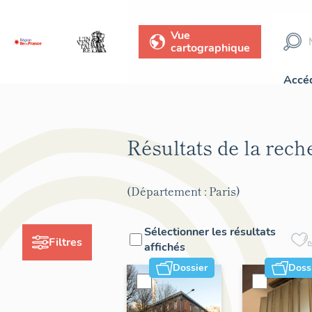
Vue
cartographique
Accéd
Résultats de la rec
(Département : Paris)
Sélectionner les résultats
Filtres
affichés
Dossier
Doss