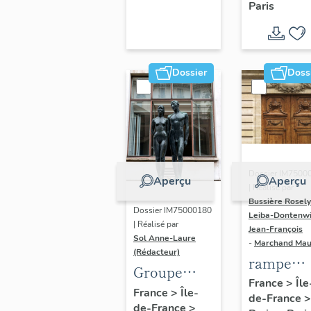
Paris
Dondel e
Roger
Dhuit
Dossier
Doss
Dossier IM7500
Aperçu
Aperçu
| Réalisé par
Bussière Rosel
Dossier IM75000180
Leiba-Dontenwi
| Réalisé par
Jean-François
Sol Anne-Laure
-
Marchand Ma
(Rédacteur)
rampe
Groupe
d'appui,
France
>
Île
sculpté :
France
>
Île-
de-France
>
escalier 
de-France
>
Les