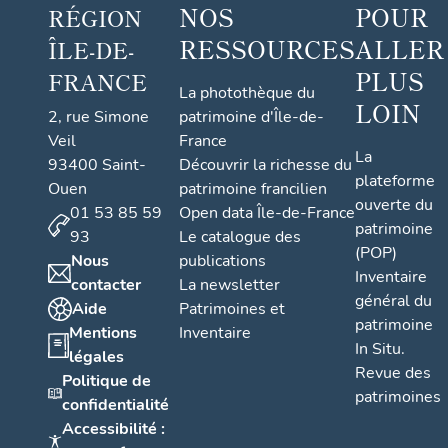
NOS
POUR
RÉGION
RESSOURCES
ALLER
ÎLE-DE-
PLUS
FRANCE
La photothèque du
LOIN
2, rue Simone
patrimoine d'Île-de-
Veil
France
La
93400 Saint-
Découvrir la richesse du
plateforme
Ouen
patrimoine francilien
ouverte du
01 53 85 59
Open data Île-de-France
patrimoine
93
Le catalogue des
(POP)
Nous
publications
Inventaire
contacter
La newsletter
général du
Aide
Patrimoines et
patrimoine
Mentions
Inventaire
In Situ.
légales
Revue des
Politique de
patrimoines
confidentialité
Accessibilité :