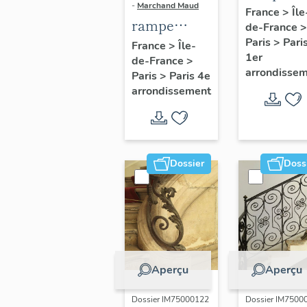
-
Marchand Maud
d'appui,
France
>
Île
rampe
de-France
>
escalier 
d'appui,
Paris
>
Pari
France
>
Île-
la maison
1er
de-France
>
escalier de
porte
arrondisse
Paris
>
Paris 4e
la maison à
cochère
arrondissement
porte
(non étud
cochère
dite hôtel
Charpentier
Dossier
Doss
(non étudié)
Aperçu
Aperçu
Dossier IM75000122
Dossier IM7500