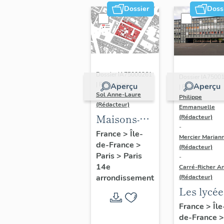
Dossier
Doss
Dossier IA75000261
Dossier IA7500
| Réalisé par
Aperçu
Aperçu
| Réalisé par
Sol Anne-Laure
Philippe
(Rédacteur)
Emmanuelle
Maisons-
(Rédacteur)
-
immeubles
France
>
Île-
Mercier Marian
de-France
>
(Rédacteur)
Paris
>
Paris
-
14e
Carré-Richer An
arrondissement
(Rédacteur)
Les lycée
parisiens
France
>
Île
de-France
>
Jean-Cla