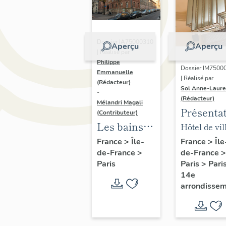
Dossier IA75000310
Aperçu
Aperçu
| Réalisé par
Philippe
Dossier IM7500
Emmanuelle
| Réalisé par
(Rédacteur)
Sol Anne-Laure
-
(Rédacteur)
Mélandri Magali
Présenta
(Contributeur)
du mobili
Les bains
Hôtel de vil
de la mai
douches
annexe
France
>
Île
France
>
Île-
de-France
>
de-France
>
annexe
municipaux
Paris
>
Pari
Paris
de la ville
14e
de Paris
arrondisse