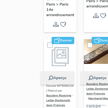
Paris
>
Pari
l' hôtel d
Paris
>
Paris
Adolescents
arrondisse
Sandrevil
14e
arrondissement
(non étud
Dossier
Doss
Dossier IM7500
Aperçu
Aperçu
| Réalisé par
Bussière Rosel
Dossier IM75000134
Leiba-Dontenwi
| Réalisé par
Jean-François
Bussière Roselyne
-
-
Marchand Ma
Leiba-Dontenwill
rampe
Jean-François