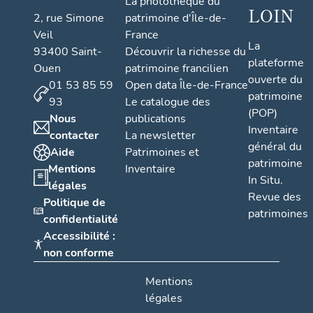
La photothèque du
LOIN
2, rue Simone
patrimoine d'Île-de-
Veil
France
La
93400 Saint-
Découvrir la richesse du
plateforme
Ouen
patrimoine francilien
ouverte du
01 53 85 59
Open data Île-de-France
patrimoine
93
Le catalogue des
(POP)
Nous
publications
Inventaire
contacter
La newsletter
général du
Aide
Patrimoines et
patrimoine
Mentions
Inventaire
In Situ.
légales
Revue des
Politique de
patrimoines
confidentialité
Accessibilité :
non conforme
Mentions
légales