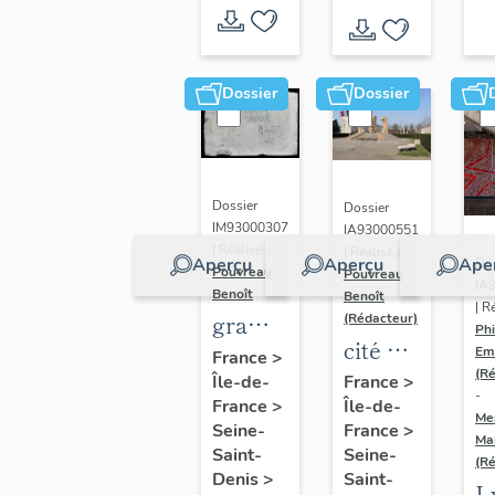
Dossier
Dossier
Dossier
Dossier
IM93000307
IA93000551
| Réalisé par
| Réalisé par
Aperçu
Aperçu
Ape
Dos
Pouvreau
Pouvreau
IA
Benoît
Benoît
| R
graffiti
(Rédacteur)
Phi
cité de
de la
Em
France
>
la
(R
Île-de-
cité de
France
>
-
France
>
Île-de-
Muette
la
Me
Seine-
France
>
Ma
Muette,
Saint-
Seine-
(R
dite
Denis
>
Saint-
L