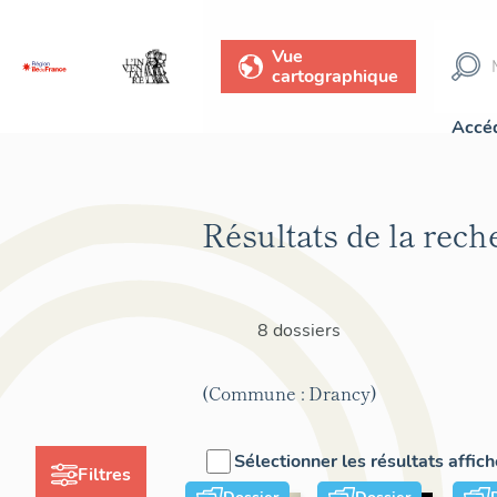
Vue
cartographique
Accéd
Résultats de la rech
8 dossiers
(Commune : Drancy)
Sélectionner les résultats affic
Filtres