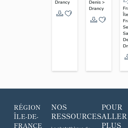
Drancy
Denis
>
aussi
E
Fr
Drancy
camp
Îl
D
de
Fr
Drancy
Se
Sa
D
Dr
NOS
POUR
RÉGION
RESSOURCES
ALLER
ÎLE-DE-
PLUS
FRANCE