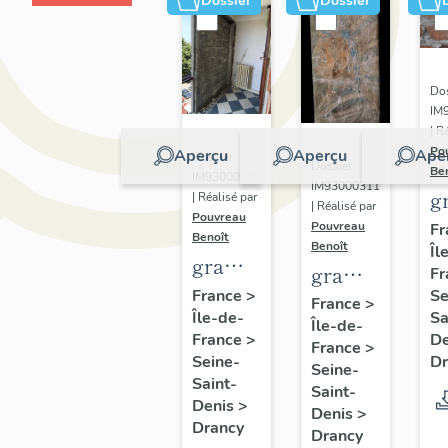
Dossier
Dossier
Dos
IM
| R
Po
Aperçu
Aperçu
Ape
Dossier
Dossier
Be
IM93000309
IM93000311
gr
| Réalisé par
| Réalisé par
Pouvreau
s
Pouvreau
Fr
Benoît
Benoît
Îl
m
graffiti
graffiti
Fr
et
de
Se
France
>
sur
France
>
c
Sa
Île-de-
chambrée
Île-de-
conduit
d
D
France
>
sur
France
>
de
Dr
Seine-
"
Seine-
revers
cheminée
Saint-
p
Saint-
de
Denis
>
Denis
>
Drancy
façade
Drancy