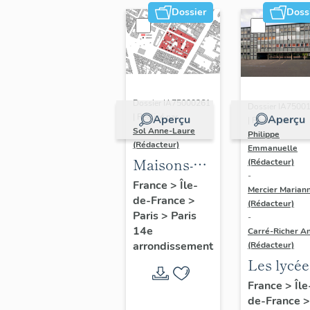
Dossier
Doss
Dossier IA75000261
Dossier IA7500
| Réalisé par
Aperçu
Aperçu
| Réalisé par
Sol Anne-Laure
Philippe
(Rédacteur)
Emmanuelle
Maisons-
(Rédacteur)
-
immeubles
France
>
Île-
Mercier Marian
de-France
>
(Rédacteur)
Paris
>
Paris
-
14e
Carré-Richer An
arrondissement
(Rédacteur)
Les lycée
parisiens
France
>
Île
de-France
>
Jean-Cla