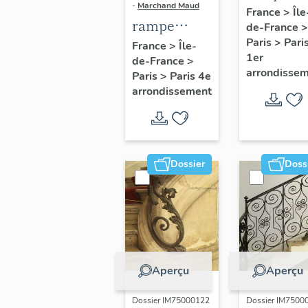
-
Marchand Maud
d'appui,
France
>
Île
rampe
de-France
>
escalier 
d'appui,
Paris
>
Pari
France
>
Île-
la maison
1er
de-France
>
escalier de
porte
arrondisse
Paris
>
Paris 4e
la maison à
cochère
arrondissement
porte
(non étud
cochère
dite hôtel
Charpentier
Dossier
Doss
(non étudié)
Aperçu
Aperçu
Dossier IM75000122
Dossier IM7500