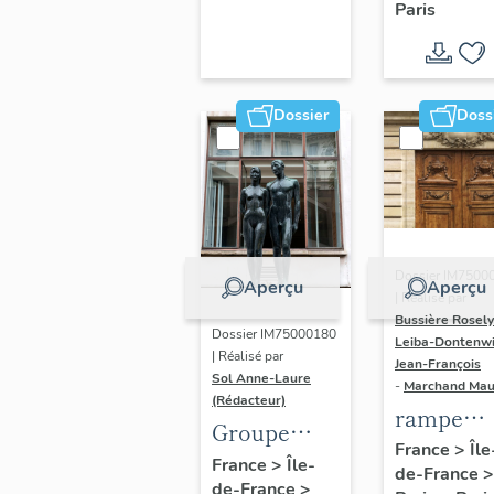
Paris
Dondel e
Roger
Dhuit
Dossier
Doss
Dossier IM7500
Aperçu
Aperçu
| Réalisé par
Bussière Rosel
Dossier IM75000180
Leiba-Dontenwi
| Réalisé par
Jean-François
Sol Anne-Laure
-
Marchand Ma
(Rédacteur)
rampe
Groupe
d'appui,
France
>
Île
sculpté :
France
>
Île-
de-France
>
escalier 
de-France
>
Les