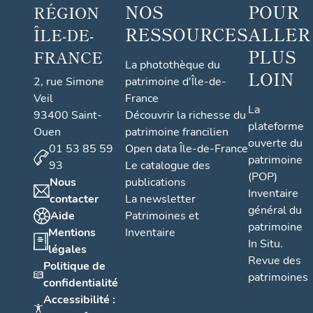
NOS
POUR
RÉGION
RESSOURCES
ALLER
ÎLE-DE-
PLUS
FRANCE
La photothèque du
LOIN
2, rue Simone
patrimoine d'Île-de-
Veil
France
La
93400 Saint-
Découvrir la richesse du
plateforme
Ouen
patrimoine francilien
ouverte du
01 53 85 59
Open data Île-de-France
patrimoine
93
Le catalogue des
(POP)
Nous
publications
Inventaire
contacter
La newsletter
général du
Aide
Patrimoines et
patrimoine
Mentions
Inventaire
In Situ.
légales
Revue des
Politique de
patrimoines
confidentialité
Accessibilité :