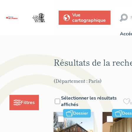
Vue
cartographique
Accéd
Résultats de la rec
(Département : Paris)
Sélectionner les résultats
Filtres
affichés
Dossier
Doss