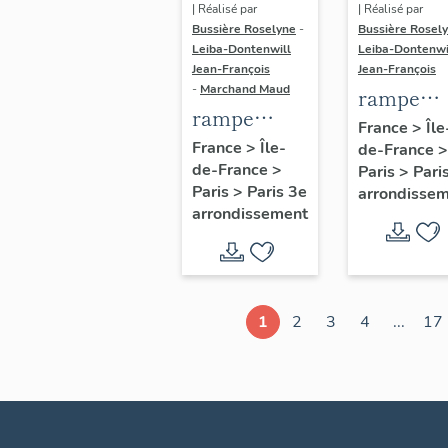
| Réalisé par
| Réalisé par
Bussière Roselyne
-
Bussière Rosel
Leiba-Dontenwill
Leiba-Dontenwi
Jean-François
Jean-François
-
Marchand Maud
rampe
rampe
d'appui,
France
>
Île
d'appui,
France
>
Île-
de-France
>
escalier 
de-France
>
escalier de
Paris
>
Pari
la maison
Paris
>
Paris 3e
arrondisse
la maison à
porte
arrondissement
porte
cochère
cochère
dite hôtel
(non étudié)
de Bence
(non étud
1
2
3
4
...
17