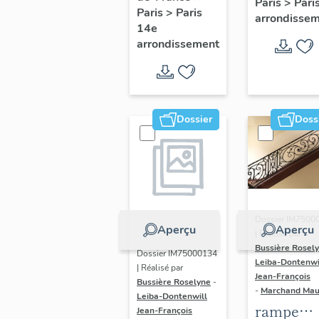
Paris
>
Pari
l' hôtel d
Paris
>
Paris
Adolescents
arrondisse
Sandrevil
14e
arrondissement
(non étud
Dossier
Doss
Dossier IM7500
Aperçu
Aperçu
| Réalisé par
Bussière Rosel
Dossier IM75000134
Leiba-Dontenwi
| Réalisé par
Jean-François
Bussière Roselyne
-
-
Marchand Ma
Leiba-Dontenwill
rampe
Jean-François