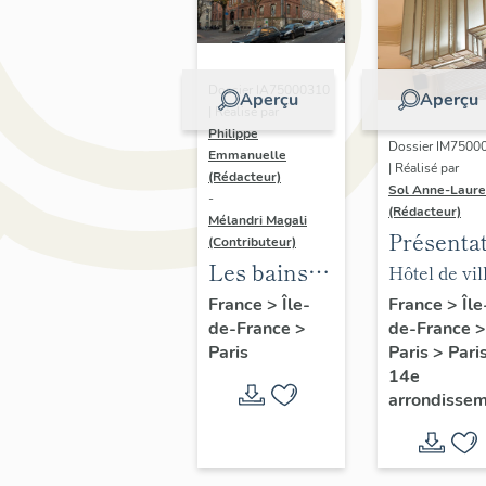
Dossier IA75000310
Aperçu
Aperçu
| Réalisé par
Philippe
Dossier IM7500
Emmanuelle
| Réalisé par
(Rédacteur)
Sol Anne-Laure
-
(Rédacteur)
Mélandri Magali
Présenta
(Contributeur)
du mobili
Les bains
Hôtel de vil
de la mai
douches
annexe
France
>
Île
France
>
Île-
de-France
>
de-France
>
annexe
municipaux
Paris
>
Pari
Paris
de la ville
14e
de Paris
arrondisse