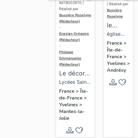
IM78002670 |
| Réalisé par
Réalisé par
Bussière
Bussière Roselyne
Roselyne
(Rédacteur)
le
-
mobilier
église
Enezian Grégoire
(Rédacteur)
de
paroissiale
France
>
-
Île-de-
l'église
Saint-
Philippe
France
>
Emmanuelle
Saint-
Germain
Yvelines
>
(Rédacteur)
Germain-
Andrésy
Le décor
de-
des lycées
Lycées Saint-
Paris
de Mantes
Exupéry et
France
>
Île-
(liste
de-France
>
Jean Rostand
supplémen
Yvelines
>
Mantes-la-
Jolie