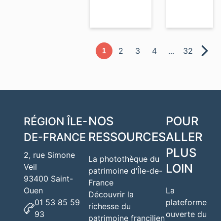
1
2
3
4
...
32
NOS
POUR
RÉGION
ÎLE-
RESSOURCES
ALLER
DE-FRANCE
PLUS
2, rue Simone
La photothèque du
LOIN
Veil
patrimoine d'Île-de-
93400 Saint-
France
Ouen
La
Découvrir la
01 53 85 59
plateforme
richesse du
93
ouverte du
patrimoine francilien