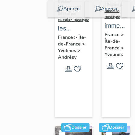
Dossier
| Réalisé par
IA78000985 |
Aperçu
Aperçu
Bussière
Réalisé par
Roselyne
Bussière Roselyne
immeubles
les
maisons,
France
>
immeubles,
France
>
Île-
Île-de-
fermes
de-France
>
maisons et
France
>
Yvelines
>
fermes du
Yvelines
Andrésy
canton
d'Andrésy
Dossier
Dossier