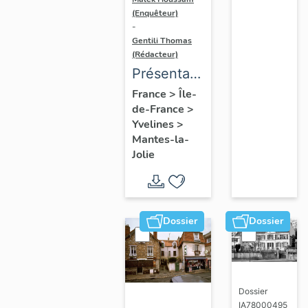
(Enquêteur)
-
Gentili Thomas
(Rédacteur)
Présentation
de l'étude
France
>
Île-
de-France
>
Yvelines
>
Mantes-la-
Jolie
Dossier
Dossier
Dossier
IA78000495