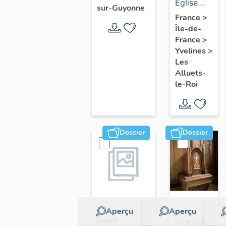
mobilier
Eglise
sur-Guyonne
de
paroissiale
France
>
Île-de-
l'église
Saint-
France
>
paroissiale
Nicolas
Yvelines
>
Saint-
Les
Nicolas
Alluets-
le-Roi
Dossier
Dossier
Aperçu
Aperçu
Dossier
Dossier
IM78002588