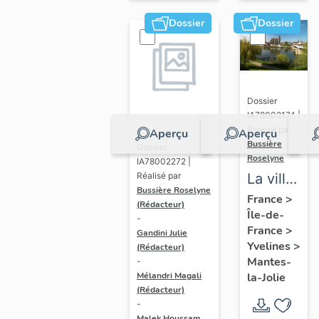
Dossier
Dossier
Dossier
IA78002174 |
Réalisé par
Aperçu
Aperçu
Bussière
Dossier
Roselyne
IA78002272 |
La ville
Réalisé par
Bussière Roselyne
de
France
>
(Rédacteur)
Île-de-
Mantes-
-
France
>
Gandini Julie
la-Jolie
Yvelines
>
(Rédacteur)
Mantes-
-
Mélandri Magali
la-Jolie
(Rédacteur)
-
Malek Houssam