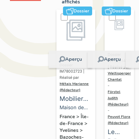
affichés
Dossier
Dossier
Dossier
Aperçu
Aperçu
IM78001436
Dossier
| Réalisé par
IM78002723 |
Waltisperger
Réalisé par
Chantal
Métais Marianne
-
(Rédacteur)
Förstel
Mobilier
Judith
(Rédacteur)
de la
Maison de
-
maison
villégiature
France
>
Île-
Peuvot Flora
de-France
>
(Rédacteur)
Louis
dite maison
Yvelines
>
Le
Carré
Louis Carré
Bazoches-