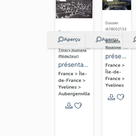
Dossier
IA78002133
Dossier
| Réalisé par
IA78002210 |
Aperçu
Aperçu
Bussière
Réalisé par
Roselyne
Timery Joumana
présentati
(Rédacteur)
du
présentation
France
>
Île-de-
diagnostic
de l'étude
France
>
Île-
France
>
de-France
>
patrimonial
d'Elisabethville
Yvelines
Yvelines
>
urbain
Aubergenville
et
paysager
de
Seine-
Aval