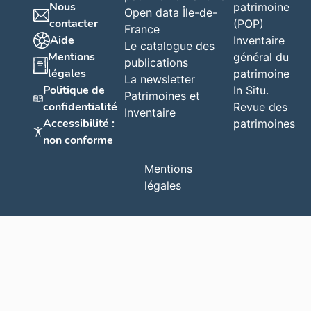
Nous
patrimoine
Open data Île-de-
contacter
(POP)
France
Aide
Inventaire
Le catalogue des
Mentions
général du
publications
légales
patrimoine
La newsletter
Politique de
In Situ.
Patrimoines et
confidentialité
Revue des
Inventaire
Accessibilité :
patrimoines
non conforme
Mentions
légales