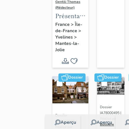
Gentili Thomas
(Rédacteur)
Présentation
de l'étude
France
>
Île-
de-France
>
Yvelines
>
Mantes-la-
Jolie
Dossier
Dossier
Dossier
IA78000495 |
Dossier
Réalisé par
IA78000985 |
Aperçu
Aperçu
Bussière
Réalisé par