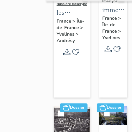
Roselyne
Bussière Roselyne
immeubles
les
maisons,
France
>
immeubles,
France
>
Île-
Île-de-
fermes
de-France
>
maisons et
France
>
Yvelines
>
fermes du
Yvelines
Andrésy
canton
d'Andrésy
Dossier
Dossier