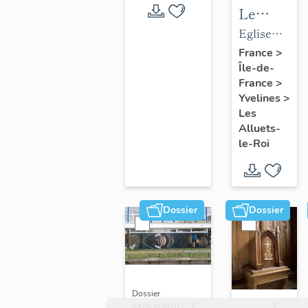
Le
mobilier
Eglise
de
paroissiale
France
>
Île-de-
l'église
Saint-
France
>
paroissial
Nicolas
Yvelines
>
Saint-
Les
Nicolas
Alluets-
le-Roi
Dossier
Dossier
Dossier
IM78002670 |