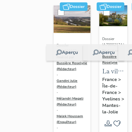
Dossier
Dossier
Dossier
IA78002174 |
Dossier
Réalisé par
IA78002272 |
Aperçu
Aperçu
Bussière
Réalisé par
Roselyne
Bussière Roselyne
La ville
(Rédacteur)
-
de
France
>
Gandini Julie
Île-de-
Mantes-
(Rédacteur)
France
>
-
la-Jolie
Yvelines
>
Mélandri Magali
(Rédacteur)
Mantes-
-
la-Jolie
Malek Houssam
(Enquêteur)
-