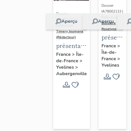
Dossier
IA78002133 |
Dossier
Réalisé par
IA78002210 |
Aperçu
Aperçu
Bussière
Réalisé par
Roselyne
Timery Joumana
présentat
(Rédacteur)
du
présentation
France
>
Île-de-
diagnostic
de l'étude
France
>
Île-
France
>
patrimonia
de-France
>
d'Elisabethville
Yvelines
Yvelines
>
urbain
Aubergenville
et
paysager
de
Seine-
Aval