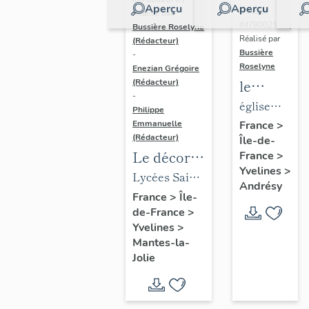
Aperçu
Aperçu
Dossier
Réalisé par
IM78002588 |
Bussière Roselyne
Réalisé par
(Rédacteur)
Bussière
-
Roselyne
Enezian Grégoire
le
(Rédacteur)
-
mobilier
église
Philippe
de
paroissiale
Emmanuelle
France
>
(Rédacteur)
Île-de-
l'église
Saint-
Le décor
France
>
Saint-
Germain
Yvelines
>
des lycées
Lycées Saint-
Germain-
Andrésy
de Mantes
Exupéry et
France
>
Île-
de-
de-France
>
Jean Rostand
Paris
Yvelines
>
(liste
Mantes-la-
supplémen
Jolie