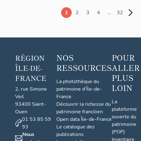
1
2
3
4
...
32
NOS
POUR
RÉGION
RESSOURCES
ALLER
ÎLE-DE-
PLUS
FRANCE
La photothèque du
LOIN
2, rue Simone
patrimoine d'Île-de-
Veil
France
La
93400 Saint-
Découvrir la richesse du
plateforme
Ouen
patrimoine francilien
ouverte du
01 53 85 59
Open data Île-de-France
patrimoine
93
Le catalogue des
(POP)
Nous
publications
Inventaire