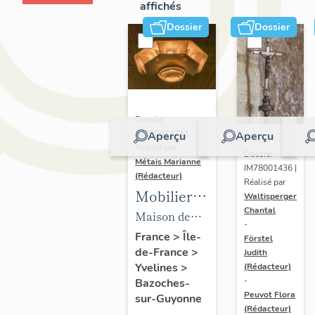
affichés
Dossier
Dossier
Dossier
IM78002723 |
Aperçu
Aperçu
Réalisé par
Dossier
Métais Marianne
IM78001436 |
(Rédacteur)
Réalisé par
Mobilier
Waltisperger
Chantal
de la
Maison de
-
maison
villégiature
France
>
Île-
Förstel
de-France
>
Louis
Judith
dite maison
Yvelines
>
(Rédacteur)
Carré
Louis Carré
-
Bazoches-
Peuvot Flora
sur-Guyonne
(Rédacteur)