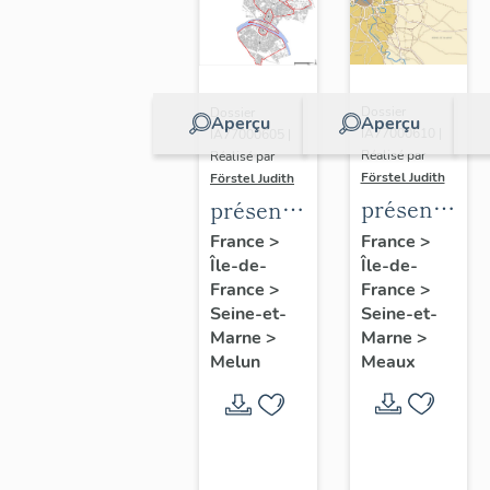
Dossier
Dossier
Aperçu
Aperçu
IA77000610 |
IA77000605 |
Réalisé par
Réalisé par
Förstel Judith
Förstel Judith
présentatio
présentation
de
de
France
>
France
>
Île-de-
l'étude
Île-de-
l'étude
France
>
France
>
du
du
Seine-et-
Seine-et-
patrimoine
patrimoine
Marne
>
Marne
>
de
de
Meaux
Melun
Meaux
Melun