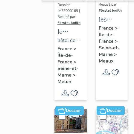
Réalisé par
Dossier
Förstel Judith
IM77000169 |
Réalisé par
les
Förstel Judith
maisons
France
>
le
Île-de-
et
mobilier
hôtel de
France
>
immeubles
de l'hôtel
Seine-et-
ville
France
>
de
Marne
>
Île-de-
de ville
Meaux
Meaux
France
>
Seine-et-
Marne
>
Melun
Dossier
Dossier