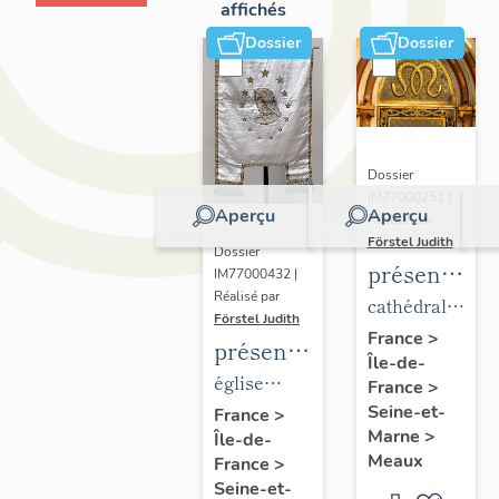
affichés
Dossier
Dossier
Dossier
IM77000251 |
Aperçu
Aperçu
Réalisé par
Förstel Judith
Dossier
présentatio
IM77000432 |
Réalisé par
du
cathédrale
Förstel Judith
mobilier
Saint-
France
>
présentation
Île-de-
de la
Etienne
du
église
France
>
cathédrale
mobilier
Seine-et-
paroissiale
France
>
de
Marne
>
Île-de-
de
Notre-
Meaux
Meaux
France
>
l'église
Dame du
Seine-et-