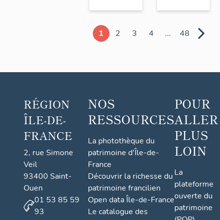
1
2
3
4
...
48
NOS
POUR
RÉGION
RESSOURCES
ALLER
ÎLE-DE-
PLUS
FRANCE
La photothèque du
LOIN
2, rue Simone
patrimoine d'Île-de-
Veil
France
La
93400 Saint-
Découvrir la richesse du
plateforme
Ouen
patrimoine francilien
ouverte du
01 53 85 59
Open data Île-de-France
patrimoine
93
Le catalogue des
(POP)