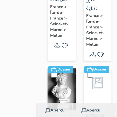
le
de la
Notre-
France
>
mobilier
église
Île-de-
collégiale
Dame
de
paroissiale
France
>
France
>
Notre-
Île-de-
l'église
Saint-
Seine-et-
France
>
Dame
Saint-
Aspais
Marne
>
Seine-et-
Melun
Aspais
Marne
>
Melun
Dossier
Dossier
Aperçu
Aperçu
Dossier
IA77000612 |