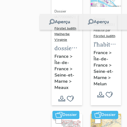
Dossier
IA77000682 |
Dossier
Aperçu
Aperçu
Réalisé par
IA77000603 |
Förstel Judith
-
Réalisé par
Malherbe
Förstel Judith
Virginie
l'habitat
dossier
à Melun
France
>
collectif
France
>
Île-de-
Île-de-
sur les
France
>
France
>
cours
Seine-et-
Seine-et-
Marne
>
communes
Marne
>
Melun
du
Meaux
Faubourg
Saint-
Nicolas
Dossier
Dossier