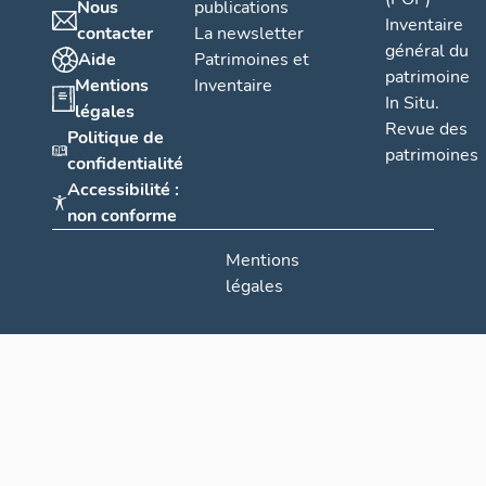
Nous
publications
Inventaire
contacter
La newsletter
général du
Aide
Patrimoines et
patrimoine
Mentions
Inventaire
In Situ.
légales
Revue des
Politique de
patrimoines
confidentialité
Accessibilité :
non conforme
Mentions
légales