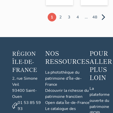
1
2
3
4
...
48
NOS
POUR
RÉGION
RESSOURCES
ALLER
ÎLE-DE-
PLUS
FRANCE
La photothèque du
LOIN
2, rue Simone
patrimoine d'Île-de-
Veil
France
La
93400 Saint-
Découvrir la richesse du
plateforme
Ouen
patrimoine francilien
ouverte du
01 53 85 59
Open data Île-de-France
patrimoine
93
Le catalogue des
(POP)