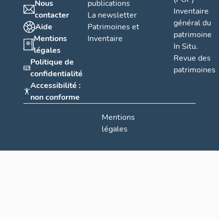
Nous
publications
Inventaire
contacter
La newsletter
général du
Aide
Patrimoines et
patrimoine
Mentions
Inventaire
In Situ.
légales
Revue des
Politique de
patrimoines
confidentialité
Accessibilité :
non conforme
Mentions
légales