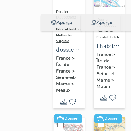
Dossier
IA77000682 |
Dossier
Aperçu
Aperçu
Réalisé par
IA77000603 |
Förstel Judith
-
Réalisé par
Malherbe
Förstel Judith
Virginie
l'habitat
dossier
à Melun
France
>
collectif
France
>
Île-de-
Île-de-
sur les
France
>
France
>
cours
Seine-et-
Seine-et-
Marne
>
communes
Marne
>
Melun
du
Meaux
Faubourg
Saint-
Nicolas
Dossier
Dossier