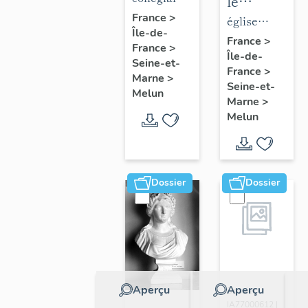
le
de la
Notre-
France
>
mobilier
église
Île-de-
collégiale
Dame
de
paroissiale
France
>
France
>
Notre-
Île-de-
l'église
Saint-
Seine-et-
France
>
Dame
Saint-
Aspais
Marne
>
Seine-et-
Melun
Aspais
Marne
>
Melun
Dossier
Dossier
Aperçu
Aperçu
Dossier
IA77000612 |