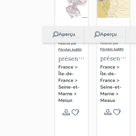
Dossier
Dossier
Aperçu
Aperçu
IA77000610 |
IA77000605 |
Réalisé par
Réalisé par
Förstel Judith
Förstel Judith
présentatio
présentation
de
de
France
>
France
>
Île-de-
l'étude
Île-de-
l'étude
France
>
France
>
du
du
Seine-et-
Seine-et-
patrimoine
patrimoine
Marne
>
Marne
>
de
de
Meaux
Melun
Meaux
Melun