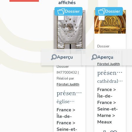
affichés
Dossier
Dossier
Dossier
IM77000251 |
Aperçu
Aperçu
Réalisé par
Förstel Judith
Dossier
présentatio
IM77000432 |
Réalisé par
du
cathédrale
Förstel Judith
mobilier
Saint-
France
>
présentation
Île-de-
de la
Etienne
du
église
France
>
cathédrale
mobilier
Seine-et-
paroissiale
France
>
de
Marne
>
Île-de-
de
Notre-
Meaux
Meaux
France
>
l'église
Dame du
Seine-et-