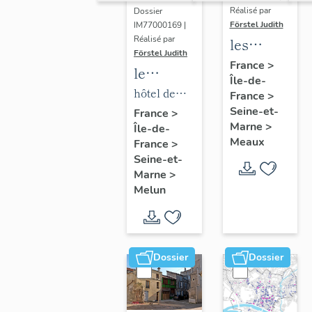
Réalisé par
Dossier
Förstel Judith
IM77000169 |
Réalisé par
les
Förstel Judith
maisons
France
>
le
Île-de-
et
mobilier
hôtel de
France
>
immeubles
de l'hôtel
Seine-et-
ville
France
>
de
Marne
>
Île-de-
de ville
Meaux
Meaux
France
>
Seine-et-
Marne
>
Melun
Dossier
Dossier