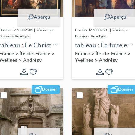
Aperçu
Aperçu
Dossier IM78002589 | Réalisé par
Dossier IM78002591 | Réalisé par
Bussière Roselyne
Bussière Roselyne
tableau : Le Christ et
tableau : La fuite en
la veuve de Naïm
Egypte
France
>
Île-de-France
>
France
>
Île-de-France
>
Yvelines
>
Andrésy
Yvelines
>
Andrésy
Dossier
Dossier