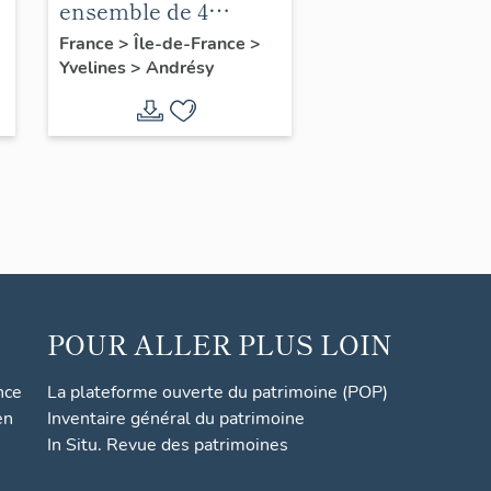
ensemble de 4
verrières abstraites
France
>
Île-de-France
>
Yvelines
>
Andrésy
POUR ALLER PLUS LOIN
nce
La plateforme ouverte du patrimoine (POP)
en
Inventaire général du patrimoine
In Situ. Revue des patrimoines