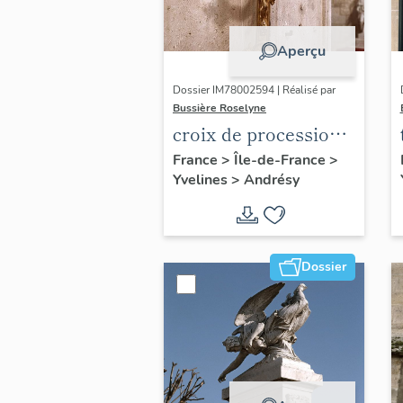
Aperçu
Dossier IM78002594 | Réalisé par
Bussière Roselyne
croix de procession
n°2
France
>
Île-de-France
>
Yvelines
>
Andrésy
Dossier