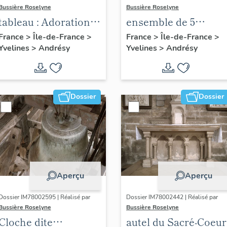
Bussière Roselyne
Bussière Roselyne
tableau : Adoration
ensemble de 5
des bergers
dessus-de-porte
France
>
Île-de-France
>
France
>
Île-de-France
>
Yvelines
>
Andrésy
Yvelines
>
Andrésy
Dossier
Dossier
Aperçu
Aperçu
Dossier IM78002595 | Réalisé par
Dossier IM78002442 | Réalisé par
Bussière Roselyne
Bussière Roselyne
Cloche dite
autel du Sacré-Coeur