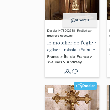
Aperçu
Dossier IM78002588 | Réalisé par
Bussière Roselyne
le mobilier de l'église
Saint-Germain-de-
église paroissiale Saint-
Paris (liste
Germain
France
>
Île-de-France
>
Yvelines
>
Andrésy
supplémentaire)
Dossier