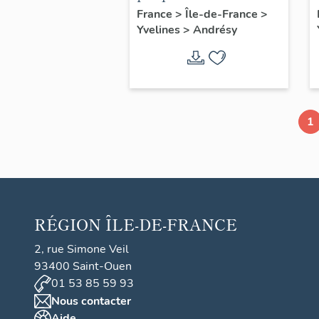
commémorative des
France
>
Île-de-France
>
Yvelines
>
Andrésy
instituteurs de Seine
et Oise
1
RÉGION
ÎLE-DE-FRANCE
2, rue Simone Veil
93400 Saint-Ouen
01 53 85 59 93
Nous contacter
Aide