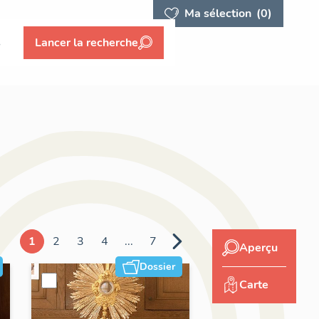
Ma sélection
(0)
s
Lancer la recherche
1
2
3
4
...
7
Aperçu
Dossier
Carte