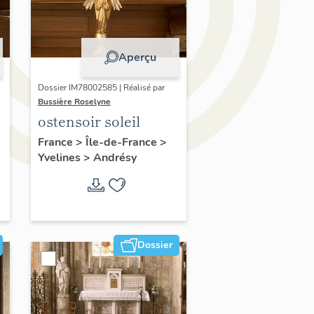
Aperçu
Dossier IM78002585 | Réalisé par
Bussière Roselyne
ostensoir soleil
France
>
Île-de-France
>
Yvelines
>
Andrésy
Dossier