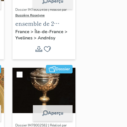
Aperçu
Dossier IM78002458 | Réalisé par
Bussière Roselyne
ensemble de 2
statues de lion
France
>
Île-de-France
>
Yvelines
>
Andrésy
Dossier
Aperçu
Dossier IM78002582 | Réalisé par