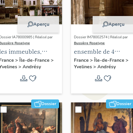
Aperçu
Aperçu
Dossier IA78000985 | Réalisé par
Dossier IM78002574 | Réalisé par
Bussière Roselyne
Bussière Roselyne
les immeubles,
ensemble de 4
maisons et fermes
chandeliers
France
>
Île-de-France
>
France
>
Île-de-France
>
Yvelines
>
Andrésy
Yvelines
>
Andrésy
du canton d'Andrésy
Dossier
Dossier