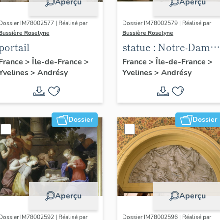
Aperçu
Aperçu
Dossier IM78002577 | Réalisé par
Dossier IM78002579 | Réalisé par
Bussière Roselyne
Bussière Roselyne
portail
statue : Notre-Dame
des Victoires
France
>
Île-de-France
>
France
>
Île-de-France
>
Yvelines
>
Andrésy
Yvelines
>
Andrésy
Dossier
Dossier
Aperçu
Aperçu
Dossier IM78002592 | Réalisé par
Dossier IM78002596 | Réalisé par