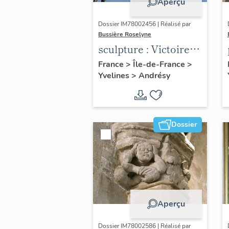
Aperçu
Dossier IM78002456 | Réalisé par
Bussière Roselyne
sculpture : Victoire
jouant de la
France
>
Île-de-France
>
Yvelines
>
Andrésy
trompette
Dossier
Aperçu
Dossier IM78002586 | Réalisé par