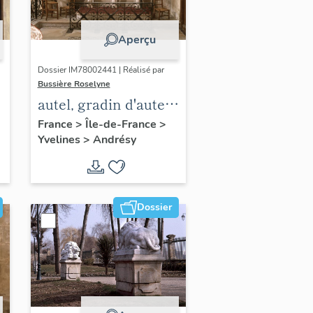
Aperçu
Dossier IM78002441 | Réalisé par
Bussière Roselyne
autel, gradin d'autel,
tabernacle de saint
France
>
Île-de-France
>
Yvelines
>
Andrésy
Vincent
Dossier