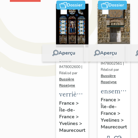
Dossier
Dossier
Aperçu
Aperçu
Dossier
Dossier
IM78002561 |
IM78002600 |
Réalisé par
Réalisé par
Bussière
Bussière
Roselyne
Roselyne
ensemble
verrières
de 2
France
>
(7)
France
>
Île-de-
plaques
Île-de-
France
>
commémorat
France
>
Yvelines
>
Yvelines
>
des
Maurecourt
Maurecourt
instituteurs