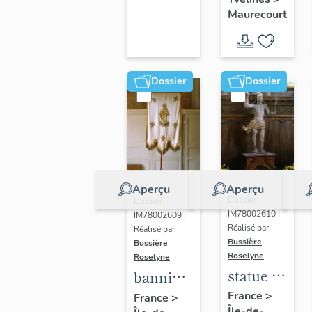
d'Arc
Maurecourt
Dossier
Dossier
Aperçu
Aperçu
Dossier
Dossier
IM78002610 |
IM78002609 |
Réalisé par
Réalisé par
Bussière
Bussière
Roselyne
Roselyne
statue :
bannière
Christ
de
France
>
France
>
Île-de-