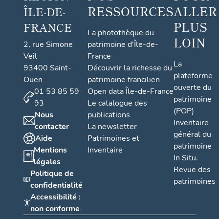
RESSOURCES
ALLER
ÎLE-DE-
PLUS
FRANCE
La photothèque du
LOIN
2, rue Simone
patrimoine d'Île-de-
Veil
France
La
93400 Saint-
Découvrir la richesse du
plateforme
Ouen
patrimoine francilien
ouverte du
01 53 85 59
Open data Île-de-France
patrimoine
93
Le catalogue des
(POP)
Nous
publications
Inventaire
contacter
La newsletter
général du
Aide
Patrimoines et
patrimoine
Mentions
Inventaire
In Situ.
légales
Revue des
Politique de
patrimoines
confidentialité
Accessibilité :
non conforme