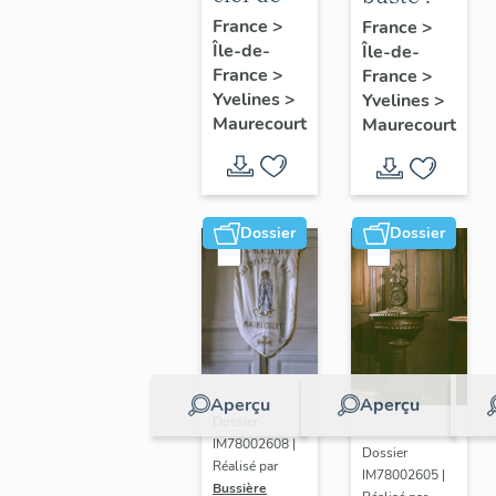
voûte
Marianne
France
>
France
>
Île-de-
pendante
Île-de-
France
>
France
>
: Vierge
Yvelines
>
Yvelines
>
à
Maurecourt
Maurecourt
l'Enfant
Dossier
Dossier
Aperçu
Aperçu
Dossier
IM78002608 |
Dossier
Réalisé par
IM78002605 |
Bussière