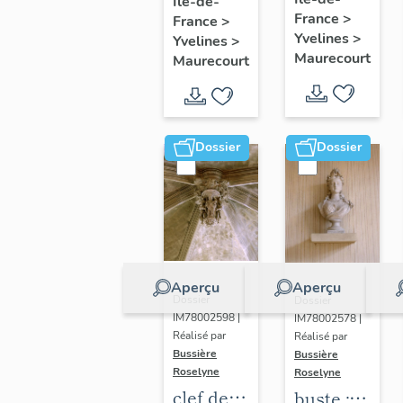
glorieux
Île-de-
procession
France
>
France
>
:
Yvelines
>
Yvelines
>
Immaculée
Maurecourt
Maurecourt
Conception
Dossier
Dossier
Aperçu
Aperçu
Dossier
Dossier
IM78002598 |
IM78002578 |
Réalisé par
Réalisé par
Bussière
Bussière
Roselyne
Roselyne
clef de
buste :