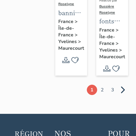
Réalisé par
Roselyne
Bussière
bannière
Roselyne
fonts
de
France
>
Île-de-
baptismaux
procession
France
>
France
>
Île-de-
n°1
de la
Yvelines
>
France
>
congrégation
Maurecourt
Yvelines
>
des
Maurecourt
Enfants
de Marie
1
2
3
NOS
POUR
RÉGION