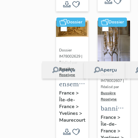
de Seine
et Oise
Dossier
Dossier
Dossier
IM78002629 |
Réalisé par
Bussière
Aperçu
Aperçu
Dossier
Roselyne
IM78002607 |
ensemble
Réalisé par
de 2
France
>
Bussière
Île-de-
reliefs
Roselyne
France
>
bannière
Yvelines
>
de
France
>
Maurecourt
Île-de-
procession
France
>
: Jeanne
Yvelines
>