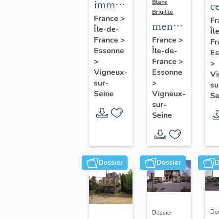
immeuble
Blanc
c
Brigitte
centre
c
France
>
Fr
menhir
Île-de-
d'action
Îl
de
dit la
France
>
France
>
Fr
sociale
C
Essonne
Île-de-
Pierre-
Es
B
>
France
>
>
à-
Vigneux-
Essonne
Vi
Mousseau
sur-
>
su
Seine
Vigneux-
Se
sur-
Seine
Dossier
Dossier
D
Dos
Dossier