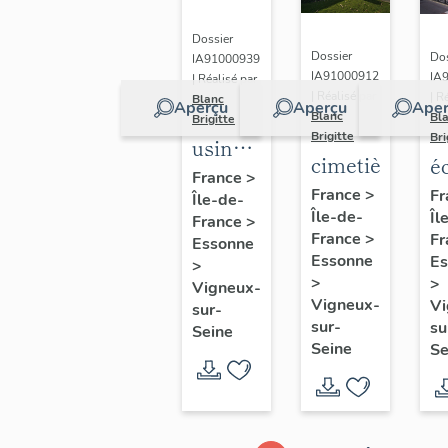
à
Mousseau
Dossier
Dossier
Dos
IA91000939
IA91000912
IA
| Réalisé par
| Réalisé par
| R
Blanc
Aperçu
Aperçu
Aper
Blanc
Bl
Brigitte
Brigitte
Bri
usine
cimetière
é
de
France
>
p
France
>
Fr
Île-de-
construction
Île-de-
Îl
L
France
>
navale
France
>
Fr
Essonne
R
de la
Essonne
Es
>
>
>
Compagnie
Vigneux-
Vigneux-
Vi
sur-
des
sur-
su
Seine
Sablières
Seine
Se
de la
Seine,
actuellement