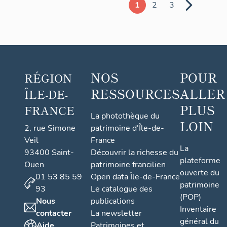
usine
1
2
3
de
transformation
de
vieux
papiers
NOS
POUR
RÉGION
RESSOURCES
ALLER
ÎLE-DE-
PLUS
FRANCE
La photothèque du
LOIN
2, rue Simone
patrimoine d'Île-de-
Veil
France
La
93400 Saint-
Découvrir la richesse du
plateforme
Ouen
patrimoine francilien
ouverte du
01 53 85 59
Open data Île-de-France
patrimoine
93
Le catalogue des
(POP)
Nous
publications
Inventaire
contacter
La newsletter
général du
Aide
Patrimoines et