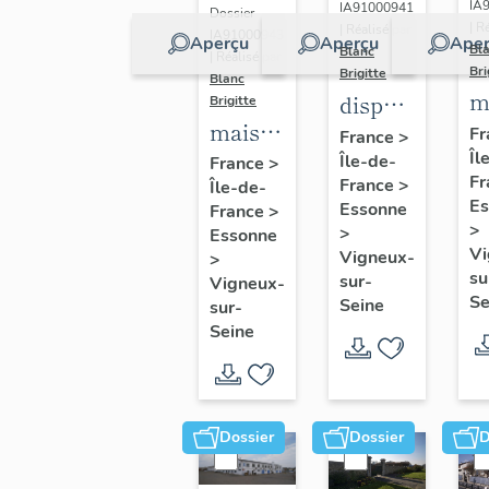
IA
IA91000941
Dossier
| R
| Réalisé par
IA91000943
Aperçu
Aperçu
Aper
Bl
Blanc
| Réalisé par
Bri
Brigitte
Blanc
m
dispensaire
Brigitte
maison
é
Jeanne
Fr
France
>
de
Îl
Île-de-
d'Arc
France
>
Fr
France
>
Île-de-
notable
Es
Essonne
France
>
dite
>
>
Essonne
maison
Vi
Vigneux-
>
su
Piketty
sur-
Vigneux-
Se
Seine
sur-
ou
Seine
château
des
Sablières,
la
Dossier
Dossier
D
Pierre