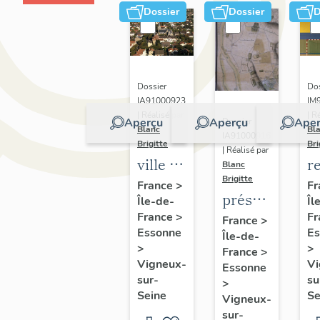
Dossier
Dossier
D
Dos
Dossier
IM
IA91000923
| R
| Réalisé par
Aperçu
Aperçu
Aper
Dossier
Bl
Blanc
IA91000916
Bri
Brigitte
| Réalisé par
r
ville de
Blanc
Brigitte
m
Vigneux-
Fr
France
>
présentation
Îl
Île-de-
L
sur-
de
Fr
France
>
France
>
c
Seine
Es
Essonne
Île-de-
l'étude
à
>
>
France
>
du
Vi
Vigneux-
Essonne
patrimoine
su
sur-
>
Se
Seine
de
Vigneux-
sur-
Vigneux-