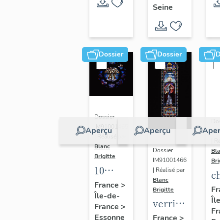
Seine
sur-
Seine
Dossier
Dossier
D
Dossier
Dos
IM91001465
Aperçu
Aperçu
Aper
IA
| Réalisé par
| R
Blanc
Dossier
Bl
Brigitte
IM91001466
Bri
10
| Réalisé par
c
Blanc
verrières
France
>
N
Fr
Brigitte
Île-de-
figurées
Îl
D
verrière
France
>
: Vie
Fr
d
axiale :
Essonne
France
>