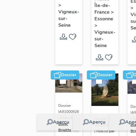
Es
du
S
>
Île-de-
Saint
>
Christ,
Vigneux-
France
>
Pierre
Vi
sur-
Essonne
Vie de
su
Seine
>
la
Se
Vigneux-
Vierge
sur-
Seine
Dossier
Dossier
D
Dossier
Dos
IA91000926
IA
| Réalisé par
| R
Dossier
Aperçu
Aperçu
Aper
Blanc
Bl
IA91000933
Brigitte
Bri
| Réalisé par