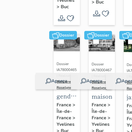
(n°1)
Yvelines
>
Buc
(n°2)
>
Buc
Dossier
Dossier
D
Dossier
Dossier
Dos
IA78000465
IA78000467
IA
| Réalisé par
| Réalisé par
| R
Aperçu
Aperçu
Aper
Bussière
Bussière
Bu
Roselyne
Roselyne
Ro
gendarmerie,
maison
j
actuellement
France
>
France
>
Fr
Île-de-
immeuble
Île-de-
Îl
France
>
France
>
Fr
Yvelines
Yvelines
Yv
>
Buc
>
Buc
>