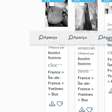
Dos
IM
| R
Aperçu
Aperçu
Aper
Dossier
Bu
IM78002362
Dossier
Ro
| Réalisé par
IM78002365
c
Bussière
| Réalisé par
s
Roselyne
Bussière
Fr
cloche
Roselyne
Îl
monument
Fr
dite
France
>
Yv
funéraire
Île-de-
Louise
France
>
>
France
>
Île-de-
de
Auguste
Yvelines
France
>
Jean
Adélaïde
>
Buc
Yvelines
Casale
>
Buc