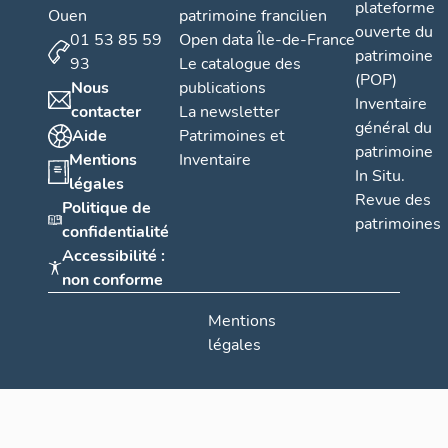
plateforme
Ouen
patrimoine francilien
ouverte du
01 53 85 59
Open data Île-de-France
patrimoine
93
Le catalogue des
(POP)
Nous
publications
Inventaire
contacter
La newsletter
général du
Aide
Patrimoines et
patrimoine
Mentions
Inventaire
In Situ.
légales
Revue des
Politique de
patrimoines
confidentialité
Accessibilité :
non conforme
Mentions
légales