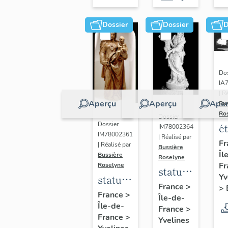
Dossier
Dossier
D
Dos
IA
| R
Aperçu
Aperçu
Aper
Bu
Ro
Dossier
Dossier
é
IM78002364
IM78002361
| Réalisé par
a
Fr
| Réalisé par
Bussière
Îl
di
Bussière
Roselyne
Fr
Roselyne
a
statue :
Yv
statue :
L
Vierge
France
>
>
Vierge
France
>
B
Île-de-
à
Île-de-
à
France
>
l'Enfant
France
>
Yvelines
l'Enfant