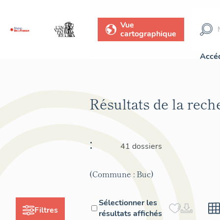
Vue
cartographique
Accéd
Résultats de la rec
:
41 dossiers
(Commune : Buc)
Sélectionner les
Filtres
résultats affichés