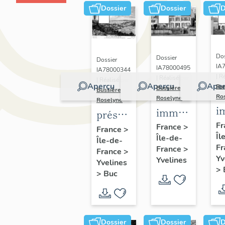
Dossier
Dossier
D
Dos
Dossier
Dossier
IA
IA78000495
IA78000344
| R
| Réalisé par
| Réalisé par
Aperçu
Aperçu
Aper
Bu
Bussière
Bussière
Ro
Roselyne
Roselyne
i
immeubles,
présentation
m
maisons,
Fr
de la
France
>
France
>
Îl
f
Île-de-
fermes
Île-de-
commune
Fr
France
>
France
>
de Buc
Yv
Yvelines
Yvelines
>
>
Buc
Dossier
Dossier
D