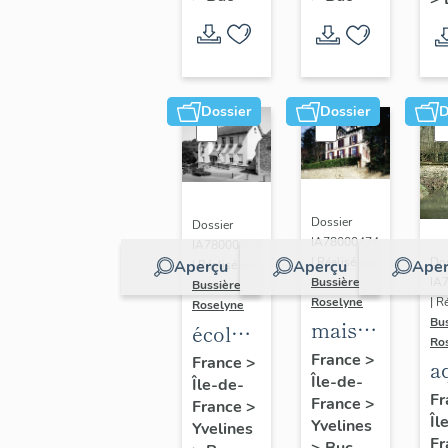
Dossier
Dossier
D
Dossier
Dossier
IA78000474
IA78000453
Dos
| Réalisé par
Aperçu
Aperçu
Aper
| Réalisé par
IA
Bussière
Bussière
| R
Roselyne
Roselyne
Bu
maison
école
Ro
dite
primaire
France
>
France
>
a
Île-de-
villa
Île-de-
de
di
Fr
France
>
France
>
Saint
filles,
Îl
A
Yvelines
Yvelines
Marie
actuellement
Fr