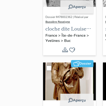
Aperçu
Dossier IM78002362 | Réalisé par
Bussière Roselyne
cloche dite Louise
Auguste Adélaïde
France
>
Île-de-France
>
Yvelines
>
Buc
Dossier
Aperçu