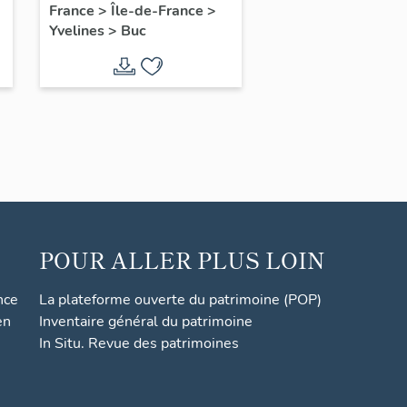
France
>
Île-de-France
>
Yvelines
>
Buc
POUR ALLER PLUS LOIN
nce
La plateforme ouverte du patrimoine (POP)
en
Inventaire général du patrimoine
In Situ. Revue des patrimoines