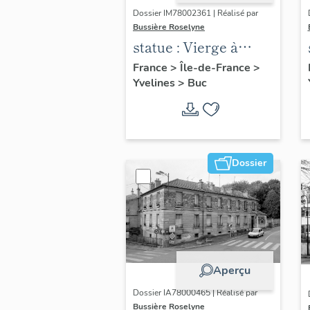
Dossier IM78002361 | Réalisé par
Bussière Roselyne
statue : Vierge à
l'Enfant (n°2)
France
>
Île-de-France
>
Yvelines
>
Buc
Dossier
Aperçu
Dossier IA78000465 | Réalisé par
Bussière Roselyne