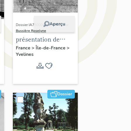
Aperçu
Dossier IA78000496 | Réalisé par
Bussière Roselyne
présentation de
,
l'étude du
France
>
Île-de-France
>
Yvelines
patrimoine de l'aire
d'étude Versailles
périphérie sud
Dossier