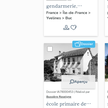
gendarmerie,
actuellement
France
>
Île-de-France
>
Yvelines
>
Buc
immeuble
Dossier
Aperçu
Dossier IA78000453 | Réalisé par
Bussière Roselyne
école primaire de