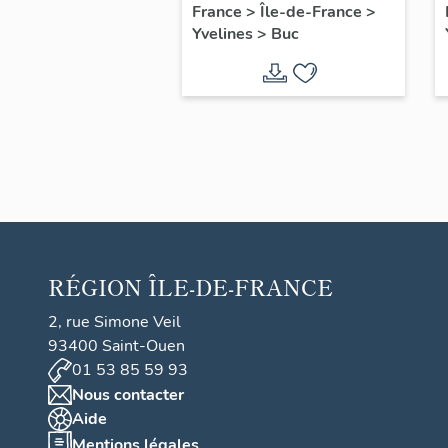
filles, actuellement
France
>
Île-de-France
>
Yvelines
>
Buc
annexe de la mairie
RÉGION
ÎLE-DE-FRANCE
2, rue Simone Veil
93400 Saint-Ouen
01 53 85 59 93
Nous contacter
Aide
Mentions légales