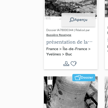
Aperçu
Dossier IA78000344 | Réalisé par
Bussière Roselyne
présentation de la
commune de Buc
France
>
Île-de-France
>
Yvelines
>
Buc
Dossier