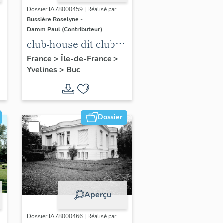
Dossier IA78000459 | Réalisé par
Bussière Roselyne
-
Damm Paul (Contributeur)
club-house dit club
Roland Garros
France
>
Île-de-France
>
Yvelines
>
Buc
Dossier
Aperçu
Dossier IA78000466 | Réalisé par