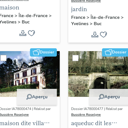
Bussière Roselyne
maison
jardin
France
>
Île-de-France
>
France
>
Île-de-France
>
Yvelines
>
Buc
Yvelines
>
Buc
Dossier
Dossier
Aperçu
Aperçu
Dossier IA78000474 | Réalisé par
Dossier IA78000477 | Réalisé par
Bussière Roselyne
Bussière Roselyne
maison dite villa
aqueduc dit les