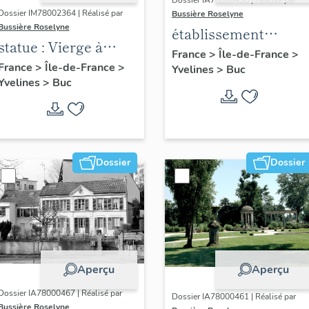
Dossier IA78000458 | Réalisé par
Dossier IM78002364 | Réalisé par
Bussière Roselyne
Bussière Roselyne
établissement
statue : Vierge à
aéronautique dit
France
>
Île-de-France
>
l'Enfant (n°1)
France
>
Île-de-France
>
Yvelines
>
Buc
aéroparc Louis-
Yvelines
>
Buc
Blériot
Dossier
Dossier
Aperçu
Aperçu
Dossier IA78000467 | Réalisé par
Dossier IA78000461 | Réalisé par
Bussière Roselyne