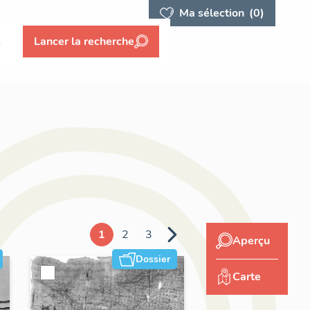
Ma sélection
(0)
s
Lancer la recherche
1
2
3
Aperçu
Dossier
Carte