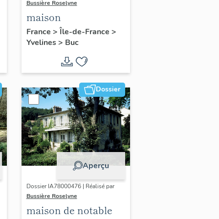
Bussière Roselyne
maison
France
>
Île-de-France
>
Yvelines
>
Buc
Dossier
Aperçu
Dossier IA78000476 | Réalisé par
Bussière Roselyne
maison de notable