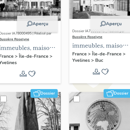
Aperçu
Aperçu
Dossier IA78000345 | Réalisé par
Dossier IA78000495 | Réalisé par
Bussière Roselyne
Bussière Roselyne
immeubles, maisons
immeubles, maisons,
fermes
France
>
Île-de-France
>
fermes
France
>
Île-de-France
>
Yvelines
>
Buc
Yvelines
Dossier
Dossier