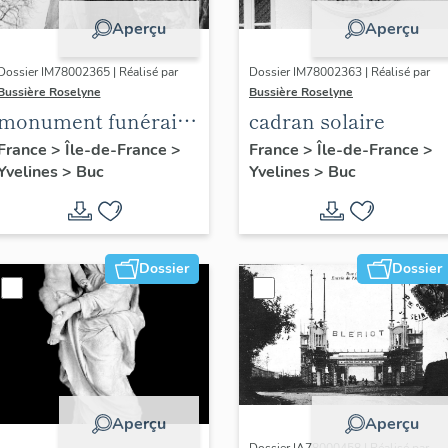
Aperçu
Aperçu
Dossier IM78002365 | Réalisé par
Dossier IM78002363 | Réalisé par
Bussière Roselyne
Bussière Roselyne
monument funéraire
cadran solaire
de Jean Casale
France
>
Île-de-France
>
France
>
Île-de-France
>
Yvelines
>
Buc
Yvelines
>
Buc
Dossier
Dossier
Aperçu
Aperçu