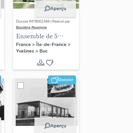
Aperçu
Dossier IM78002366 | Réalisé par
Bussière Roselyne
Ensemble de 5
statues
France
>
Île-de-France
>
Yvelines
>
Buc
Dossier
Aperçu