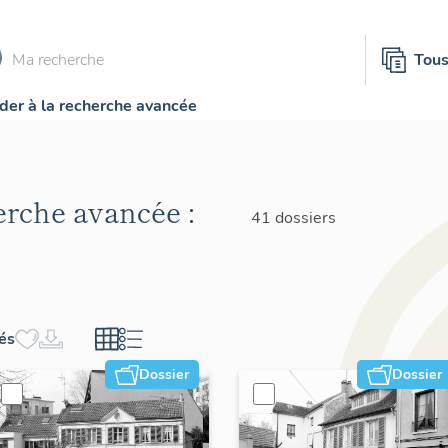
Tou
der à la recherche avancée
herche avancée :
41 dossiers
hés
Dossier
Dossier