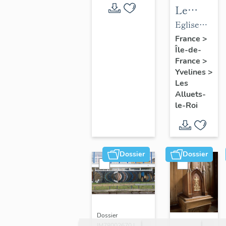
Le
mobilier
Eglise
de
paroissiale
France
>
Île-de-
l'église
Saint-
France
>
paroissial
Nicolas
Yvelines
>
Saint-
Les
Nicolas
Alluets-
le-Roi
Dossier
Dossier
Dossier
IM78002670 |