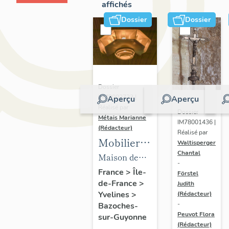
affichés
Dossier
Dossier
Dossier
IM78002723 |
Aperçu
Aperçu
Réalisé par
Dossier
Métais Marianne
IM78001436 |
(Rédacteur)
Réalisé par
Mobilier
Waltisperger
Chantal
de la
Maison de
-
maison
villégiature
France
>
Île-
Förstel
de-France
>
Louis
Judith
dite maison
Yvelines
>
(Rédacteur)
Carré
Louis Carré
-
Bazoches-
Peuvot Flora
sur-Guyonne
(Rédacteur)