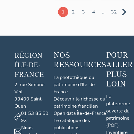
1
2
3
4
...
32
NOS
POUR
RÉGION
RESSOURCES
ALLER
ÎLE-DE-
PLUS
FRANCE
La photothèque du
LOIN
2, rue Simone
patrimoine d'Île-de-
Veil
France
La
93400 Saint-
Découvrir la richesse du
plateforme
Ouen
patrimoine francilien
ouverte du
01 53 85 59
Open data Île-de-France
patrimoine
93
Le catalogue des
(POP)
Nous
publications
Inventaire