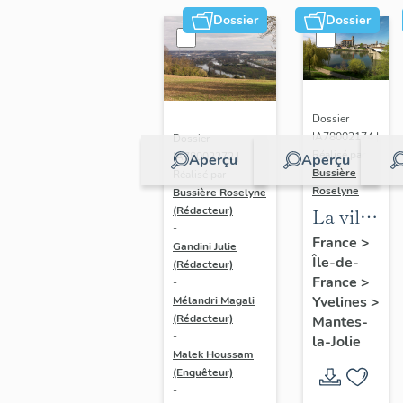
Dossier
Dossier
Dossier
IA78002174 |
Dossier
Réalisé par
IA78002272 |
Aperçu
Aperçu
Bussière
Réalisé par
Roselyne
Bussière Roselyne
La ville
(Rédacteur)
-
de
France
>
Gandini Julie
Île-de-
Mantes-
(Rédacteur)
France
>
-
la-Jolie
Yvelines
>
Mélandri Magali
(Rédacteur)
Mantes-
-
la-Jolie
Malek Houssam
(Enquêteur)
-