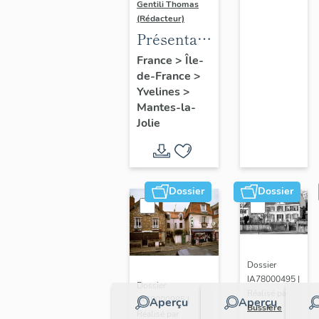
Gentili Thomas
(Rédacteur)
Présentation
de l'étude
France
>
Île-
de-France
>
Yvelines
>
Mantes-la-
Jolie
Dossier
Dossier
Dossier
IA78000495 |
Dossier
Réalisé par
IA78000985 |
Aperçu
Aperçu
Bussière
Réalisé par