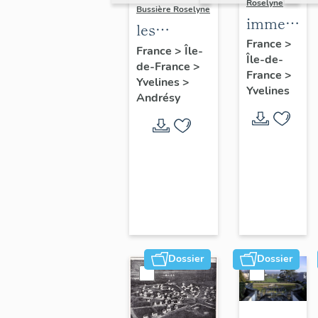
Roselyne
Bussière Roselyne
immeubles
les
maisons,
France
>
immeubles,
France
>
Île-
Île-de-
fermes
de-France
>
maisons et
France
>
Yvelines
>
fermes du
Yvelines
Andrésy
canton
d'Andrésy
Dossier
Dossier