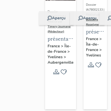
Dossier
IA78002133 |
Dossier
Réalisé par
IA78002210 |
Aperçu
Aperçu
Bussière
Réalisé par
Roselyne
Timery Joumana
présentat
(Rédacteur)
du
présentation
France
>
Île-de-
diagnostic
de l'étude
France
>
Île-
France
>
patrimonia
de-France
>
d'Elisabethville
Yvelines
Yvelines
>
urbain
Aubergenville
et
paysager
de
Seine-
Aval