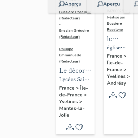
Aperçu
Aperçu
Dossier
Réalisé par
IM78002588 |
Bussière Roselyne
Réalisé par
(Rédacteur)
Bussière
-
Roselyne
Enezian Grégoire
le
(Rédacteur)
-
mobilier
église
Philippe
de
paroissiale
Emmanuelle
France
>
(Rédacteur)
Île-de-
l'église
Saint-
Le décor
France
>
Saint-
Germain
Yvelines
>
des lycées
Lycées Saint-
Germain-
Andrésy
de Mantes
Exupéry et
France
>
Île-
de-
de-France
>
Jean Rostand
Paris
Yvelines
>
(liste
Mantes-la-
supplémen
Jolie