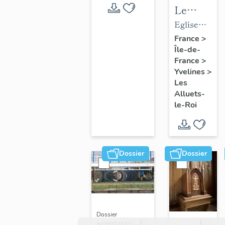
Le
mobilier
Eglise
de
paroissiale
France
>
Île-de-
l'église
Saint-
France
>
paroissial
Nicolas
Yvelines
>
Saint-
Les
Nicolas
Alluets-
le-Roi
Dossier
Dossier
Dossier
IM78002670 |