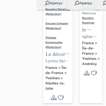
Aperçu
Aperçu
Dossier
Réalisé par
IM78002588 |
Bussière Roselyne
Réalisé par
(Rédacteur)
Bussière
-
Roselyne
Enezian Grégoire
le
(Rédacteur)
-
mobilier
église
Philippe
de
paroissiale
Emmanuelle
France
>
(Rédacteur)
Île-de-
l'église
Saint-
Le décor
France
>
Saint-
Germain
Yvelines
>
des lycées
Lycées Saint-
Germain-
Andrésy
de Mantes
Exupéry et
France
>
Île-
de-
de-France
>
Jean Rostand
Paris
Yvelines
>
(liste
Mantes-la-
supplémen
Jolie