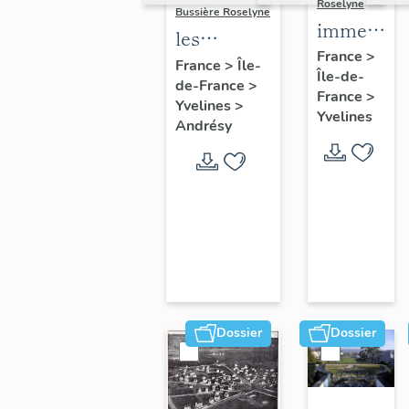
Roselyne
Bussière Roselyne
immeubles
les
maisons,
France
>
immeubles,
France
>
Île-
Île-de-
fermes
de-France
>
maisons et
France
>
Yvelines
>
fermes du
Yvelines
Andrésy
canton
d'Andrésy
Dossier
Dossier