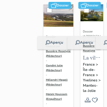
Dossier
Dossier
Dossier
IA78002174 |
Dossier
Réalisé par
IA78002272 |
Aperçu
Aperçu
Bussière
Réalisé par
Roselyne
Bussière Roselyne
La ville
(Rédacteur)
-
de
France
>
Gandini Julie
Île-de-
Mantes-
(Rédacteur)
France
>
-
la-Jolie
Yvelines
>
Mélandri Magali
(Rédacteur)
Mantes-
-
la-Jolie
Malek Houssam
(Enquêteur)
-