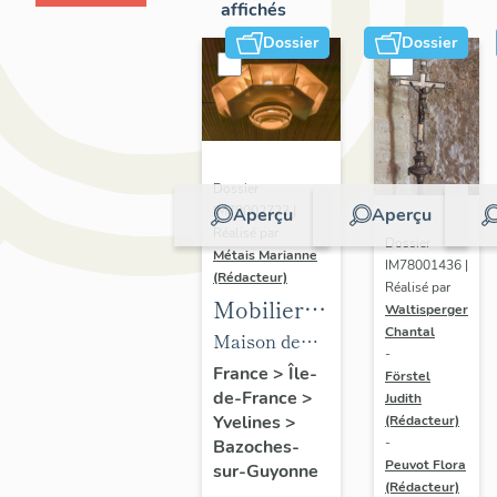
affichés
Dossier
Dossier
Dossier
IM78002723 |
Aperçu
Aperçu
Réalisé par
Dossier
Métais Marianne
IM78001436 |
(Rédacteur)
Réalisé par
Mobilier
Waltisperger
Chantal
de la
Maison de
-
maison
villégiature
France
>
Île-
Förstel
de-France
>
Louis
Judith
dite maison
Yvelines
>
(Rédacteur)
Carré
Louis Carré
-
Bazoches-
Peuvot Flora
sur-Guyonne
(Rédacteur)