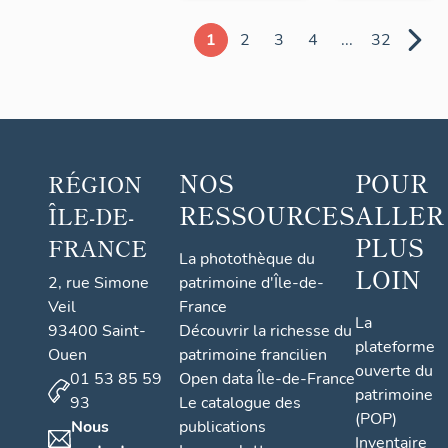
1
2
3
4
...
32
NOS
POUR
RÉGION
RESSOURCES
ALLER
ÎLE-DE-
PLUS
FRANCE
La photothèque du
LOIN
2, rue Simone
patrimoine d'Île-de-
Veil
France
La
93400 Saint-
Découvrir la richesse du
plateforme
Ouen
patrimoine francilien
ouverte du
01 53 85 59
Open data Île-de-France
patrimoine
93
Le catalogue des
(POP)
Nous
publications
Inventaire