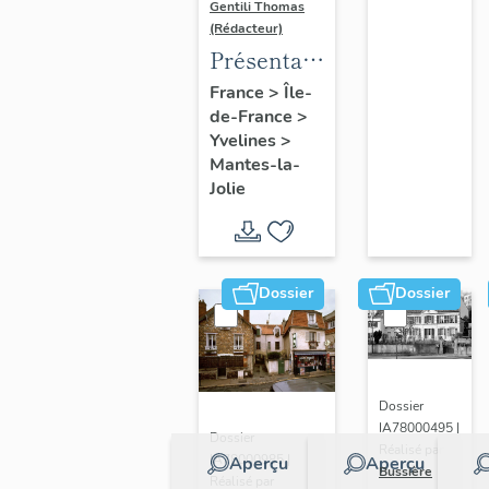
Gentili Thomas
(Rédacteur)
Présentation
de l'étude
France
>
Île-
de-France
>
Yvelines
>
Mantes-la-
Jolie
Dossier
Dossier
Dossier
IA78000495 |
Dossier
Réalisé par
IA78000985 |
Aperçu
Aperçu
Bussière
Réalisé par