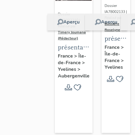
Dossier
IA78002133 |
Dossier
Réalisé par
IA78002210 |
Aperçu
Aperçu
Bussière
Réalisé par
Roselyne
Timery Joumana
présentat
(Rédacteur)
du
présentation
France
>
Île-de-
diagnostic
de l'étude
France
>
Île-
France
>
patrimonia
de-France
>
d'Elisabethville
Yvelines
Yvelines
>
urbain
Aubergenville
et
paysager
de
Seine-
Aval