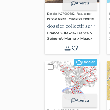
Aperçu
Dossier IA77000682 | Réalisé par
Förstel Judith
-
Malherbe Virginie
dossier collectif sur
les cours communes
France
>
Île-de-France
>
Seine-et-Marne
>
Meaux
du Faubourg Saint-
Nicolas
Dossier
Aperçu