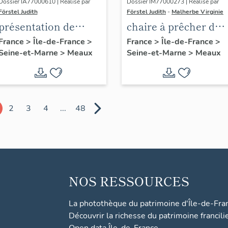
Dossier IA77000610 | Réalisé par
Dossier IM77000273 | Réalisé par
Förstel Judith
Förstel Judith
-
Malherbe Virginie
présentation de
chaire à prêcher des
l'étude du
Trinitaires
France
>
Île-de-France
>
France
>
Île-de-France
>
Seine-et-Marne
>
Meaux
Seine-et-Marne
>
Meaux
patrimoine de
Meaux
2
3
4
...
48
NOS RESSOURCES
La photothèque du patrimoine d'Île-de-Fra
Découvrir la richesse du patrimoine francili