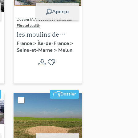
Aperçu
Dossier IA77000600 | Réalisé par
Förstel Judith
les moulins de
Melun
France
>
Île-de-France
>
Seine-et-Marne
>
Melun
Dossier