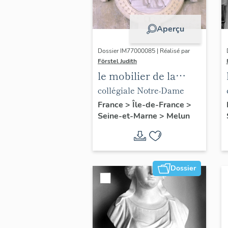
Aperçu
Dossier IM77000085 | Réalisé par
Förstel Judith
le mobilier de la
collégiale Notre-
collégiale Notre-Dame
Dame
France
>
Île-de-France
>
Seine-et-Marne
>
Melun
Dossier