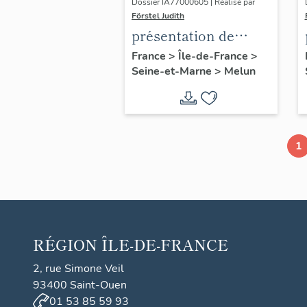
Dossier IA77000605 | Réalisé par
Förstel Judith
présentation de
l'étude du
France
>
Île-de-France
>
Seine-et-Marne
>
Melun
patrimoine de Melun
1
RÉGION
ÎLE-DE-FRANCE
2, rue Simone Veil
93400 Saint-Ouen
01 53 85 59 93