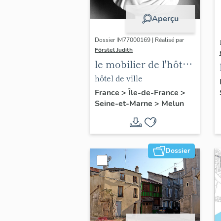
Aperçu
Dossier IM77000169 | Réalisé par
Förstel Judith
le mobilier de l'hôtel
de ville
hôtel de ville
France
>
Île-de-France
>
Seine-et-Marne
>
Melun
Dossier