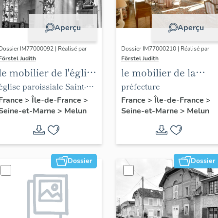
Aperçu
Aperçu
Dossier IM77000092 | Réalisé par
Dossier IM77000210 | Réalisé par
Förstel Judith
Förstel Judith
le mobilier de l'église
le mobilier de la
Saint-Aspais
préfecture de Seine-
église paroissiale Saint-
préfecture
et-Marne
Aspais
France
>
Île-de-France
>
France
>
Île-de-France
>
Seine-et-Marne
>
Melun
Seine-et-Marne
>
Melun
Dossier
Dossier