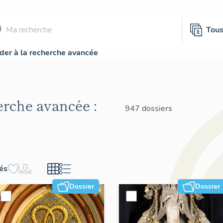
Tou
der à la recherche avancée
herche avancée :
947 dossiers
hés
Dossier
Dossier