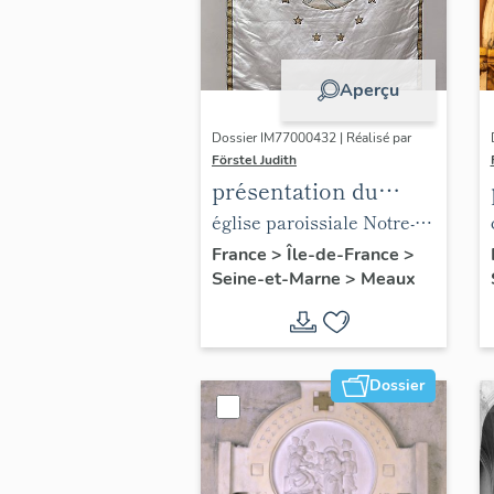
Aperçu
Dossier IM77000432 | Réalisé par
Förstel Judith
présentation du
mobilier de l'église
église paroissiale Notre-
paroissiale Notre-
Dame du Marché
France
>
Île-de-France
>
Seine-et-Marne
>
Meaux
Dame du Marché
Dossier