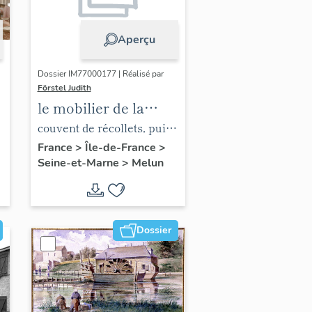
Aperçu
Dossier IM77000177 | Réalisé par
Förstel Judith
le mobilier de la
chapelle de l'hôpital
couvent de récollets, puis
hôpital
France
>
Île-de-France
>
Seine-et-Marne
>
Melun
Dossier