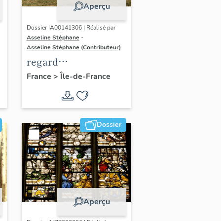
Aperçu
Dossier IA00141306 | Réalisé par
Asseline Stéphane
-
Asseline Stéphane (Contributeur)
regard
photographique sur
France
>
Île-de-France
les paysages de la
Plaine de France.
Dossier
Aperçu