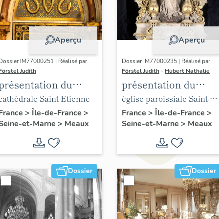
Aperçu
Aperçu
Dossier IM77000251 | Réalisé par
Dossier IM77000235 | Réalisé par
Förstel Judith
Förstel Judith
-
Hubert Nathalie
présentation du
présentation du
mobilier de la
mobilier de l'église
cathédrale Saint-Etienne
église paroissiale Saint-
cathédrale de Meaux
Saint-Nicolas de
Nicolas de Meaux
France
>
Île-de-France
>
France
>
Île-de-France
>
Seine-et-Marne
>
Meaux
Seine-et-Marne
>
Meaux
Meaux
Dossier
Dossier