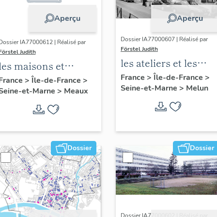
Aperçu
Aperçu
Dossier IA77000607 | Réalisé par
Dossier IA77000612 | Réalisé par
Förstel Judith
Förstel Judith
les ateliers et les
les maisons et
usines de Melun
France
>
Île-de-France
>
immeubles de
France
>
Île-de-France
>
Seine-et-Marne
>
Melun
Seine-et-Marne
>
Meaux
Meaux
Dossier
Dossier
Dossier IA77000602 | Réalisé par