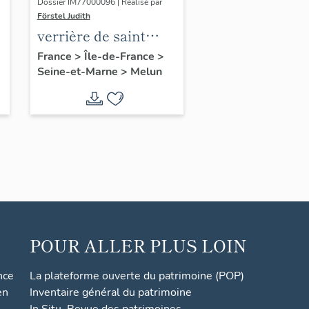
Dossier IM77000096 | Réalisé par
Förstel Judith
verrière de saint
François
France
>
Île-de-France
>
Seine-et-Marne
>
Melun
POUR ALLER PLUS LOIN
nce
La plateforme ouverte du patrimoine (POP)
en
Inventaire général du patrimoine