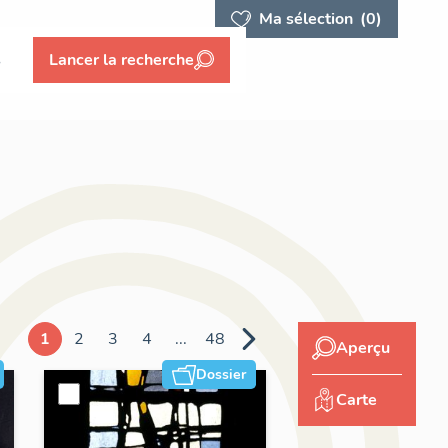
Ma sélection
(0)
s
Lancer la recherche
1
2
3
4
...
48
Aperçu
Dossier
Carte