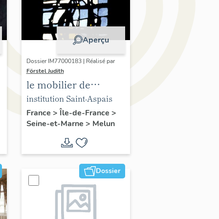
Aperçu
Dossier IM77000183 | Réalisé par
Förstel Judith
le mobilier de
l'Institution Saint-
institution Saint-Aspais
Aspais
France
>
Île-de-France
>
Seine-et-Marne
>
Melun
Dossier