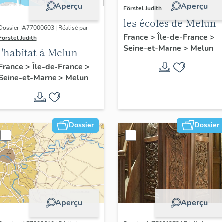
Aperçu
Aperçu
Förstel Judith
les écoles de Melun
Dossier IA77000603 | Réalisé par
France
>
Île-de-France
>
Förstel Judith
Seine-et-Marne
>
Melun
l'habitat à Melun
France
>
Île-de-France
>
Seine-et-Marne
>
Melun
Dossier
Dossier
Aperçu
Aperçu