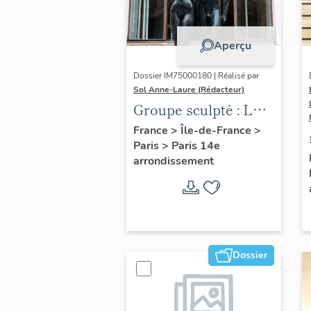
Aperçu
Dossier IM75000180 | Réalisé par
Sol Anne-Laure (Rédacteur)
Groupe sculpté : Les
Adolescents
France
>
Île-de-France
>
Paris
>
Paris 14e
arrondissement
Dossier