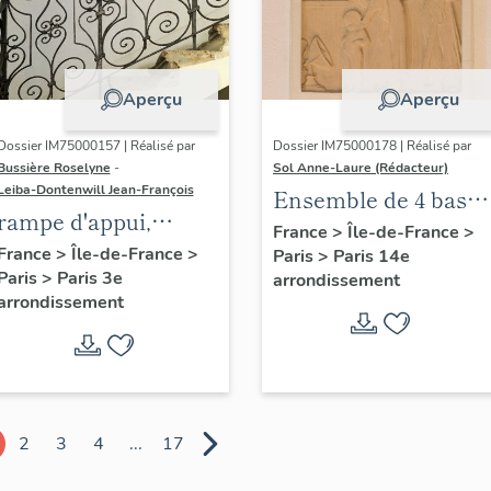
Aperçu
Aperçu
Dossier IM75000157 | Réalisé par
Dossier IM75000178 | Réalisé par
Bussière Roselyne
-
Sol Anne-Laure (Rédacteur)
Leiba-Dontenwill Jean-François
Ensemble de 4 bas
rampe d'appui,
reliefs : Les saisons
France
>
Île-de-France
>
escalier de la maison
France
>
Île-de-France
>
Paris
>
Paris 14e
Paris
>
Paris 3e
à porte cochère dite
arrondissement
arrondissement
hôtel de Bence (non
étudié)
2
3
4
...
17