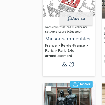
Aperçu
Dossier IA75000261 | Réalisé par
Sol Anne-Laure (Rédacteur)
Maisons-immeubles
France
>
Île-de-France
>
Paris
>
Paris 14e
arrondissement
Dossier