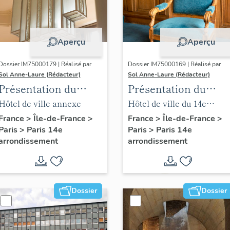
Aperçu
Aperçu
Dossier IM75000179 | Réalisé par
Dossier IM75000169 | Réalisé par
Sol Anne-Laure (Rédacteur)
Sol Anne-Laure (Rédacteur)
Présentation du
Présentation du
mobilier de la mairie
mobilier de la salle
Hôtel de ville annexe
Hôtel de ville du 14e
annexe
des mariages
arrondissement
France
>
Île-de-France
>
France
>
Île-de-France
>
Paris
>
Paris 14e
Paris
>
Paris 14e
arrondissement
arrondissement
Dossier
Dossier