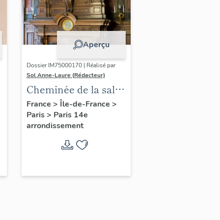
Aperçu
Dossier IM75000170 | Réalisé par
Sol Anne-Laure (Rédacteur)
Cheminée de la salle
des mariages
France
>
Île-de-France
>
Paris
>
Paris 14e
arrondissement