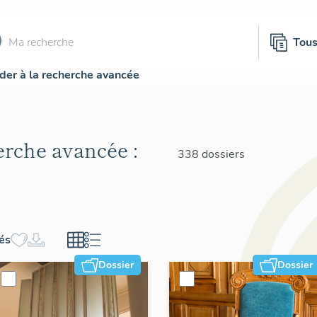
Tou
der à la recherche avancée
herche avancée :
338 dossiers
hés
Dossier
Dossier