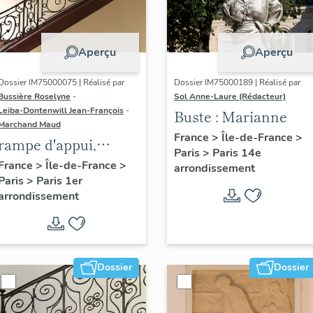
Aperçu
Aperçu
Dossier IM75000075 | Réalisé par
Dossier IM75000189 | Réalisé par
Bussière Roselyne
-
Sol Anne-Laure (Rédacteur)
Leiba-Dontenwill Jean-François
-
Buste : Marianne
Marchand Maud
France
>
Île-de-France
>
rampe d'appui,
Paris
>
Paris 14e
escalier de la maison
France
>
Île-de-France
>
arrondissement
Paris
>
Paris 1er
à porte cochère (non
arrondissement
étudié)
Dossier
Dossier