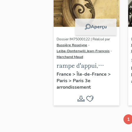
Aperçu
Dossier IM75000122 | Réalisé par
Bussière Roselyne
-
Leiba-Dontenwill Jean-François
-
Marchand Maud
rampe d'appui,
escalier de la maison
France
>
Île-de-France
>
Paris
>
Paris 3e
à porte cochère (non
arrondissement
étudié)
1