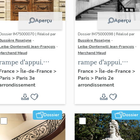
Aperçu
Aperçu
Dossier IM75000070 | Réalisé par
Dossier IM75000098 | Réalisé par
Bussière Roselyne
-
Bussière Roselyne
-
Leiba-Dontenwill Jean-François
-
Leiba-Dontenwill Jean-François
-
Marchand Maud
Marchand Maud
rampe d'appui,
rampe d'appui,
escalier de l' hôtel de
escalier de la maiso
France
>
Île-de-France
>
France
>
Île-de-France
>
Paris
>
Paris 3e
Paris
>
Paris 2e
Sandreville (non
à porte cochère (non
arrondissement
arrondissement
étudié)
étudié)
Dossier
Dossier