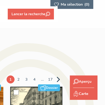
Ma sélection
(0)
s
Lancer la recherche
1
2
3
4
...
17
Aperçu
Dossier
Carte