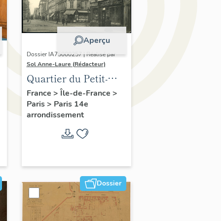
Aperçu
Dossier IA75000257 | Réalisé par
Sol Anne-Laure (Rédacteur)
Quartier du Petit-
Montrouge
France
>
Île-de-France
>
Paris
>
Paris 14e
arrondissement
Dossier