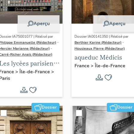
Aperçu
Aperçu
Dossier IA75001077 | Réalisé par
Dossier IA00141350 | Réalisé par
Philippe Emmanuelle (Rédacteur)
-
Berthier Karine (Rédacteur)
-
Mercier Marianne (Rédacteur)
-
Housieaux Pierre (Rédacteur)
Carré-Richer Anaïs (Rédacteur)
aqueduc Médicis
Les lycées parisiens
France
>
Île-de-France
de Jean-Claude
France
>
Île-de-France
>
Paris
Dondel et Roger
Dhuit
Dossier
Dossier