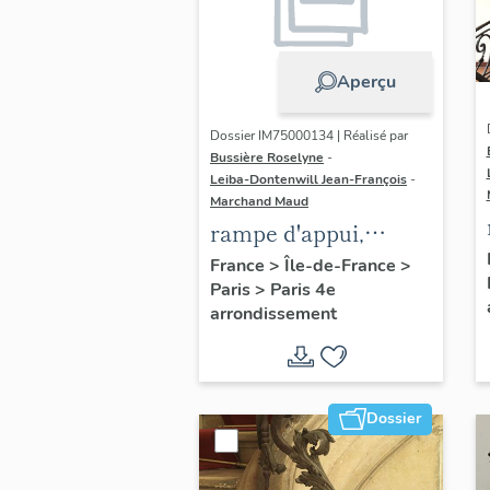
Aperçu
Dossier IM75000134 | Réalisé par
Bussière Roselyne
-
Leiba-Dontenwill Jean-François
-
Marchand Maud
rampe d'appui,
escalier de la maison
France
>
Île-de-France
>
Paris
>
Paris 4e
à porte cochère dite
arrondissement
hôtel Charpentier
(non étudié)
Dossier