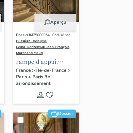
Aperçu
Dossier IM75000064 | Réalisé par
Bussière Roselyne
-
Leiba-Dontenwill Jean-François
-
Marchand Maud
rampe d'appui,
escalier de la maison
France
>
Île-de-France
>
Paris
>
Paris 3e
à porte cochère dite
arrondissement
hôtel Le Lièvre de
La Grange
Dossier