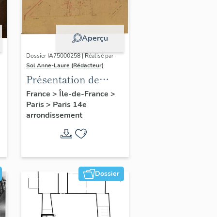
Aperçu
Dossier IA75000258 | Réalisé par
Sol Anne-Laure (Rédacteur)
Présentation de
l'étude du
France
>
Île-de-France
>
Paris
>
Paris 14e
patrimoine sur le
arrondissement
quartier du Petit-
Montrouge
Dossier