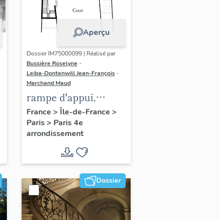
Aperçu
Dossier IM75000099 | Réalisé par
Bussière Roselyne
-
Leiba-Dontenwill Jean-François
-
Marchand Maud
rampe d'appui,
n
escalier de la maison
France
>
Île-de-France
>
Paris
>
Paris 4e
à porte cochère (non
arrondissement
étudié)
Dossier