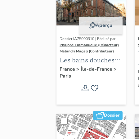
Aperçu
Dossier IA75000310 | Réalisé par
Philippe Emmanuelle (Rédacteur)
-
Mélandri Magali (Contributeur)
Les bains douches
municipaux de la
France
>
Île-de-France
>
Paris
ville de Paris
Dossier