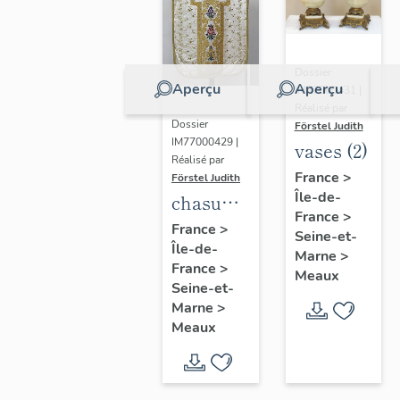
Dossier
Aperçu
Aperçu
IM77000431 |
Réalisé par
Dossier
Förstel Judith
IM77000429 |
vases (2)
Réalisé par
France
>
Förstel Judith
Île-de-
chasuble
France
>
blanche
France
>
Seine-et-
Île-de-
Marne
>
France
>
Meaux
Seine-et-
Marne
>
Meaux