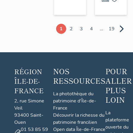
1
2
3
4
...
19
NOS
POUR
RÉGION
RESSOURCES
ALLER
ÎLE-DE-
PLUS
FRANCE
La photothèque du
LOIN
2, rue Simone
patrimoine d'Île-de-
Veil
France
La
93400 Saint-
Découvrir la richesse du
plateforme
Ouen
patrimoine francilien
ouverte du
01 53 85 59
Open data Île-de-France