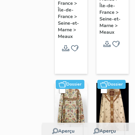
collectif
France
>
Île-de-
l'étude
Île-de-
sur les
France
>
du
France
>
cours
Seine-et-
patrimoine
Seine-et-
Marne
>
communes
Marne
>
de
Meaux
du
Meaux
Meaux
Faubourg
Saint-
Nicolas
Dossier
Dossier
Aperçu
Aperçu