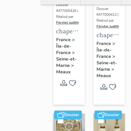
Dossier
Dossier
IM77000426 |
IM77000412 |
Réalisé par
Réalisé par
Förstel Judith
Förstel Judith
chape
chape
blanche
France
>
blanche,
France
>
Île-de-
à fleurs
Île-de-
1ere
France
>
France
>
moitié
Seine-et-
Seine-et-
Marne
>
du 20e
Marne
>
Meaux
siècle
Meaux
Dossier
Dossier