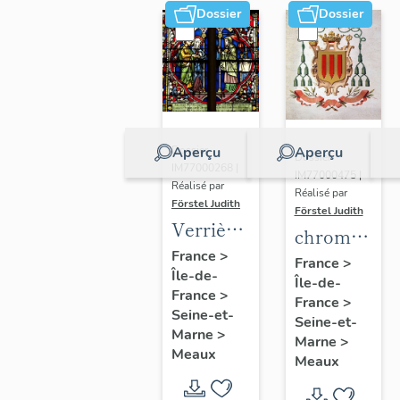
Dossier
Dossier
Aperçu
Aperçu
Dossier
Dossier
IM77000268 |
IM77000475 |
Réalisé par
Réalisé par
Förstel Judith
Förstel Judith
Verrières
chromolitho
de la
France
>
:
France
>
Île-de-
chapelle
Île-de-
armoiries
France
>
axiale
France
>
d'évêques
Seine-et-
Seine-et-
et du
Marne
>
Marne
>
Meaux
pape Pie
Meaux
X