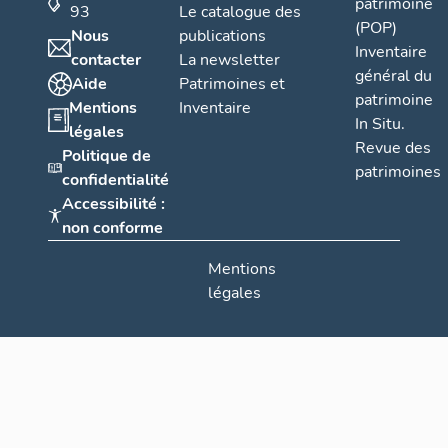
patrimoine
93
Le catalogue des
(POP)
Nous
publications
Inventaire
contacter
La newsletter
général du
Aide
Patrimoines et
patrimoine
Mentions
Inventaire
In Situ.
légales
Revue des
Politique de
patrimoines
confidentialité
Accessibilité :
non conforme
Mentions
légales