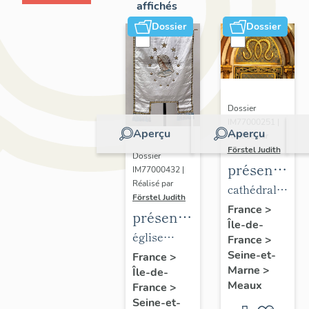
affichés
Dossier
Dossier
Dossier
IM77000251 |
Aperçu
Aperçu
Réalisé par
Förstel Judith
Dossier
présentatio
IM77000432 |
Réalisé par
du
cathédrale
Förstel Judith
mobilier
Saint-
France
>
présentation
Île-de-
de la
Etienne
du
église
France
>
cathédrale
mobilier
Seine-et-
paroissiale
France
>
de
Marne
>
Île-de-
de
Notre-
Meaux
Meaux
France
>
l'église
Dame du
Seine-et-