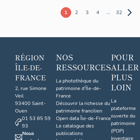
1
2
3
4
...
32
NOS
POUR
RÉGION
RESSOURCES
ALLER
ÎLE-DE-
PLUS
FRANCE
La photothèque du
LOIN
2, rue Simone
patrimoine d'Île-de-
Veil
France
La
93400 Saint-
Découvrir la richesse du
plateforme
Ouen
patrimoine francilien
ouverte du
01 53 85 59
Open data Île-de-France
patrimoine
93
Le catalogue des
(POP)
Nous
publications
Inventaire