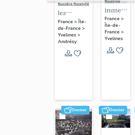
Roselyne
Bussière Roselyne
immeubles
les
maisons,
France
>
immeubles,
France
>
Île-
Île-de-
fermes
de-France
>
maisons et
France
>
Yvelines
>
fermes du
Yvelines
Andrésy
canton
d'Andrésy
Dossier
Dossier