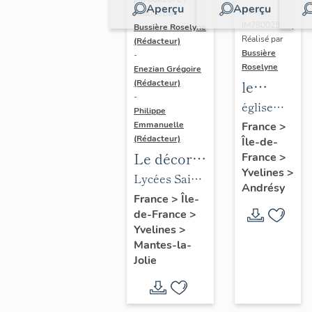
Aperçu
Aperçu
Dossier
Réalisé par
IM78002588 |
Bussière Roselyne
Réalisé par
(Rédacteur)
Bussière
-
Roselyne
Enezian Grégoire
le
(Rédacteur)
-
mobilier
église
Philippe
de
paroissiale
Emmanuelle
France
>
(Rédacteur)
Île-de-
l'église
Saint-
Le décor
France
>
Saint-
Germain
Yvelines
>
des lycées
Lycées Saint-
Germain-
Andrésy
de Mantes
Exupéry et
France
>
Île-
de-
de-France
>
Jean Rostand
Paris
Yvelines
>
(liste
Mantes-la-
supplémen
Jolie