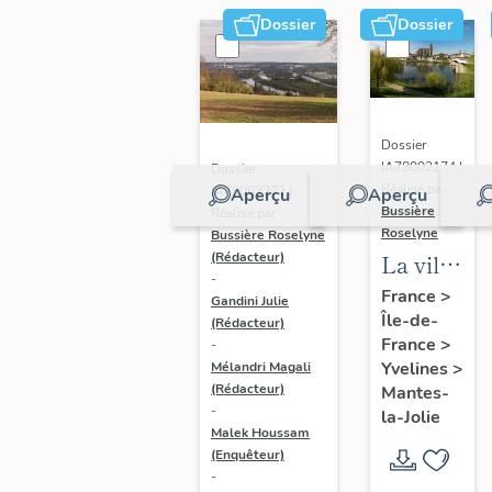
Dossier
Dossier
Dossier
IA78002174 |
Dossier
Réalisé par
IA78002272 |
Aperçu
Aperçu
Bussière
Réalisé par
Roselyne
Bussière Roselyne
La ville
(Rédacteur)
-
de
France
>
Gandini Julie
Île-de-
Mantes-
(Rédacteur)
France
>
-
la-Jolie
Yvelines
>
Mélandri Magali
(Rédacteur)
Mantes-
-
la-Jolie
Malek Houssam
(Enquêteur)
-