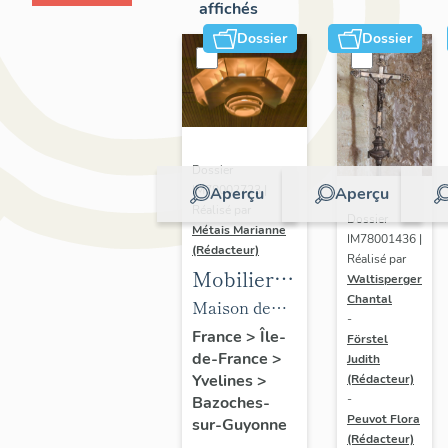
affichés
Dossier
Dossier
Dossier
IM78002723 |
Aperçu
Aperçu
Réalisé par
Dossier
Métais Marianne
IM78001436 |
(Rédacteur)
Réalisé par
Mobilier
Waltisperger
Chantal
de la
Maison de
-
maison
villégiature
France
>
Île-
Förstel
de-France
>
Louis
Judith
dite maison
Yvelines
>
(Rédacteur)
Carré
Louis Carré
-
Bazoches-
Peuvot Flora
sur-Guyonne
(Rédacteur)