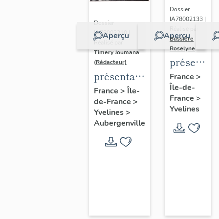
Dossier
IA78002133 |
Dossier
Réalisé par
IA78002210 |
Aperçu
Aperçu
Bussière
Réalisé par
Roselyne
Timery Joumana
présentat
(Rédacteur)
du
présentation
France
>
Île-de-
diagnostic
de l'étude
France
>
Île-
France
>
patrimonia
de-France
>
d'Elisabethville
Yvelines
Yvelines
>
urbain
Aubergenville
et
paysager
de
Seine-
Aval