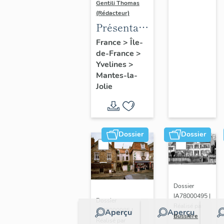
Gentili Thomas
(Rédacteur)
Présentation
de l'étude
France
>
Île-
de-France
>
Yvelines
>
Mantes-la-
Jolie
Dossier
Dossier
Dossier
IA78000495 |
Dossier
Réalisé par
IA78000985 |
Aperçu
Aperçu
Bussière
Réalisé par