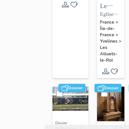
Le
mobilier
Eglise
de
paroissiale
France
>
Île-de-
l'église
Saint-
France
>
paroissial
Nicolas
Yvelines
>
Saint-
Les
Nicolas
Alluets-
le-Roi
Dossier
Dossier
Dossier
IM78002670 |