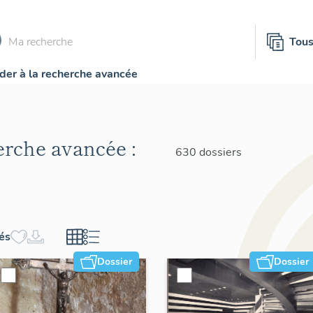
Tou
der à la recherche avancée
herche avancée :
630 dossiers
hés
Dossier
Dossier