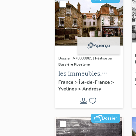
Aperçu
Dossier IA78000985 | Réalisé par
Bussière Roselyne
les immeubles,
maisons et fermes
France
>
Île-de-France
>
Yvelines
>
Andrésy
du canton d'Andrésy
Dossier