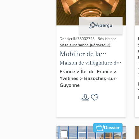
Aperçu
Dossier IM78002723 | Réalisé par
Métais Marianne (Rédacteur)
Mobilier de la
maison Louis Carré
Maison de villégiature dite
maison Louis Carré
France
>
Île-de-France
>
Yvelines
>
Bazoches-sur-
Guyonne
Dossier