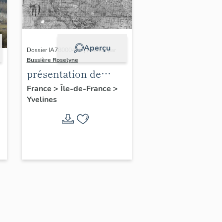
Aperçu
Dossier IA78000496 | Réalisé par
Bussière Roselyne
présentation de
l'étude du
France
>
Île-de-France
>
Yvelines
patrimoine de l'aire
d'étude Versailles
périphérie sud
-