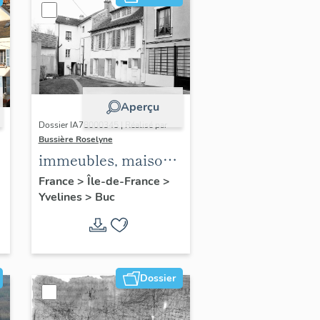
Aperçu
Dossier IA78000345 | Réalisé par
Bussière Roselyne
immeubles, maisons,
fermes
France
>
Île-de-France
>
Yvelines
>
Buc
Dossier