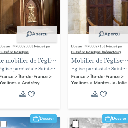
Aperçu
Aperçu
Dossier IM78002588 | Réalisé par
Dossier IM78002715 | Réalisé par
Bussière Roselyne
Bussière Roselyne (Rédacteur)
le mobilier de l'église
Mobilier de l'église
Saint-Germain-de-
Sainte-Anne de
église paroissiale Saint-
Eglise paroissiale Sainte-
Paris (liste
Gassicourt
Germain
Anne
France
>
Île-de-France
>
France
>
Île-de-France
>
Yvelines
>
Andrésy
Yvelines
>
Mantes-la-Jolie
supplémentaire)
Dossier
Dossier