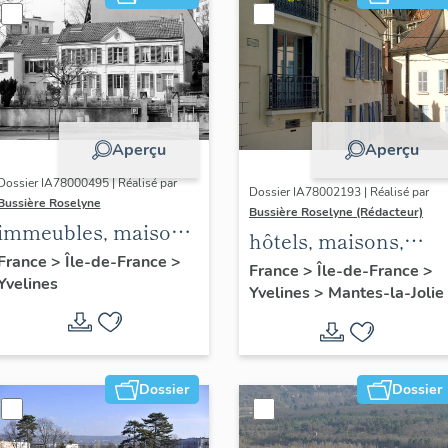
Aperçu
Aperçu
Dossier IA78000495 | Réalisé par
Dossier IA78002193 | Réalisé par
Bussière Roselyne
Bussière Roselyne (Rédacteur)
immeubles, maisons,
hôtels, maisons,
fermes
France
>
Île-de-France
>
immeubles
France
>
Île-de-France
>
Yvelines
Yvelines
>
Mantes-la-Jolie
Dossier
Dossier