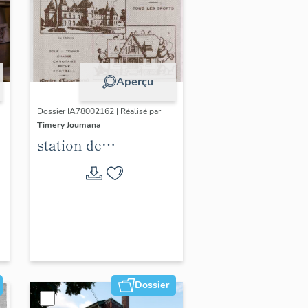
Aperçu
Dossier IA78002162 | Réalisé par
Timery Joumana
station de
villégiature
d'Elisabethville
Dossier