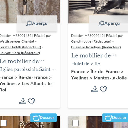
Aperçu
Aperçu
Dossier IM78001436 | Réalisé par
Dossier IM78002649 | Réalisé par
Waltisperger Chantal
-
Gandini Julie (Rédacteur)
-
Förstel Judith (Rédacteur)
-
Bussière Roselyne (Rédacteur)
Peuvot Flora (Rédacteur)
Le mobilier de
Le mobilier de
l'hôtel de ville
Hôtel de ville
l'église paroissiale
Eglise paroissiale Saint-
France
>
Île-de-France
>
Saint-Nicolas
Nicolas
France
>
Île-de-France
>
Yvelines
>
Mantes-la-Jolie
Yvelines
>
Les Alluets-le-
Roi
Dossier
Dossier