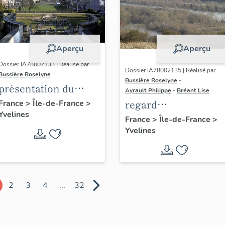
Aperçu
Aperçu
Dossier IA78002133 | Réalisé par
Dossier IA78002135 | Réalisé par
Bussière Roselyne
Bussière Roselyne
-
présentation du
Ayrault Philippe
-
Bréant Lise
diagnostic
regard
France
>
Île-de-France
>
Yvelines
patrimonial, urbain
photographique sur
France
>
Île-de-France
>
et paysager de Seine-
Yvelines
le territoire de Seine
Aval
Aval
2
3
4
...
32