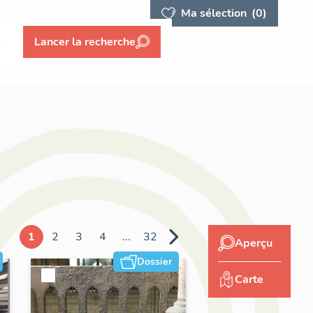
Ma sélection
(0)
s
Lancer la recherche
1
2
3
4
...
32
Aperçu
Dossier
Carte