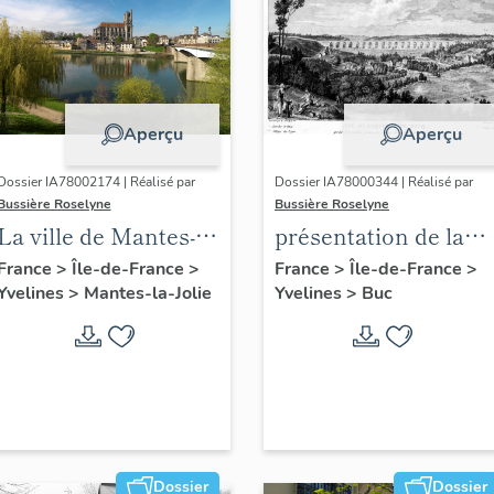
Aperçu
Aperçu
Dossier IA78002174 | Réalisé par
Dossier IA78000344 | Réalisé par
Bussière Roselyne
Bussière Roselyne
La ville de Mantes-la-
présentation de la
Jolie
commune de Buc
France
>
Île-de-France
>
France
>
Île-de-France
>
Yvelines
>
Mantes-la-Jolie
Yvelines
>
Buc
Dossier
Dossier