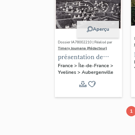
Aperçu
Dossier IA78002210 | Réalisé par
Timery Joumana (Rédacteur)
présentation de
l'étude
France
>
Île-de-France
>
Yvelines
>
Aubergenville
d'Elisabethville
1