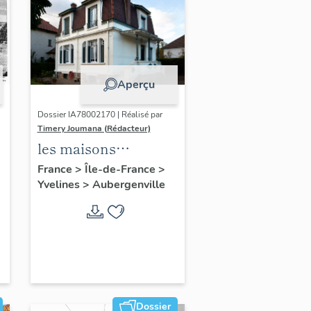
Aperçu
Dossier IA78002170 | Réalisé par
Timery Joumana (Rédacteur)
les maisons
d'Elisabethville
France
>
Île-de-France
>
Yvelines
>
Aubergenville
Dossier