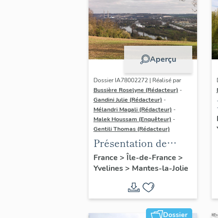
Aperçu
Dossier IA78002272 | Réalisé par
Bussière Roselyne (Rédacteur)
-
Gandini Julie (Rédacteur)
-
Mélandri Magali (Rédacteur)
-
Malek Houssam (Enquêteur)
-
Gentili Thomas (Rédacteur)
Présentation de
l'étude
France
>
Île-de-France
>
Yvelines
>
Mantes-la-Jolie
Dossier