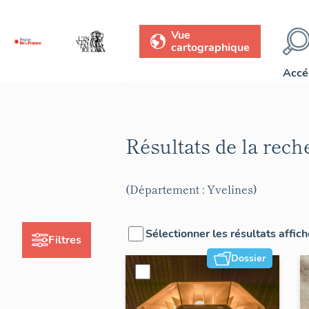
Vue
cartographique
Accé
Résultats de la rec
(Département : Yvelines)
Sélectionner les résultats affic
Filtres
Dossier