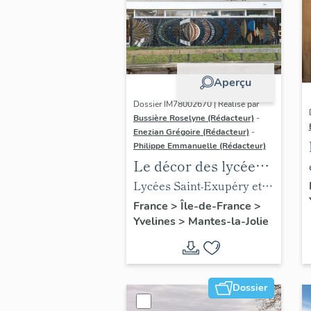
Aperçu
Dossier IM78002670 | Réalisé par
Bussière Roselyne (Rédacteur)
-
Enezian Grégoire (Rédacteur)
-
Philippe Emmanuelle (Rédacteur)
Le décor des lycées
de Mantes
Lycées Saint-Exupéry et
Jean Rostand
France
>
Île-de-France
>
Yvelines
>
Mantes-la-Jolie
Dossier