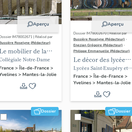
Aperçu
Aperçu
Dossier IM78002670 | Réalisé par
Dossier IM78002671 | Réalisé par
Bussière Roselyne (Rédacteur)
-
Bussière Roselyne (Rédacteur)
Enezian Grégoire (Rédacteur)
-
Le mobilier de la
Philippe Emmanuelle (Rédacteur)
collégiale
Le décor des lycées
Collégiale Notre-Dame
de Mantes
Lycées Saint-Exupéry et
France
>
Île-de-France
>
Yvelines
>
Mantes-la-Jolie
Jean Rostand
France
>
Île-de-France
>
Yvelines
>
Mantes-la-Jolie
Dossier
Dossier