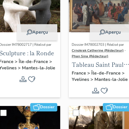
Aperçu
Aperçu
Dossier IM78002717 | Réalisé par
Dossier IM78002703 | Réalisé par
Crnokrak Catherine (Rédacteur)
-
Sculpture : la Ronde
Phan Sina (Rédacteur)
France
>
Île-de-France
>
Tableau Saint Paul à
Yvelines
>
Mantes-la-Jolie
Athènes
France
>
Île-de-France
>
Yvelines
>
Mantes-la-Jolie
Dossier
Dossier