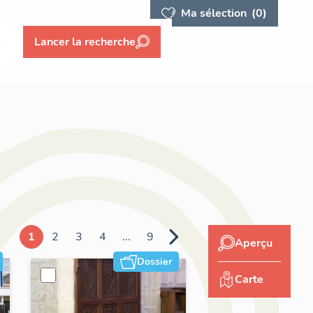
Ma sélection
(0)
s
Lancer la recherche
1
2
3
4
...
9
Aperçu
Dossier
Carte