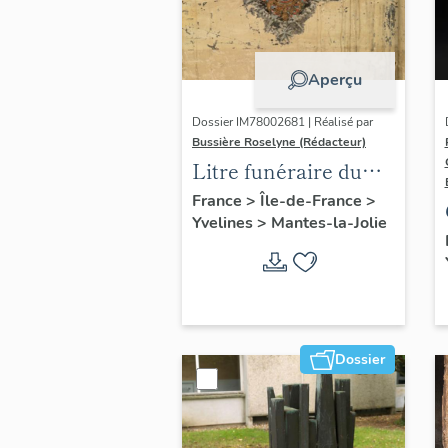
Aperçu
Dossier IM78002681 | Réalisé par
Bussière Roselyne (Rédacteur)
Litre funéraire du
prince de Conti
France
>
Île-de-France
>
Yvelines
>
Mantes-la-Jolie
Dossier