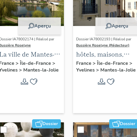
Aperçu
Aperçu
Dossier IA78002174 | Réalisé par
Dossier IA78002193 | Réalisé par
Bussière Roselyne
Bussière Roselyne (Rédacteur)
La ville de Mantes-la-
hôtels, maisons,
Jolie
immeubles
France
>
Île-de-France
>
France
>
Île-de-France
>
Yvelines
>
Mantes-la-Jolie
Yvelines
>
Mantes-la-Jolie
Dossier
Dossier