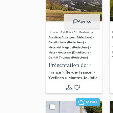
Aperçu
Dossier IA78002272 | Réalisé par
Bussière Roselyne (Rédacteur)
-
Gandini Julie (Rédacteur)
-
Mélandri Magali (Rédacteur)
-
Malek Houssam (Enquêteur)
-
Gentili Thomas (Rédacteur)
Présentation de
l'étude
France
>
Île-de-France
>
Yvelines
>
Mantes-la-Jolie
Dossier