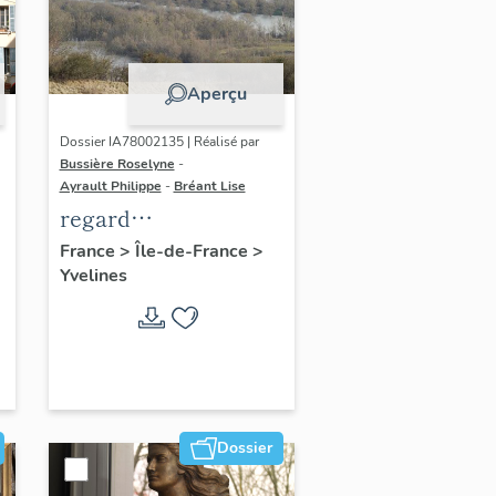
Aperçu
Dossier IA78002135 | Réalisé par
Bussière Roselyne
-
Ayrault Philippe
-
Bréant Lise
regard
photographique sur
France
>
Île-de-France
>
Yvelines
le territoire de Seine-
Aval
Dossier