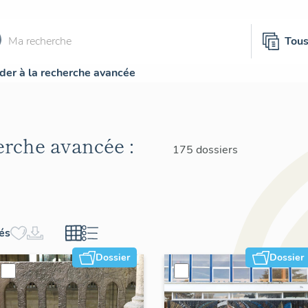
Tou
der à la recherche avancée
herche avancée :
175 dossiers
hés
Dossier
Dossier