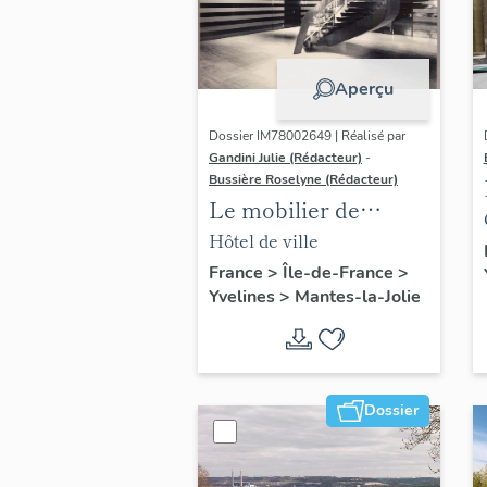
Aperçu
Dossier IM78002649 | Réalisé par
Gandini Julie (Rédacteur)
-
Bussière Roselyne (Rédacteur)
Le mobilier de
l'hôtel de ville
Hôtel de ville
France
>
Île-de-France
>
Yvelines
>
Mantes-la-Jolie
Dossier