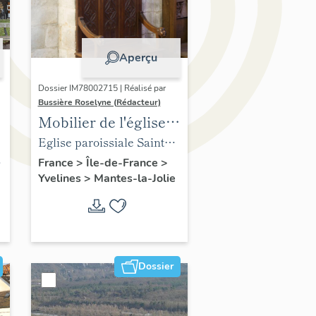
Aperçu
Dossier IM78002715 | Réalisé par
Bussière Roselyne (Rédacteur)
Mobilier de l'église
Sainte-Anne de
Eglise paroissiale Sainte-
Gassicourt
Anne
France
>
Île-de-France
>
Yvelines
>
Mantes-la-Jolie
Dossier