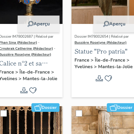
Aperçu
Aperçu
Dossier IM78002687 | Réalisé par
Dossier IM78002654 | Réalisé par
Phan Sina (Rédacteur)
-
Bussière Roselyne (Rédacteur)
Crnokrak Catherine (Rédacteur)
-
Statue "Pro patria"
Bussière Roselyne (Rédacteur)
France
>
Île-de-France
>
Calice n°2 et sa
Yvelines
>
Mantes-la-Jolie
patène
France
>
Île-de-France
>
Yvelines
>
Mantes-la-Jolie
Dossier
Dossier