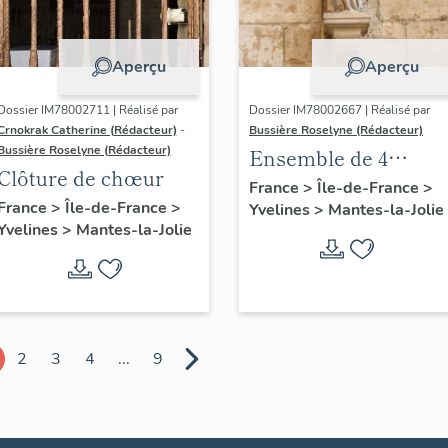
Aperçu
Aperçu
Dossier IM78002711 | Réalisé par
Dossier IM78002667 | Réalisé par
Crnokrak Catherine (Rédacteur)
-
Bussière Roselyne (Rédacteur)
Bussière Roselyne (Rédacteur)
Ensemble de 4
Clôture de chœur
statues
France
>
Île-de-France
>
France
>
Île-de-France
>
Yvelines
>
Mantes-la-Jolie
Yvelines
>
Mantes-la-Jolie
2
3
4
...
9