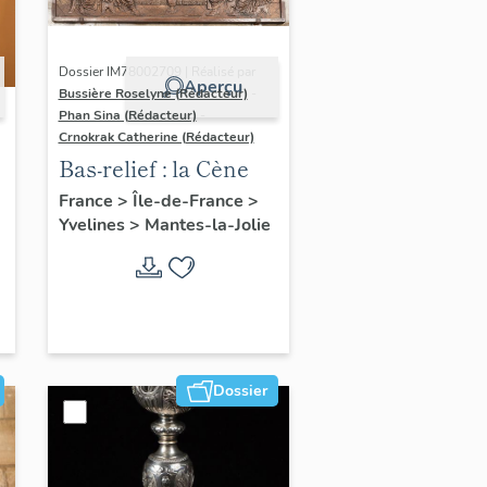
Dossier IM78002709 | Réalisé par
Aperçu
Bussière Roselyne (Rédacteur)
-
Phan Sina (Rédacteur)
-
Crnokrak Catherine (Rédacteur)
Bas-relief : la Cène
France
>
Île-de-France
>
Yvelines
>
Mantes-la-Jolie
Dossier