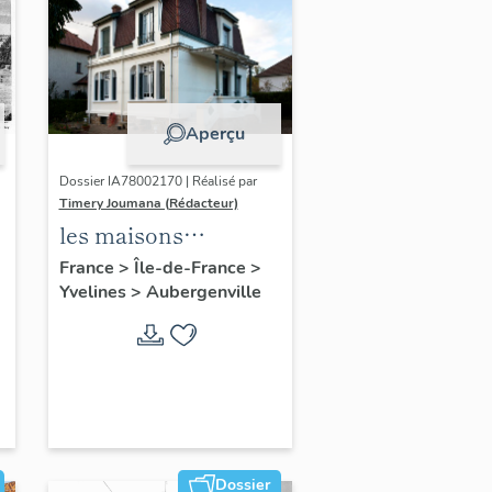
Aperçu
Dossier IA78002170 | Réalisé par
Timery Joumana (Rédacteur)
les maisons
d'Elisabethville
France
>
Île-de-France
>
Yvelines
>
Aubergenville
Dossier