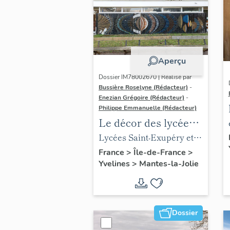
Aperçu
Dossier IM78002670 | Réalisé par
Bussière Roselyne (Rédacteur)
-
Enezian Grégoire (Rédacteur)
-
Philippe Emmanuelle (Rédacteur)
Le décor des lycées
de Mantes
Lycées Saint-Exupéry et
Jean Rostand
France
>
Île-de-France
>
Yvelines
>
Mantes-la-Jolie
Dossier