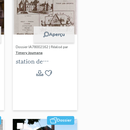
Aperçu
Dossier IA78002162 | Réalisé par
Timery Joumana
station de
villégiature
d'Elisabethville
Dossier