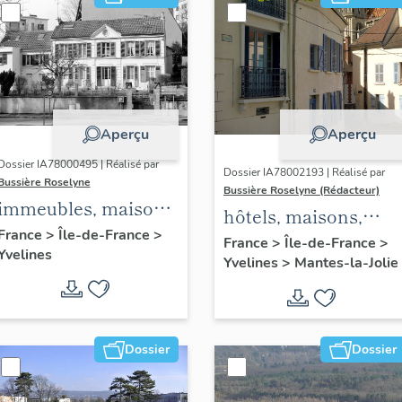
Aperçu
Aperçu
Dossier IA78000495 | Réalisé par
Dossier IA78002193 | Réalisé par
Bussière Roselyne
Bussière Roselyne (Rédacteur)
immeubles, maisons,
hôtels, maisons,
fermes
France
>
Île-de-France
>
immeubles
France
>
Île-de-France
>
Yvelines
Yvelines
>
Mantes-la-Jolie
Dossier
Dossier