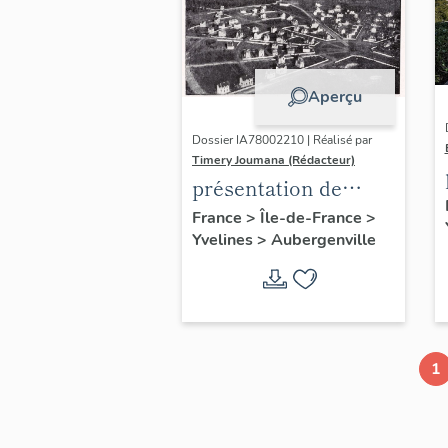
Aperçu
Dossier IA78002210 | Réalisé par
Timery Joumana (Rédacteur)
présentation de
l'étude
France
>
Île-de-France
>
Yvelines
>
Aubergenville
d'Elisabethville
1