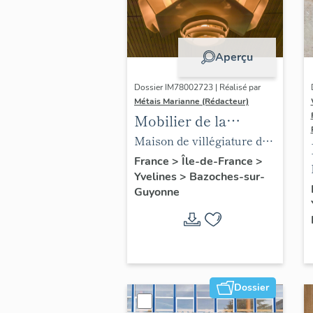
Aperçu
Dossier IM78002723 | Réalisé par
Métais Marianne (Rédacteur)
Mobilier de la
maison Louis Carré
Maison de villégiature dite
maison Louis Carré
France
>
Île-de-France
>
Yvelines
>
Bazoches-sur-
Guyonne
Dossier