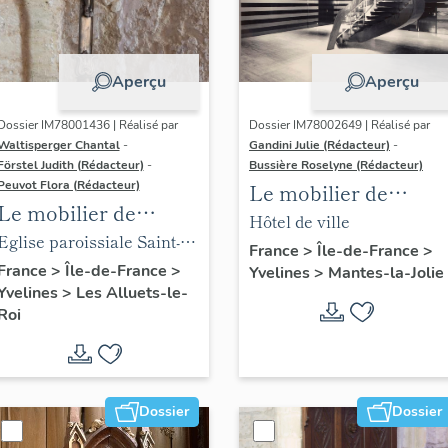
Aperçu
Aperçu
Dossier IM78001436 | Réalisé par
Dossier IM78002649 | Réalisé par
Waltisperger Chantal
-
Gandini Julie (Rédacteur)
-
Förstel Judith (Rédacteur)
-
Bussière Roselyne (Rédacteur)
Peuvot Flora (Rédacteur)
Le mobilier de
Le mobilier de
l'hôtel de ville
Hôtel de ville
l'église paroissiale
Eglise paroissiale Saint-
France
>
Île-de-France
>
Saint-Nicolas
Nicolas
France
>
Île-de-France
>
Yvelines
>
Mantes-la-Jolie
Yvelines
>
Les Alluets-le-
Roi
Dossier
Dossier