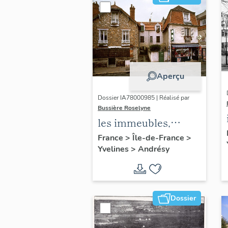
Aperçu
Dossier IA78000985 | Réalisé par
Bussière Roselyne
les immeubles,
maisons et fermes
France
>
Île-de-France
>
Yvelines
>
Andrésy
du canton d'Andrésy
Dossier