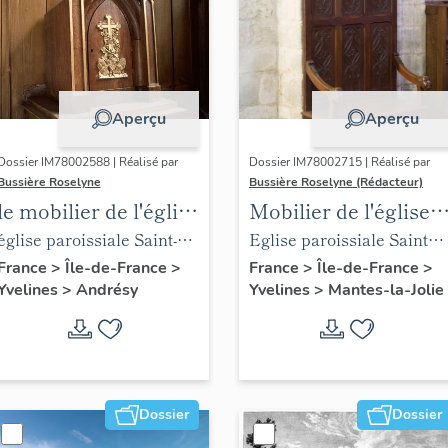
Aperçu
Aperçu
Dossier IM78002588 | Réalisé par
Dossier IM78002715 | Réalisé par
Bussière Roselyne
Bussière Roselyne (Rédacteur)
le mobilier de l'église
Mobilier de l'église
Saint-Germain-de-
Sainte-Anne de
église paroissiale Saint-
Eglise paroissiale Sainte-
Paris (liste
Gassicourt
Germain
Anne
France
>
Île-de-France
>
France
>
Île-de-France
>
Yvelines
>
Andrésy
Yvelines
>
Mantes-la-Jolie
supplémentaire)
Dossier
Dossier