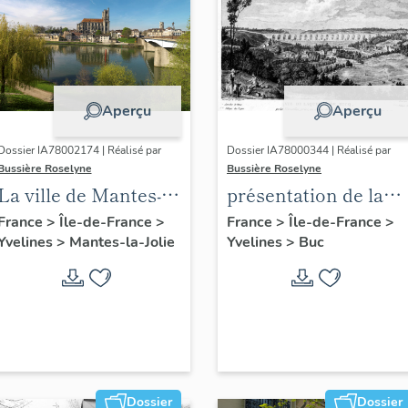
Aperçu
Aperçu
Dossier IA78002174 | Réalisé par
Dossier IA78000344 | Réalisé par
Bussière Roselyne
Bussière Roselyne
La ville de Mantes-la-
présentation de la
Jolie
commune de Buc
France
>
Île-de-France
>
France
>
Île-de-France
>
Yvelines
>
Mantes-la-Jolie
Yvelines
>
Buc
Dossier
Dossier