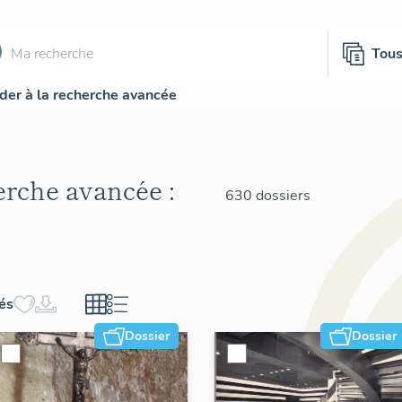
Tou
der à la recherche avancée
herche avancée :
630 dossiers
hés
Dossier
Dossier