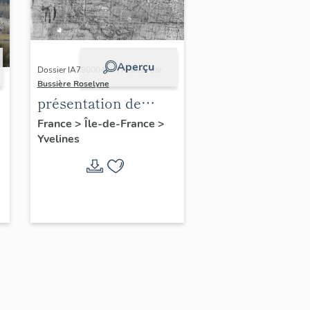
Aperçu
Dossier IA78000496 | Réalisé par
Bussière Roselyne
présentation de
l'étude du
France
>
Île-de-France
>
Yvelines
patrimoine de l'aire
d'étude Versailles
périphérie sud
-