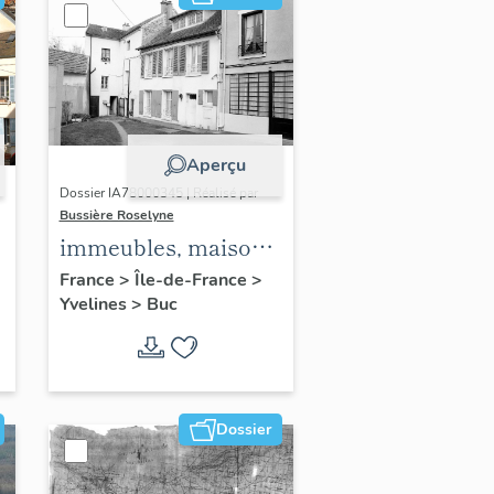
Aperçu
Dossier IA78000345 | Réalisé par
Bussière Roselyne
immeubles, maisons,
fermes
France
>
Île-de-France
>
Yvelines
>
Buc
Dossier