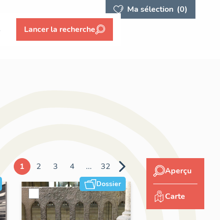
Ma sélection
(0)
s
Lancer la recherche
1
2
3
4
...
32
Aperçu
Dossier
Carte