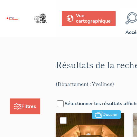
Vue
cartographique
Accé
Résultats de la rec
(Département : Yvelines)
Sélectionner les résultats affic
Filtres
Dossier