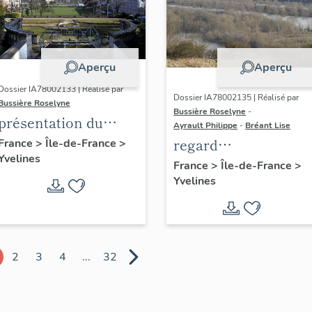
Aperçu
Aperçu
Dossier IA78002133 | Réalisé par
Dossier IA78002135 | Réalisé par
Bussière Roselyne
Bussière Roselyne
-
présentation du
Ayrault Philippe
-
Bréant Lise
diagnostic
regard
France
>
Île-de-France
>
Yvelines
patrimonial, urbain
photographique sur
France
>
Île-de-France
>
et paysager de Seine-
Yvelines
le territoire de Seine
Aval
Aval
2
3
4
...
32