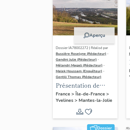
Aperçu
Dossier IA78002272 | Réalisé par
Bussière Roselyne (Rédacteur)
-
Gandini Julie (Rédacteur)
-
Mélandri Magali (Rédacteur)
-
Malek Houssam (Enquêteur)
-
Gentili Thomas (Rédacteur)
Présentation de
l'étude
France
>
Île-de-France
>
Yvelines
>
Mantes-la-Jolie
Dossier