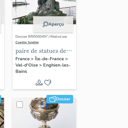
Aperçu
Dossier IM95000497 | Réalisé par
Cueille Sophie
paire de statues de
lions
France
>
Île-de-France
>
Val-d'Oise
>
Enghien-les-
Bains
Dossier