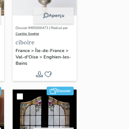
Aperçu
Dossier IM95000473 | Réalisé par
Cueille Sophie
ciboire
France
>
Île-de-France
>
Val-d'Oise
>
Enghien-les-
Bains
Dossier