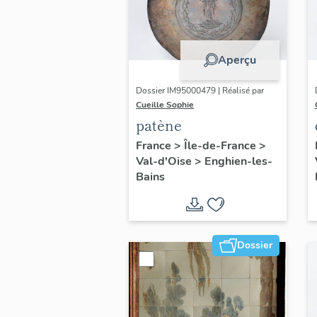
Aperçu
Dossier IM95000479 | Réalisé par
Cueille Sophie
patène
France
>
Île-de-France
>
Val-d'Oise
>
Enghien-les-
Bains
Dossier