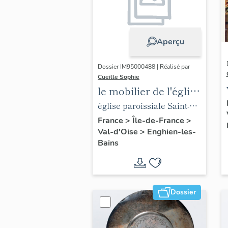
Aperçu
Dossier IM95000488 | Réalisé par
Cueille Sophie
le mobilier de l'église
paroissiale Saint-
église paroissiale Saint-
Joseph
Joseph
France
>
Île-de-France
>
Val-d'Oise
>
Enghien-les-
Bains
Dossier