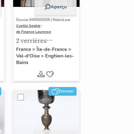
Aperçu
Dossier IM95000506 | Réalisé par
Cueille Sophie
-
de Finance Laurence
2 verrières
décoratives
France
>
Île-de-France
>
Val-d'Oise
>
Enghien-les-
Bains
Dossier