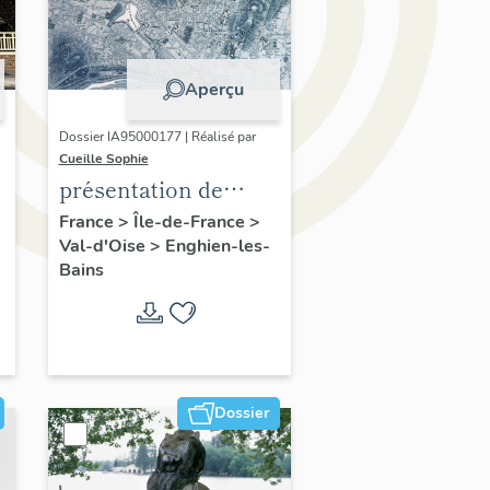
Aperçu
Dossier IA95000177 | Réalisé par
Cueille Sophie
présentation de
l'étude du
France
>
Île-de-France
>
Val-d'Oise
>
Enghien-les-
patrimoine
Bains
d'Enghien-Les-Bains
Dossier