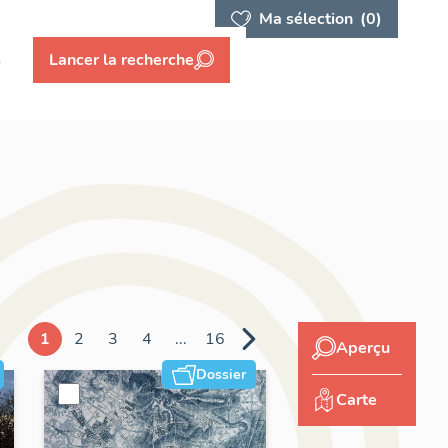
Ma sélection
(0)
s
Lancer la recherche
1
2
3
4
...
16
Aperçu
Dossier
Carte