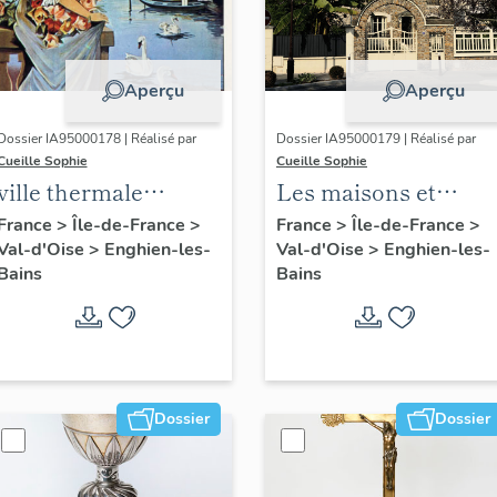
Aperçu
Aperçu
Dossier IA95000178 | Réalisé par
Dossier IA95000179 | Réalisé par
Cueille Sophie
Cueille Sophie
ville thermale
Les maisons et
d'Enghien-les-Bains
immeubles
France
>
Île-de-France
>
France
>
Île-de-France
>
Val-d'Oise
>
Enghien-les-
Val-d'Oise
>
Enghien-les-
d'Enghien-les-Bains
Bains
Bains
Dossier
Dossier