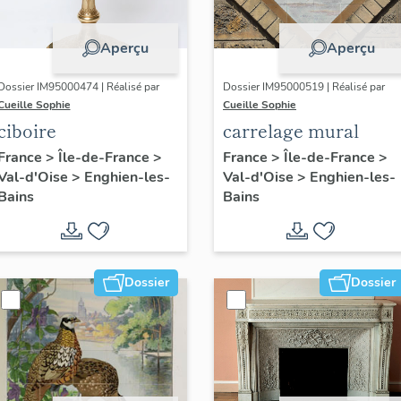
Aperçu
Aperçu
Dossier IM95000474 | Réalisé par
Dossier IM95000519 | Réalisé par
Cueille Sophie
Cueille Sophie
ciboire
carrelage mural
France
>
Île-de-France
>
France
>
Île-de-France
>
Val-d'Oise
>
Enghien-les-
Val-d'Oise
>
Enghien-les-
Bains
Bains
Dossier
Dossier