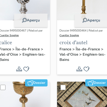
Aperçu
Aperçu
Dossier IM95000467 | Réalisé par
Dossier IM95000464 | Réalisé par
Cueille Sophie
Cueille Sophie
calice
croix d'autel
France
>
Île-de-France
>
France
>
Île-de-France
>
Val-d'Oise
>
Enghien-les-
Val-d'Oise
>
Enghien-les-
Bains
Bains
Dossier
Dossier