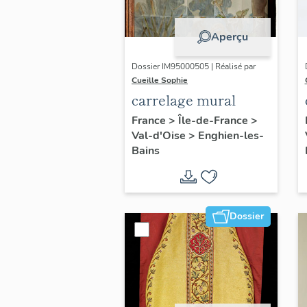
Aperçu
Dossier IM95000505 | Réalisé par
Cueille Sophie
carrelage mural
France
>
Île-de-France
>
Val-d'Oise
>
Enghien-les-
Bains
Dossier