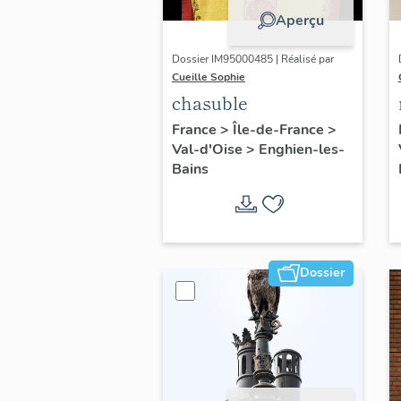
Aperçu
Dossier IM95000485 | Réalisé par
Cueille Sophie
chasuble
France
>
Île-de-France
>
Val-d'Oise
>
Enghien-les-
Bains
Dossier