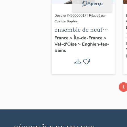
Aperçu
Dossier IM95000517 | Réalisé par
Cueille Sophie
ensemble de neuf
épis et décors de
France
>
Île-de-France
>
Val-d'Oise
>
Enghien-les-
faîtage
Bains
1