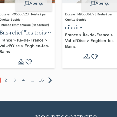
Aperçu
Aperçu
Dossier IM95000523 | Réalisé par
Dossier IM95000477 | Réalisé par
Cueille Sophie
-
Cueille Sophie
Philippe Emmanuelle (Rédacteur)
ciboire
Bas-relief "les trois
France
>
Île-de-France
>
enseignements, le
France
>
Île-de-France
>
Val-d'Oise
>
Enghien-les-
Val-d'Oise
>
Enghien-les-
classique, le
Bains
Bains
technique et le
moderne"
2
3
4
...
16