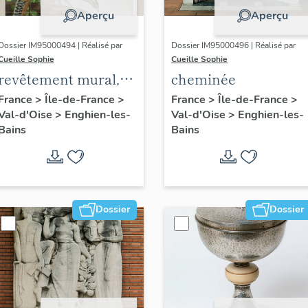
Aperçu
Aperçu
Dossier IM95000494 | Réalisé par
Dossier IM95000496 | Réalisé par
Cueille Sophie
Cueille Sophie
revêtement mural,
cheminée
décor de l'élévation
France
>
Île-de-France
>
France
>
Île-de-France
>
Val-d'Oise
>
Enghien-les-
Val-d'Oise
>
Enghien-les-
extérieure : couple
Bains
Bains
de faisans dans un
paysage
Dossier
Dossier