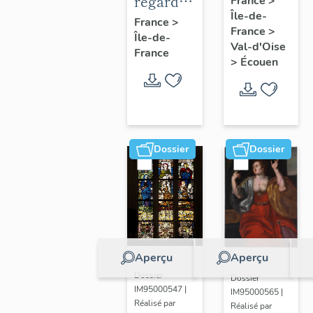
regard
France
>
Île-de-
en
photographique
France
>
France
>
médaillon
Île-de-
sur les
Val-d'Oise
France
ovale.
paysages
>
Écouen
de la
Plaine
de
France.
Dossier
Dossier
Aperçu
Aperçu
Dossier
Dossier
IM95000547 |
IM95000565 |
Réalisé par
Réalisé par