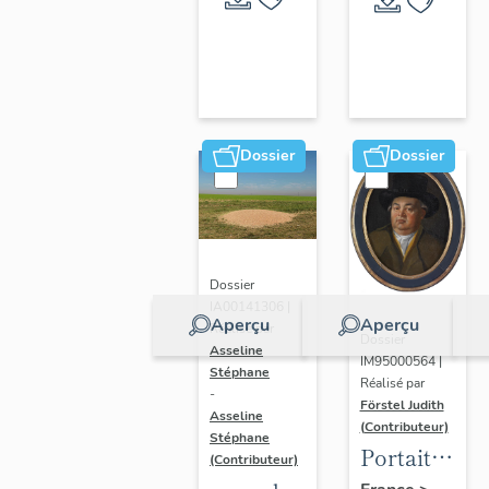
Dossier
Dossier
Dossier
IA00141306 |
Aperçu
Aperçu
Réalisé par
Dossier
Asseline
IM95000564 |
Stéphane
Réalisé par
-
Förstel Judith
Asseline
(Contributeur)
Stéphane
Portait
(Contributeur)
d'homme