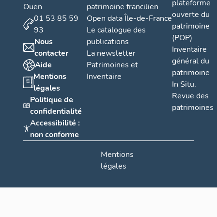
plateforme
Ouen
patrimoine francilien
ouverte du
01 53 85 59
Open data Île-de-France
patrimoine
93
Le catalogue des
(POP)
Nous
publications
Inventaire
contacter
La newsletter
général du
Aide
Patrimoines et
patrimoine
Mentions
Inventaire
In Situ.
légales
Revue des
Politique de
patrimoines
confidentialité
Accessibilité :
non conforme
Mentions
légales