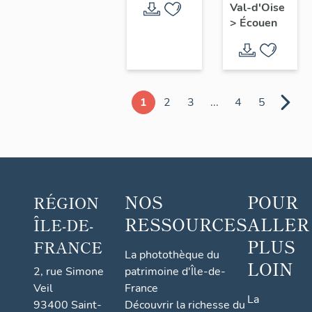
Val-d'Oise
>
Écouen
1
2
3
...
4
5
NOS
POUR
RÉGION
RESSOURCES
ALLER
ÎLE-DE-
PLUS
FRANCE
La photothèque du
LOIN
2, rue Simone
patrimoine d'Île-de-
Veil
France
La
93400 Saint-
Découvrir la richesse du