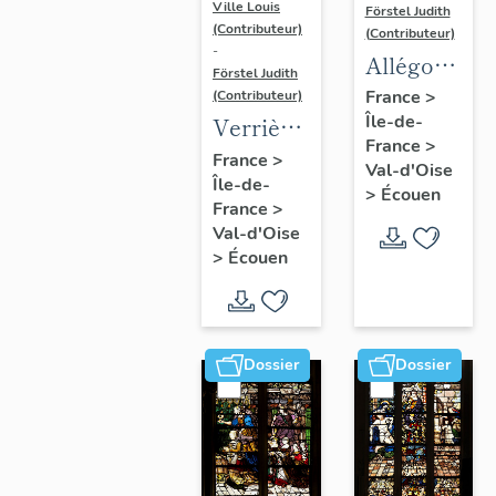
Ville Louis
Förstel Judith
(Contributeur)
(Contributeur)
-
Allégories
Förstel Judith
du
France
>
(Contributeur)
Île-de-
Toucher
Verrière
France
>
et de la
de la
France
>
Val-d'Oise
Vue.
Île-de-
baie 8 :
>
Écouen
France
>
Vierge
Val-d'Oise
de
>
Écouen
douleur,
avec la
donatrice
Dossier
Dossier
Antoinette
de la
Marck et
ses filles