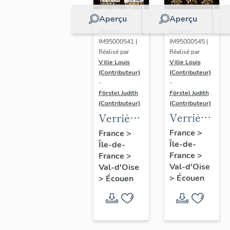
Aperçu
Aperçu
Dossier
Dossier
IM95000545 |
IM95000541 |
Réalisé par
Réalisé par
Ville Louis
Ville Louis
(Contributeur)
(Contributeur)
-
-
Förstel Judith
Förstel Judith
(Contributeur)
(Contributeur)
Verrière
Verrière
de la
de la
France
>
France
>
Île-de-
baie 6 :
Île-de-
baie 2 :
France
>
France
>
Pietà et
scènes
Val-d'Oise
Val-d'Oise
donateurs
de la
>
Écouen
>
Écouen
Passion,
avec
donatrices