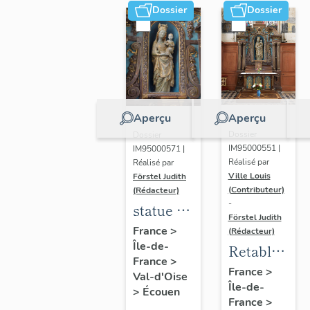
Dossier
Dossier
Aperçu
Aperçu
Dossier
Dossier
IM95000551 |
IM95000571 |
Réalisé par
Réalisé par
Ville Louis
Förstel Judith
(Contributeur)
(Rédacteur)
-
statue de
Förstel Judith
la Vierge
France
>
(Rédacteur)
Île-de-
à
Retable
France
>
l'Enfant,
de la
France
>
Val-d'Oise
XIVe
Île-de-
Vierge
>
Écouen
France
>
siècle