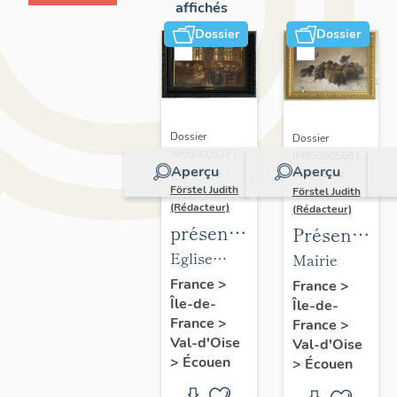
affichés
Dossier
Dossier
Dossier
Dossier
IM95000537 |
IM95000568 |
Aperçu
Aperçu
Réalisé par
Réalisé par
Förstel Judith
Förstel Judith
(Rédacteur)
(Rédacteur)
présentation
Présentatio
du
du
Eglise
Mairie
mobilier
mobilier
Saint-
France
>
France
>
Île-de-
de
Île-de-
de la
Acceul
France
>
France
>
l'église
mairie
Val-d'Oise
Val-d'Oise
d'Ecouen
d'Ecouen
>
Écouen
>
Écouen