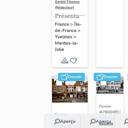
Gentili Thomas
(Rédacteur)
Présentation
de l'étude
France
>
Île-
de-France
>
Yvelines
>
Mantes-la-
Jolie
Dossier
Dossier
Dossier
IA78000495 |
Dossier
Réalisé par
IA78000985 |
Aperçu
Aperçu
Bussière
Réalisé par