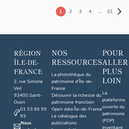
1
2
3
4
...
32
NOS
POUR
RÉGION
RESSOURCES
ALLER
ÎLE-DE-
PLUS
FRANCE
La photothèque du
LOIN
2, rue Simone
patrimoine d'Île-de-
Veil
France
La
93400 Saint-
Découvrir la richesse du
plateforme
Ouen
patrimoine francilien
ouverte du
01 53 85 59
Open data Île-de-France
patrimoine
93
Le catalogue des
(POP)
Nous
publications
Inventaire