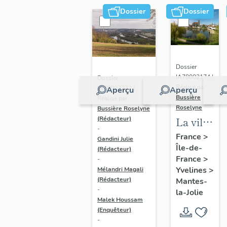
Dossier
Dossier
Dossier
IA78002174 |
Dossier
Réalisé par
IA78002272 |
Aperçu
Aperçu
Bussière
Réalisé par
Roselyne
Bussière Roselyne
La ville
(Rédacteur)
-
de
France
>
Gandini Julie
Île-de-
Mantes-
(Rédacteur)
France
>
-
la-Jolie
Yvelines
>
Mélandri Magali
(Rédacteur)
Mantes-
-
la-Jolie
Malek Houssam
(Enquêteur)
-