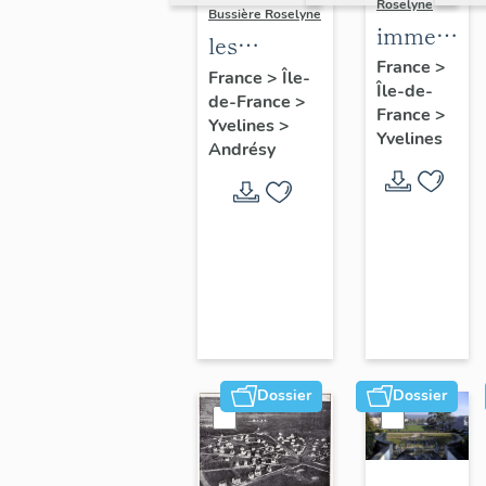
Roselyne
Bussière Roselyne
immeubles
les
maisons,
France
>
immeubles,
France
>
Île-
Île-de-
fermes
de-France
>
maisons et
France
>
Yvelines
>
fermes du
Yvelines
Andrésy
canton
d'Andrésy
Dossier
Dossier