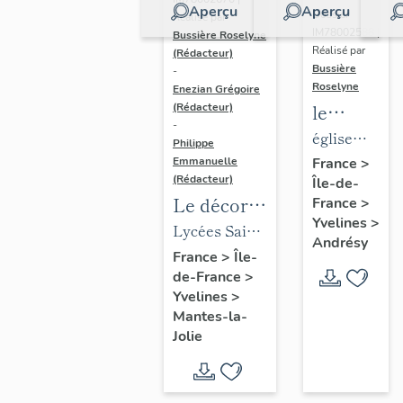
Aperçu
Aperçu
Dossier
Réalisé par
IM78002588 |
Bussière Roselyne
Réalisé par
(Rédacteur)
Bussière
-
Roselyne
Enezian Grégoire
le
(Rédacteur)
-
mobilier
église
Philippe
de
paroissiale
Emmanuelle
France
>
(Rédacteur)
Île-de-
l'église
Saint-
Le décor
France
>
Saint-
Germain
Yvelines
>
des lycées
Lycées Saint-
Germain-
Andrésy
de Mantes
Exupéry et
France
>
Île-
de-
de-France
>
Jean Rostand
Paris
Yvelines
>
(liste
Mantes-la-
supplémen
Jolie