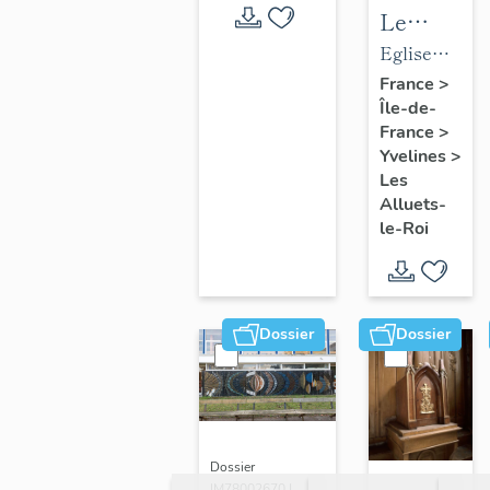
Le
mobilier
Eglise
de
paroissiale
France
>
Île-de-
l'église
Saint-
France
>
paroissial
Nicolas
Yvelines
>
Saint-
Les
Nicolas
Alluets-
le-Roi
Dossier
Dossier
Dossier
IM78002670 |