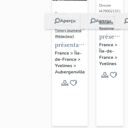
Dossier
IA78002133 |
Dossier
Réalisé par
IA78002210 |
Aperçu
Aperçu
Bussière
Réalisé par
Roselyne
Timery Joumana
présentat
(Rédacteur)
du
présentation
France
>
Île-de-
diagnostic
de l'étude
France
>
Île-
France
>
patrimonia
de-France
>
d'Elisabethville
Yvelines
Yvelines
>
urbain
Aubergenville
et
paysager
de
Seine-
Aval