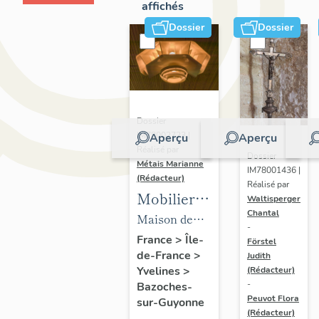
affichés
Dossier
Dossier
Dossier
IM78002723 |
Aperçu
Aperçu
Réalisé par
Dossier
Métais Marianne
IM78001436 |
(Rédacteur)
Réalisé par
Mobilier
Waltisperger
Chantal
de la
Maison de
-
maison
villégiature
France
>
Île-
Förstel
de-France
>
Louis
Judith
dite maison
Yvelines
>
(Rédacteur)
Carré
Louis Carré
-
Bazoches-
Peuvot Flora
sur-Guyonne
(Rédacteur)