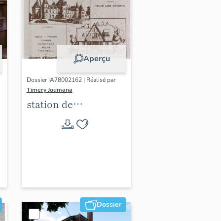
Aperçu
Dossier IA78002162 | Réalisé par
Timery Joumana
station de
villégiature
d'Elisabethville
Dossier