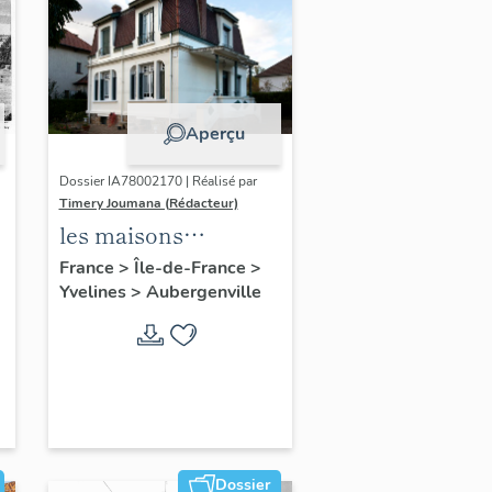
Aperçu
Dossier IA78002170 | Réalisé par
Timery Joumana (Rédacteur)
les maisons
d'Elisabethville
France
>
Île-de-France
>
Yvelines
>
Aubergenville
Dossier