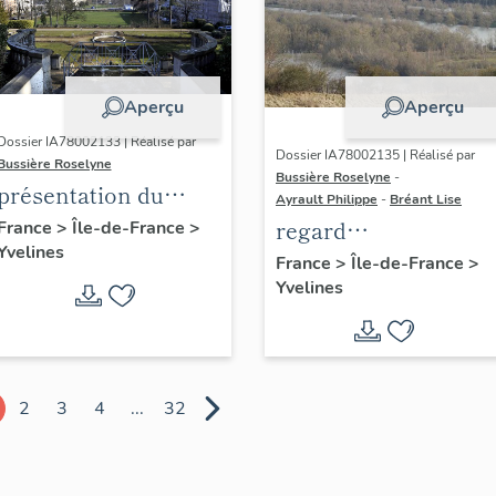
Aperçu
Aperçu
Dossier IA78002133 | Réalisé par
Dossier IA78002135 | Réalisé par
Bussière Roselyne
Bussière Roselyne
-
présentation du
Ayrault Philippe
-
Bréant Lise
diagnostic
regard
France
>
Île-de-France
>
Yvelines
patrimonial, urbain
photographique sur
France
>
Île-de-France
>
et paysager de Seine-
Yvelines
le territoire de Seine
Aval
Aval
2
3
4
...
32