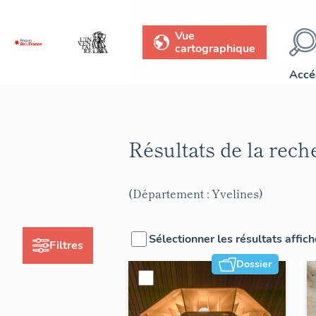
Vue
cartographique
Accé
Résultats de la rec
(Département : Yvelines)
Sélectionner les résultats affic
Filtres
Dossier