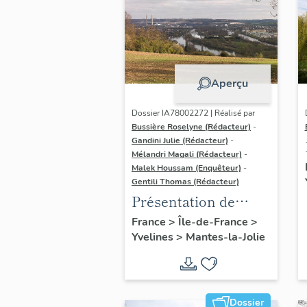
Aperçu
Dossier IA78002272 | Réalisé par
Bussière Roselyne (Rédacteur)
-
Gandini Julie (Rédacteur)
-
Mélandri Magali (Rédacteur)
-
Malek Houssam (Enquêteur)
-
Gentili Thomas (Rédacteur)
Présentation de
l'étude
France
>
Île-de-France
>
Yvelines
>
Mantes-la-Jolie
Dossier