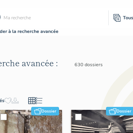
Tou
der à la recherche avancée
herche avancée :
630 dossiers
hés
Dossier
Dossier