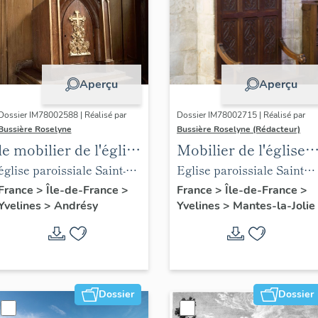
Aperçu
Aperçu
Dossier IM78002588 | Réalisé par
Dossier IM78002715 | Réalisé par
Bussière Roselyne
Bussière Roselyne (Rédacteur)
le mobilier de l'église
Mobilier de l'église
Saint-Germain-de-
Sainte-Anne de
église paroissiale Saint-
Eglise paroissiale Sainte-
Paris (liste
Gassicourt
Germain
Anne
France
>
Île-de-France
>
France
>
Île-de-France
>
Yvelines
>
Andrésy
Yvelines
>
Mantes-la-Jolie
supplémentaire)
Dossier
Dossier