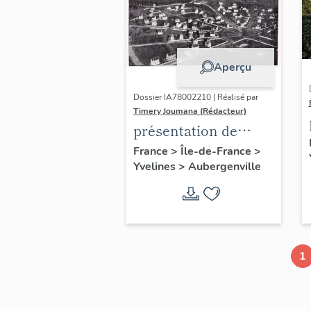
Aperçu
Dossier IA78002210 | Réalisé par
Timery Joumana (Rédacteur)
présentation de
l'étude
France
>
Île-de-France
>
Yvelines
>
Aubergenville
d'Elisabethville
1