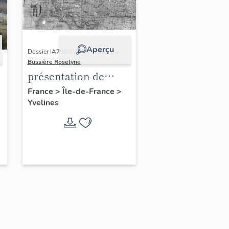
Aperçu
Dossier IA78000496 | Réalisé par
Bussière Roselyne
présentation de
l'étude du
France
>
Île-de-France
>
Yvelines
patrimoine de l'aire
d'étude Versailles
périphérie sud
-