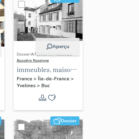
Aperçu
Dossier IA78000345 | Réalisé par
Bussière Roselyne
immeubles, maisons,
fermes
France
>
Île-de-France
>
Yvelines
>
Buc
Dossier