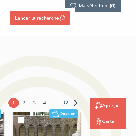
Ma sélection
(0)
s
Lancer la recherche
1
2
3
4
...
32
Aperçu
Dossier
Carte