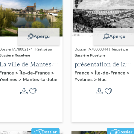
Aperçu
Aperçu
Dossier IA78002174 | Réalisé par
Dossier IA78000344 | Réalisé par
Bussière Roselyne
Bussière Roselyne
La ville de Mantes-la-
présentation de la
Jolie
commune de Buc
France
>
Île-de-France
>
France
>
Île-de-France
>
Yvelines
>
Mantes-la-Jolie
Yvelines
>
Buc
Dossier
Dossier