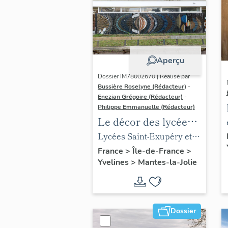
Aperçu
Dossier IM78002670 | Réalisé par
Bussière Roselyne (Rédacteur)
-
Enezian Grégoire (Rédacteur)
-
Philippe Emmanuelle (Rédacteur)
Le décor des lycées
de Mantes
Lycées Saint-Exupéry et
Jean Rostand
France
>
Île-de-France
>
Yvelines
>
Mantes-la-Jolie
Dossier