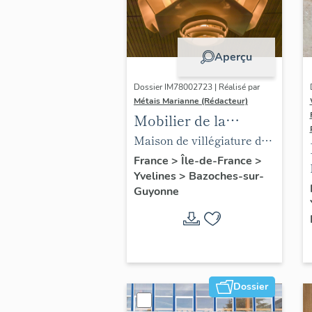
Aperçu
Dossier IM78002723 | Réalisé par
Métais Marianne (Rédacteur)
Mobilier de la
maison Louis Carré
Maison de villégiature dite
maison Louis Carré
France
>
Île-de-France
>
Yvelines
>
Bazoches-sur-
Guyonne
Dossier