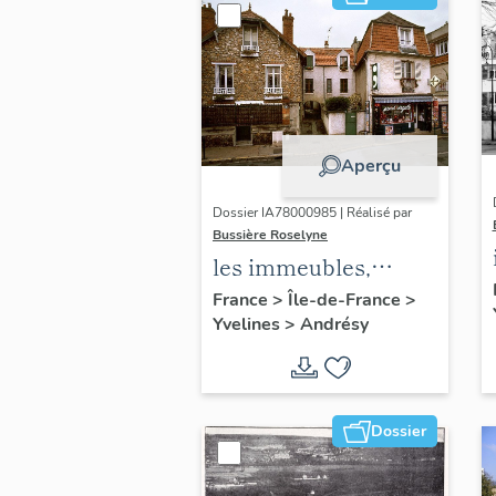
Aperçu
Dossier IA78000985 | Réalisé par
Bussière Roselyne
les immeubles,
maisons et fermes
France
>
Île-de-France
>
Yvelines
>
Andrésy
du canton d'Andrésy
Dossier