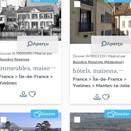
Aperçu
Aperçu
Dossier IA78000495 | Réalisé par
Dossier IA78002193 | Réalisé par
Bussière Roselyne
Bussière Roselyne (Rédacteur)
immeubles, maisons,
hôtels, maisons,
fermes
France
>
Île-de-France
>
immeubles
France
>
Île-de-France
>
Yvelines
Yvelines
>
Mantes-la-Jolie
Dossier
Dossier