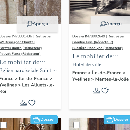
Aperçu
Aperçu
Dossier IM78001436 | Réalisé par
Dossier IM78002649 | Réalisé par
Waltisperger Chantal
-
Gandini Julie (Rédacteur)
-
Förstel Judith (Rédacteur)
-
Bussière Roselyne (Rédacteur)
Peuvot Flora (Rédacteur)
Le mobilier de
Le mobilier de
l'hôtel de ville
Hôtel de ville
l'église paroissiale
Eglise paroissiale Saint-
France
>
Île-de-France
>
Saint-Nicolas
Nicolas
France
>
Île-de-France
>
Yvelines
>
Mantes-la-Jolie
Yvelines
>
Les Alluets-le-
Roi
Dossier
Dossier