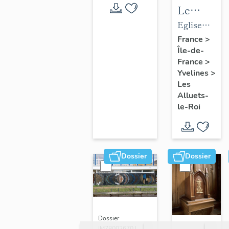
Le
mobilier
Eglise
de
paroissiale
France
>
Île-de-
l'église
Saint-
France
>
paroissial
Nicolas
Yvelines
>
Saint-
Les
Nicolas
Alluets-
le-Roi
Dossier
Dossier
Dossier
IM78002670 |