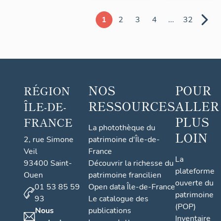
1
2
3
4
...
32
NOS
POUR
RÉGION
RESSOURCES
ALLER
ÎLE-DE-
PLUS
FRANCE
La photothèque du
LOIN
2, rue Simone
patrimoine d'Île-de-
Veil
France
La
93400 Saint-
Découvrir la richesse du
plateforme
Ouen
patrimoine francilien
ouverte du
01 53 85 59
Open data Île-de-France
patrimoine
93
Le catalogue des
(POP)
Nous
publications
Inventaire