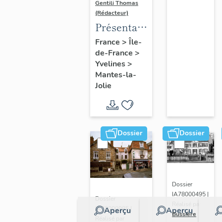
Gentili Thomas
(Rédacteur)
Présentation
de l'étude
France
>
Île-
de-France
>
Yvelines
>
Mantes-la-
Jolie
Dossier
Dossier
Dossier
IA78000495 |
Dossier
Réalisé par
IA78000985 |
Aperçu
Aperçu
Bussière
Réalisé par