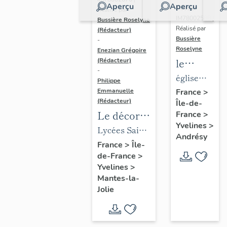
Aperçu
Aperçu
Dossier
Réalisé par
IM78002588 |
Bussière Roselyne
Réalisé par
(Rédacteur)
Bussière
-
Roselyne
Enezian Grégoire
le
(Rédacteur)
-
mobilier
église
Philippe
de
paroissiale
Emmanuelle
France
>
(Rédacteur)
Île-de-
l'église
Saint-
Le décor
France
>
Saint-
Germain
Yvelines
>
des lycées
Lycées Saint-
Germain-
Andrésy
de Mantes
Exupéry et
France
>
Île-
de-
de-France
>
Jean Rostand
Paris
Yvelines
>
(liste
Mantes-la-
supplémen
Jolie