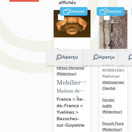
affichés
Dossier
Dossier
Dossier
IM78002723 |
Aperçu
Aperçu
Réalisé par
Dossier
Métais Marianne
IM78001436 |
(Rédacteur)
Réalisé par
Mobilier
Waltisperger
Chantal
de la
Maison de
-
maison
villégiature
France
>
Île-
Förstel
de-France
>
Louis
Judith
dite maison
Yvelines
>
(Rédacteur)
Carré
Louis Carré
-
Bazoches-
Peuvot Flora
sur-Guyonne
(Rédacteur)