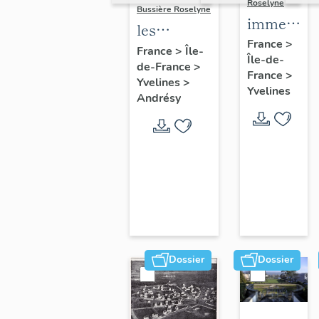
Roselyne
Bussière Roselyne
immeubles
les
maisons,
France
>
immeubles,
France
>
Île-
Île-de-
fermes
de-France
>
maisons et
France
>
Yvelines
>
fermes du
Yvelines
Andrésy
canton
d'Andrésy
Dossier
Dossier