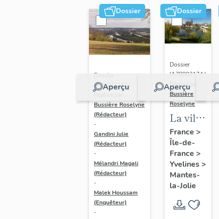
Dossier
Dossier
Dossier
IA78002174 |
Dossier
Réalisé par
IA78002272 |
Aperçu
Aperçu
Bussière
Réalisé par
Roselyne
Bussière Roselyne
La ville
(Rédacteur)
-
de
France
>
Gandini Julie
Île-de-
Mantes-
(Rédacteur)
France
>
-
la-Jolie
Yvelines
>
Mélandri Magali
(Rédacteur)
Mantes-
-
la-Jolie
Malek Houssam
(Enquêteur)
-