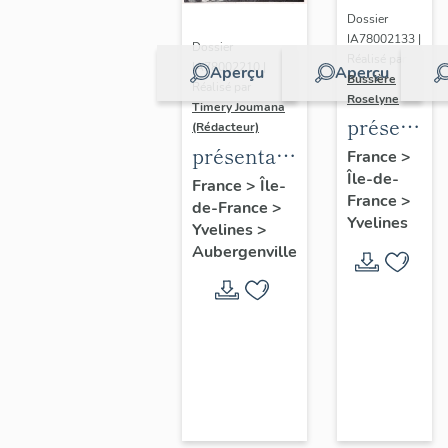
Dossier
IA78002133 |
Dossier
Réalisé par
IA78002210 |
Aperçu
Aperçu
Bussière
Réalisé par
Roselyne
Timery Joumana
présentat
(Rédacteur)
du
présentation
France
>
Île-de-
diagnostic
de l'étude
France
>
Île-
France
>
patrimonia
de-France
>
d'Elisabethville
Yvelines
Yvelines
>
urbain
Aubergenville
et
paysager
de
Seine-
Aval