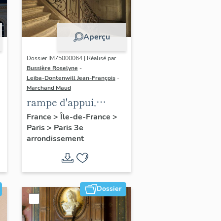
Aperçu
Dossier IM75000064 | Réalisé par
Bussière Roselyne
-
Leiba-Dontenwill Jean-François
-
Marchand Maud
rampe d'appui,
escalier de la maison
France
>
Île-de-France
>
Paris
>
Paris 3e
à porte cochère dite
arrondissement
hôtel Le Lièvre de
La Grange
Dossier