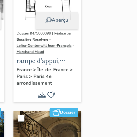
Aperçu
Dossier IM75000099 | Réalisé par
Bussière Roselyne
-
Leiba-Dontenwill Jean-François
-
Marchand Maud
rampe d'appui,
n
escalier de la maison
France
>
Île-de-France
>
Paris
>
Paris 4e
à porte cochère (non
arrondissement
étudié)
Dossier