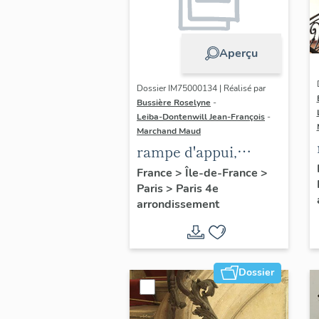
Aperçu
Dossier IM75000134 | Réalisé par
Bussière Roselyne
-
Leiba-Dontenwill Jean-François
-
Marchand Maud
rampe d'appui,
escalier de la maison
France
>
Île-de-France
>
Paris
>
Paris 4e
à porte cochère dite
arrondissement
hôtel Charpentier
(non étudié)
Dossier