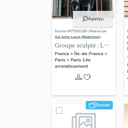
Aperçu
Dossier IM75000180 | Réalisé par
Sol Anne-Laure (Rédacteur)
Groupe sculpté : Les
Adolescents
France
>
Île-de-France
>
Paris
>
Paris 14e
arrondissement
Dossier