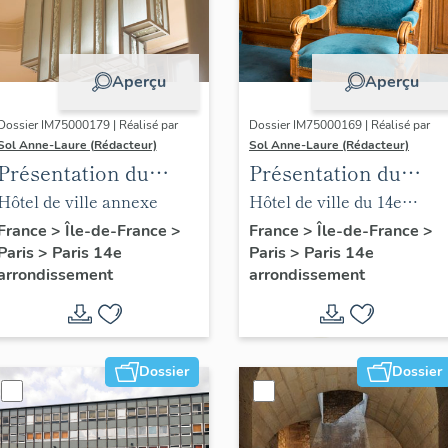
Aperçu
Aperçu
Dossier IM75000179 | Réalisé par
Dossier IM75000169 | Réalisé par
Sol Anne-Laure (Rédacteur)
Sol Anne-Laure (Rédacteur)
Présentation du
Présentation du
mobilier de la mairie
mobilier de la salle
Hôtel de ville annexe
Hôtel de ville du 14e
annexe
des mariages
arrondissement
France
>
Île-de-France
>
France
>
Île-de-France
>
Paris
>
Paris 14e
Paris
>
Paris 14e
arrondissement
arrondissement
Dossier
Dossier