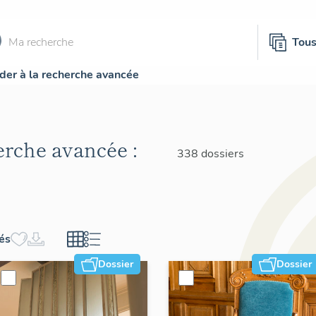
Tou
der à la recherche avancée
herche avancée :
338 dossiers
hés
Dossier
Dossier