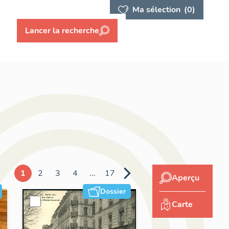
Ma sélection
(0)
s
Lancer la recherche
1
2
3
4
...
17
Aperçu
Dossier
Carte