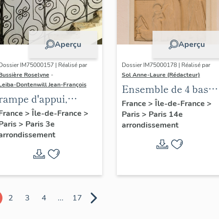
Aperçu
Aperçu
Dossier IM75000157 | Réalisé par
Dossier IM75000178 | Réalisé par
Bussière Roselyne
-
Sol Anne-Laure (Rédacteur)
Leiba-Dontenwill Jean-François
Ensemble de 4 bas
rampe d'appui,
reliefs : Les saisons
France
>
Île-de-France
>
escalier de la maison
France
>
Île-de-France
>
Paris
>
Paris 14e
Paris
>
Paris 3e
à porte cochère dite
arrondissement
arrondissement
hôtel de Bence (non
étudié)
2
3
4
...
17