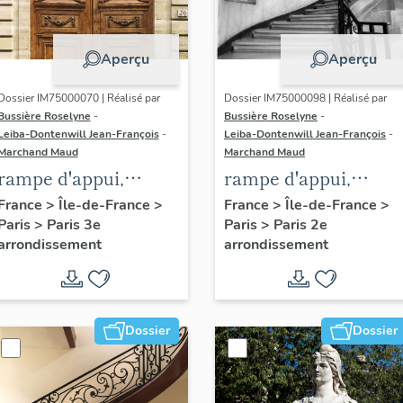
Aperçu
Aperçu
Dossier IM75000070 | Réalisé par
Dossier IM75000098 | Réalisé par
Bussière Roselyne
-
Bussière Roselyne
-
Leiba-Dontenwill Jean-François
-
Leiba-Dontenwill Jean-François
-
Marchand Maud
Marchand Maud
rampe d'appui,
rampe d'appui,
escalier de l' hôtel de
escalier de la maiso
France
>
Île-de-France
>
France
>
Île-de-France
>
Paris
>
Paris 3e
Paris
>
Paris 2e
Sandreville (non
à porte cochère (non
arrondissement
arrondissement
étudié)
étudié)
Dossier
Dossier