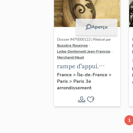
Aperçu
Dossier IM75000122 | Réalisé par
Bussière Roselyne
-
Leiba-Dontenwill Jean-François
-
Marchand Maud
rampe d'appui,
escalier de la maison
France
>
Île-de-France
>
Paris
>
Paris 3e
à porte cochère (non
arrondissement
étudié)
1