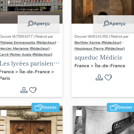
Aperçu
Aperçu
Dossier IA75001077 | Réalisé par
Dossier IA00141350 | Réalisé par
Philippe Emmanuelle (Rédacteur)
-
Berthier Karine (Rédacteur)
-
Mercier Marianne (Rédacteur)
-
Housieaux Pierre (Rédacteur)
Carré-Richer Anaïs (Rédacteur)
aqueduc Médicis
Les lycées parisiens
France
>
Île-de-France
de Jean-Claude
France
>
Île-de-France
>
Paris
Dondel et Roger
Dhuit
Dossier
Dossier