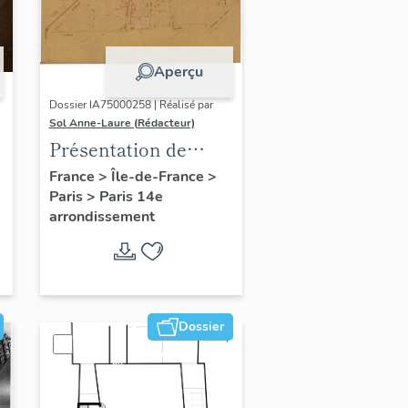
Aperçu
Dossier IA75000258 | Réalisé par
Sol Anne-Laure (Rédacteur)
Présentation de
l'étude du
France
>
Île-de-France
>
Paris
>
Paris 14e
patrimoine sur le
arrondissement
quartier du Petit-
Montrouge
Dossier