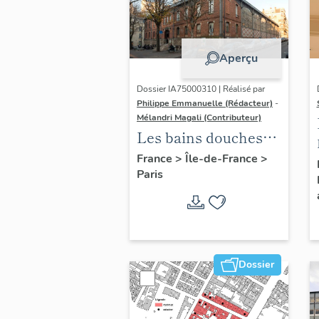
Aperçu
Dossier IA75000310 | Réalisé par
Philippe Emmanuelle (Rédacteur)
-
Mélandri Magali (Contributeur)
Les bains douches
municipaux de la
France
>
Île-de-France
>
Paris
ville de Paris
Dossier