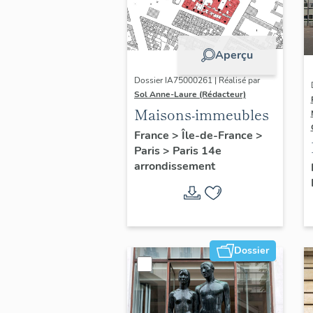
Aperçu
Dossier IA75000261 | Réalisé par
Sol Anne-Laure (Rédacteur)
Maisons-immeubles
France
>
Île-de-France
>
Paris
>
Paris 14e
arrondissement
Dossier