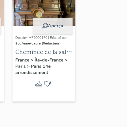
Aperçu
Dossier IM75000170 | Réalisé par
Sol Anne-Laure (Rédacteur)
Cheminée de la salle
des mariages
France
>
Île-de-France
>
Paris
>
Paris 14e
arrondissement