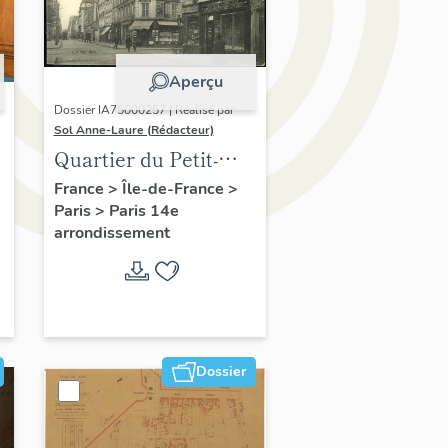
Aperçu
Dossier IA75000257 | Réalisé par
Sol Anne-Laure (Rédacteur)
Quartier du Petit-
Montrouge
France
>
Île-de-France
>
Paris
>
Paris 14e
arrondissement
Dossier