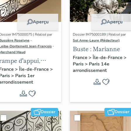
Aperçu
Aperçu
Dossier IM75000075 | Réalisé par
Dossier IM75000189 | Réalisé par
Bussière Roselyne
-
Sol Anne-Laure (Rédacteur)
Leiba-Dontenwill Jean-François
-
Buste : Marianne
Marchand Maud
France
>
Île-de-France
>
rampe d'appui,
Paris
>
Paris 14e
escalier de la maison
France
>
Île-de-France
>
arrondissement
Paris
>
Paris 1er
à porte cochère (non
arrondissement
étudié)
Dossier
Dossier