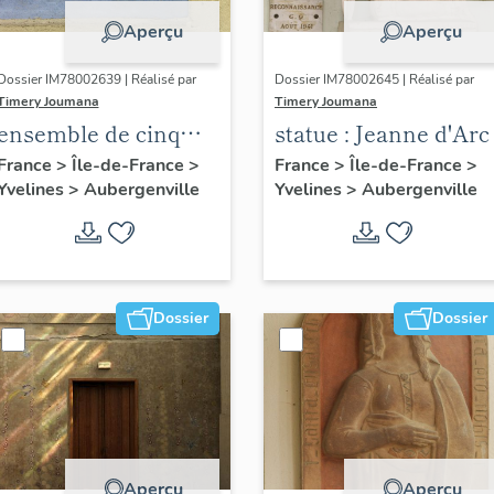
Aperçu
Aperçu
Dossier IM78002639 | Réalisé par
Dossier IM78002645 | Réalisé par
Timery Joumana
Timery Joumana
ensemble de cinq
statue : Jeanne d'Arc
peintures
France
>
Île-de-France
>
France
>
Île-de-France
>
Yvelines
>
Aubergenville
Yvelines
>
Aubergenville
monumentales
Dossier
Dossier
Aperçu
Aperçu