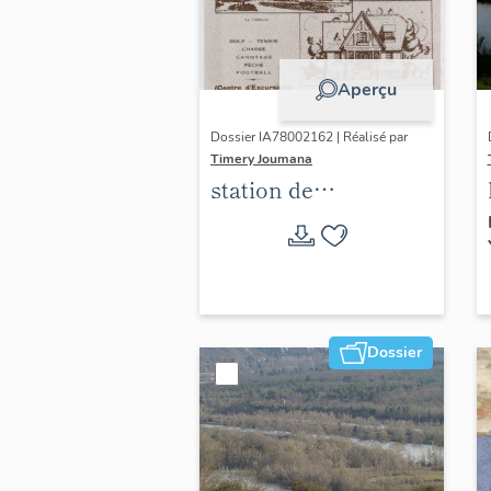
Aperçu
Dossier IA78002162 | Réalisé par
Timery Joumana
station de
villégiature
d'Elisabethville
Dossier