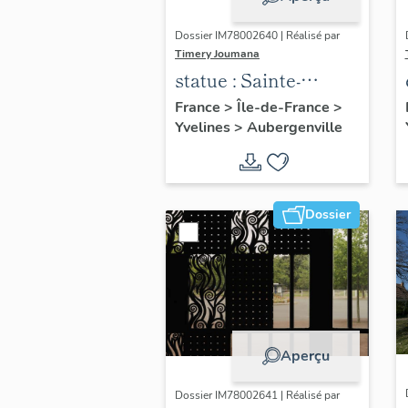
Dossier IM78002640 | Réalisé par
Timery Joumana
statue : Sainte-
Thérèse de l'Enfant
France
>
Île-de-France
>
Yvelines
>
Aubergenville
Jésus
Dossier
Aperçu
Dossier IM78002641 | Réalisé par