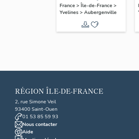
automobile Saint-
France
>
Île-de-France
>
Yvelines
>
Aubergenville
Christophe
RÉGION
ÎLE-DE-FRANCE
2, rue Simone Veil
93400 Saint-Ouen
01 53 85 59 93
Nous contacter
Aide