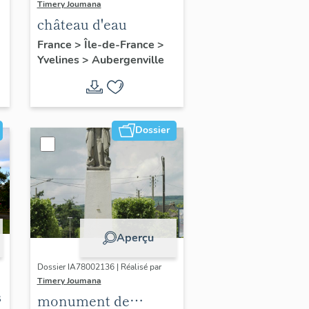
Timery Joumana
château d'eau
France
>
Île-de-France
>
Yvelines
>
Aubergenville
Dossier
Aperçu
Dossier IA78002136 | Réalisé par
Timery Joumana
s
monument de