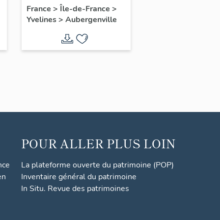
l'amitié franco-belge
France
>
Île-de-France
>
Yvelines
>
Aubergenville
POUR ALLER PLUS LOIN
nce
La plateforme ouverte du patrimoine (POP)
en
Inventaire général du patrimoine
In Situ. Revue des patrimoines