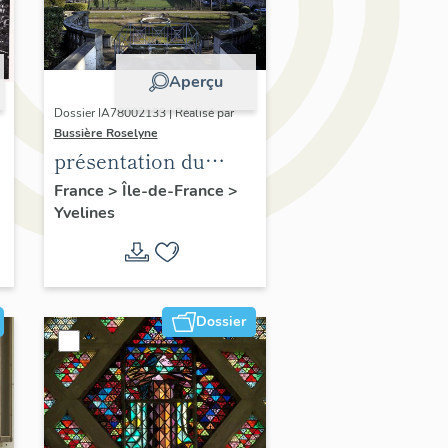
Aperçu
Dossier IA78002133 | Réalisé par
Bussière Roselyne
présentation du
diagnostic
France
>
Île-de-France
>
Yvelines
patrimonial, urbain
et paysager de Seine-
Aval
Dossier