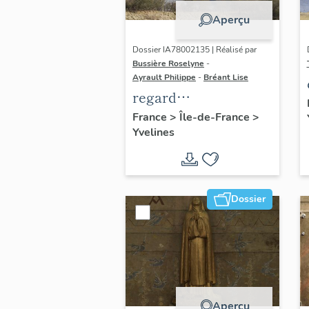
Aperçu
Dossier IA78002135 | Réalisé par
Bussière Roselyne
-
Ayrault Philippe
-
Bréant Lise
regard
photographique sur
France
>
Île-de-France
>
Yvelines
le territoire de Seine-
Aval
Dossier
Aperçu