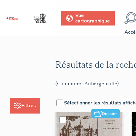
Vue
cartographique
Accé
Résultats de la rec
(Commune : Aubergenville)
Sélectionner les résultats affic
Filtres
Dossier