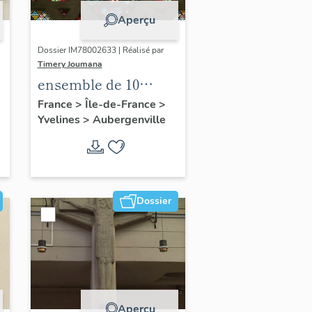
Aperçu
Dossier IM78002633 | Réalisé par
Timery Joumana
ensemble de 10
verrières
France
>
Île-de-France
>
Yvelines
>
Aubergenville
Dossier
Aperçu