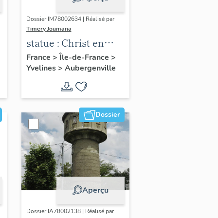
Dossier IM78002634 | Réalisé par
Timery Joumana
statue : Christ en
croix
France
>
Île-de-France
>
Yvelines
>
Aubergenville
Dossier
Aperçu
Dossier IA78002138 | Réalisé par