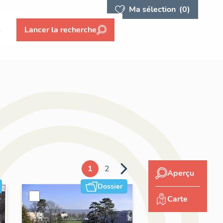
Ma sélection
(0)
s
Lancer la recherche
1
2
Aperçu
Dossier
Carte