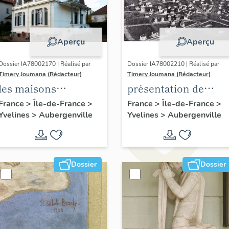
Aperçu
Aperçu
Dossier IA78002170 | Réalisé par
Dossier IA78002210 | Réalisé par
Timery Joumana (Rédacteur)
Timery Joumana (Rédacteur)
les maisons
présentation de
d'Elisabethville
l'étude
France
>
Île-de-France
>
France
>
Île-de-France
>
Yvelines
>
Aubergenville
Yvelines
>
Aubergenville
d'Elisabethville
Dossier
Dossier