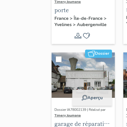
Timery Joumana
porte
France
>
Île-de-France
>
Yvelines
>
Aubergenville
Dossier
Aperçu
Dossier IA78002139 | Réalisé par
Timery Joumana
garage de réparation