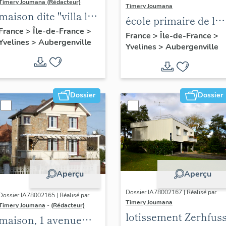
Timery Joumana (Rédacteur)
Timery Joumana
maison dite "villa le
école primaire de la
Bois fleuri", 27
France
>
Île-de-France
>
Reine Astrid
France
>
Île-de-France
>
Yvelines
>
Aubergenville
avenue d'Ypres
Yvelines
>
Aubergenville
Dossier
Dossier
Aperçu
Aperçu
Dossier IA78002167 | Réalisé par
Dossier IA78002165 | Réalisé par
Timery Joumana
Timery Joumana
-
(Rédacteur)
lotissement Zerhfus
maison, 1 avenue