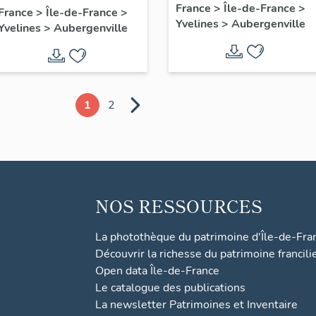
France
>
Île-de-France
>
Albert 1er
France
>
Île-de-France
>
Yvelines
>
Aubergenville
Yvelines
>
Aubergenville
1
2
NOS RESSOURCES
La photothèque du patrimoine d'Île-de-Fra
Découvrir la richesse du patrimoine francili
Open data Île-de-France
Le catalogue des publications
La newsletter Patrimoines et Inventaire