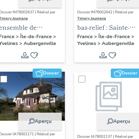
Dossier IM78002637 | Réalisé par
Dossier IM78002642 | Réalisé par
Timery Joumana
Timery Joumana
ensemble de
bas-relief : Sainte-
peintures
Elisabeth de
France
>
Île-de-France
>
France
>
Île-de-France
>
Yvelines
>
Aubergenville
Yvelines
>
Aubergenville
monumentales
Hongrie
Dossier
Dossier
Aperçu
Aperçu
Dossier IA78002171 | Réalisé par
Dossier IA78002137 | Réalisé par