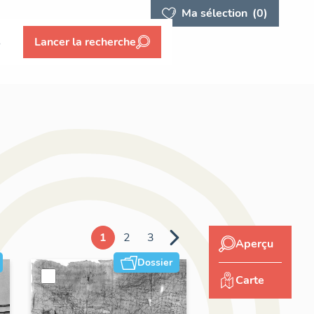
Ma sélection
(0)
s
Lancer la recherche
1
2
3
Aperçu
Dossier
Carte