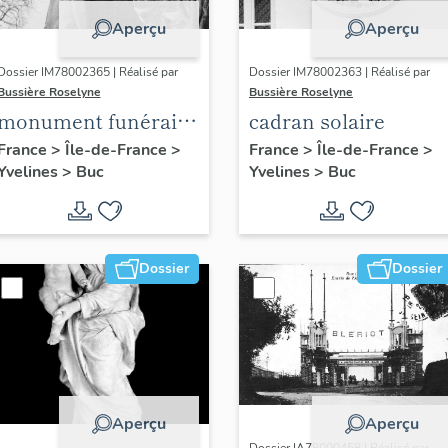
Aperçu
Aperçu
Dossier IM78002365 | Réalisé par
Dossier IM78002363 | Réalisé par
Bussière Roselyne
Bussière Roselyne
monument funéraire
cadran solaire
de Jean Casale
France
>
Île-de-France
>
France
>
Île-de-France
>
Yvelines
>
Buc
Yvelines
>
Buc
Dossier
Dossier
Aperçu
Aperçu