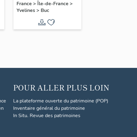
France
>
Île-de-France
>
Yvelines
>
Buc
POUR ALLER PLUS LOIN
nce
La plateforme ouverte du patrimoine (POP)
en
Inventaire général du patrimoine
In Situ. Revue des patrimoines