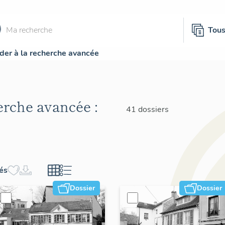
Tou
der à la recherche avancée
herche avancée :
41 dossiers
hés
Dossier
Dossier