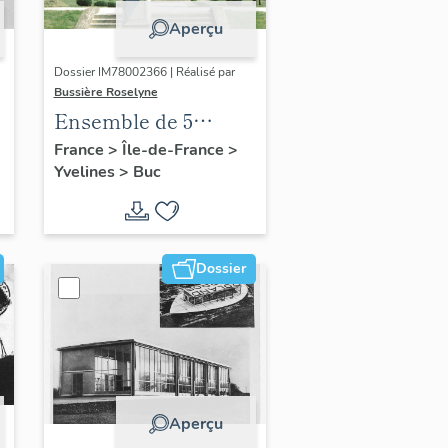
Aperçu
Dossier IM78002366 | Réalisé par
Bussière Roselyne
Ensemble de 5
statues
France
>
Île-de-France
>
Yvelines
>
Buc
Dossier
Aperçu