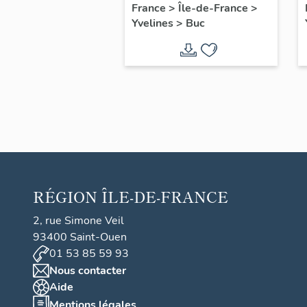
filles, actuellement
France
>
Île-de-France
>
Yvelines
>
Buc
annexe de la mairie
RÉGION
ÎLE-DE-FRANCE
2, rue Simone Veil
93400 Saint-Ouen
01 53 85 59 93
Nous contacter
Aide
Mentions légales