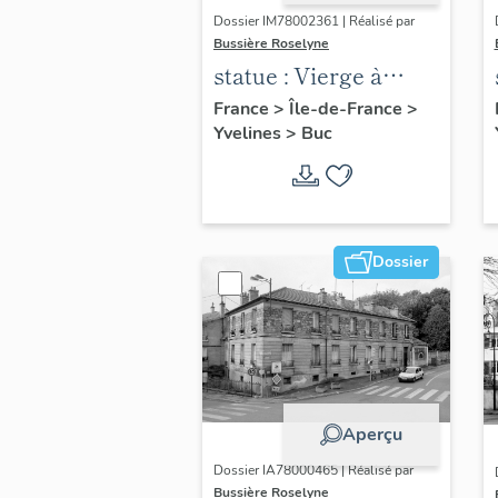
Dossier IM78002361 | Réalisé par
Bussière Roselyne
statue : Vierge à
l'Enfant (n°2)
France
>
Île-de-France
>
Yvelines
>
Buc
Dossier
Aperçu
Dossier IA78000465 | Réalisé par
Bussière Roselyne