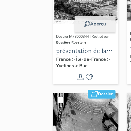
Aperçu
Dossier IA78000344 | Réalisé par
Bussière Roselyne
présentation de la
commune de Buc
France
>
Île-de-France
>
Yvelines
>
Buc
Dossier