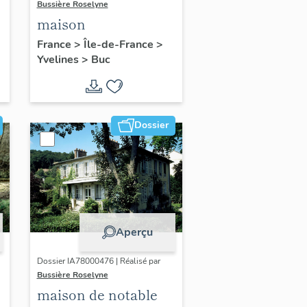
Bussière Roselyne
maison
France
>
Île-de-France
>
Yvelines
>
Buc
Dossier
Aperçu
Dossier IA78000476 | Réalisé par
Bussière Roselyne
maison de notable