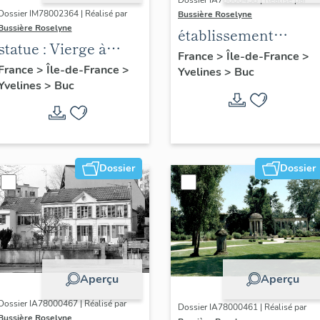
Dossier IA78000458 | Réalisé par
Dossier IM78002364 | Réalisé par
Bussière Roselyne
Bussière Roselyne
établissement
statue : Vierge à
aéronautique dit
France
>
Île-de-France
>
l'Enfant (n°1)
France
>
Île-de-France
>
Yvelines
>
Buc
aéroparc Louis-
Yvelines
>
Buc
Blériot
Dossier
Dossier
Aperçu
Aperçu
Dossier IA78000467 | Réalisé par
Dossier IA78000461 | Réalisé par
Bussière Roselyne