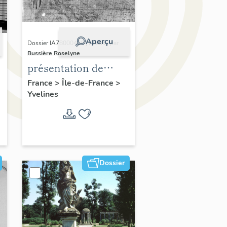
Aperçu
Dossier IA78000496 | Réalisé par
Bussière Roselyne
présentation de
,
l'étude du
France
>
Île-de-France
>
Yvelines
patrimoine de l'aire
d'étude Versailles
périphérie sud
Dossier