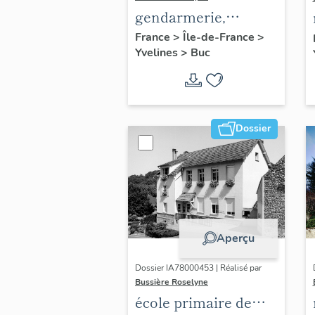
gendarmerie,
actuellement
France
>
Île-de-France
>
Yvelines
>
Buc
immeuble
Dossier
Aperçu
Dossier IA78000453 | Réalisé par
Bussière Roselyne
école primaire de