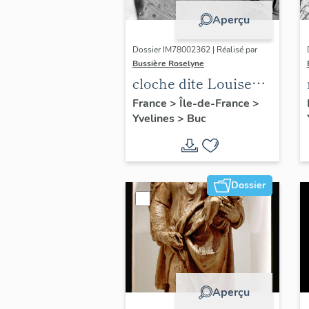
Aperçu
Dossier IM78002362 | Réalisé par
Bussière Roselyne
cloche dite Louise
Auguste Adélaïde
France
>
Île-de-France
>
Yvelines
>
Buc
Dossier
Aperçu