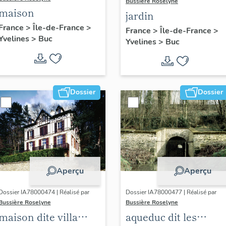
Bussière Roselyne
maison
jardin
France
>
Île-de-France
>
France
>
Île-de-France
>
Yvelines
>
Buc
Yvelines
>
Buc
Dossier
Dossier
Aperçu
Aperçu
Dossier IA78000474 | Réalisé par
Dossier IA78000477 | Réalisé par
Bussière Roselyne
Bussière Roselyne
maison dite villa
aqueduc dit les