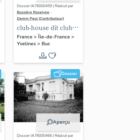
Dossier IA78000459 | Réalisé par
Bussière Roselyne
-
Damm Paul (Contributeur)
club-house dit club
Roland Garros
France
>
Île-de-France
>
Yvelines
>
Buc
Dossier
Aperçu
Dossier IA78000466 | Réalisé par