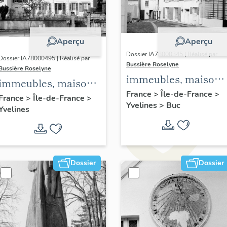
Aperçu
Aperçu
Dossier IA78000345 | Réalisé par
Dossier IA78000495 | Réalisé par
Bussière Roselyne
Bussière Roselyne
immeubles, maisons
immeubles, maisons,
fermes
France
>
Île-de-France
>
fermes
France
>
Île-de-France
>
Yvelines
>
Buc
Yvelines
Dossier
Dossier