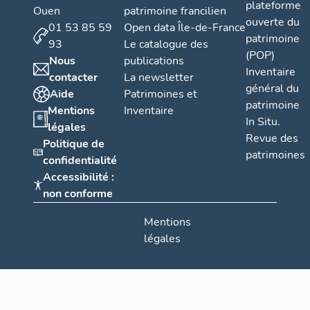
plateforme
Ouen
patrimoine francilien
ouverte du
01 53 85 59
Open data Île-de-France
patrimoine
93
Le catalogue des
(POP)
Nous
publications
Inventaire
contacter
La newsletter
général du
Aide
Patrimoines et
patrimoine
Mentions
Inventaire
In Situ.
légales
Revue des
Politique de
patrimoines
confidentialité
Accessibilité :
non conforme
Mentions
légales