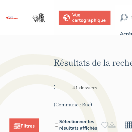
Vue
cartographique
Accéd
Résultats de la rec
:
41 dossiers
(Commune : Buc)
Sélectionner les
Filtres
résultats affichés