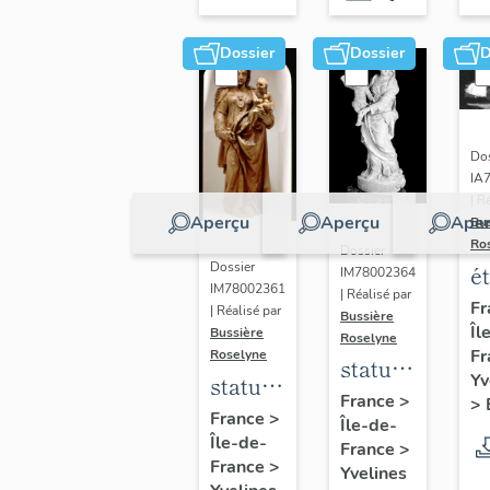
Dossier
Dossier
D
Dos
IA
| R
Aperçu
Aperçu
Aper
Bu
Ro
Dossier
Dossier
é
IM78002364
IM78002361
| Réalisé par
a
Fr
| Réalisé par
Bussière
Îl
di
Bussière
Roselyne
Fr
Roselyne
a
statue :
Yv
statue :
L
Vierge
France
>
>
Vierge
France
>
B
Île-de-
à
Île-de-
à
France
>
l'Enfant
France
>
Yvelines
l'Enfant