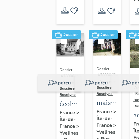
Dossier
Dossier
D
Dossier
Dossier
IA78000474
IA78000453
Dos
| Réalisé par
Aperçu
Aperçu
Aper
| Réalisé par
IA
Bussière
Bussière
| R
Roselyne
Roselyne
Bu
maison
école
Ro
dite
primaire
France
>
France
>
a
Île-de-
villa
Île-de-
de
di
Fr
France
>
France
>
Saint
filles,
Îl
A
Yvelines
Yvelines
Marie
actuellement
Fr