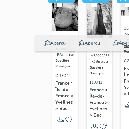
Dos
IM
| R
Aperçu
Aperçu
Aper
Dossier
Bu
IM78002362
Dossier
Ro
| Réalisé par
IM78002365
c
Bussière
| Réalisé par
s
Roselyne
Bussière
Fr
cloche
Roselyne
Îl
monument
Fr
dite
France
>
Yv
funéraire
Île-de-
Louise
France
>
>
France
>
Île-de-
de
Auguste
Yvelines
France
>
Jean
Adélaïde
>
Buc
Yvelines
Casale
>
Buc