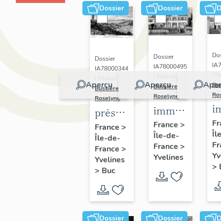
Dossier
Dossier
D
Dos
Dossier
Dossier
IA
IA78000495
IA78000344
| R
| Réalisé par
| Réalisé par
Aperçu
Aperçu
Aper
Bu
Bussière
Bussière
Ro
Roselyne
Roselyne
i
immeubles,
présentation
m
maisons,
Fr
de la
France
>
France
>
Îl
f
Île-de-
fermes
Île-de-
commune
Fr
France
>
France
>
de Buc
Yv
Yvelines
Yvelines
>
>
Buc
Dossier
Dossier
D