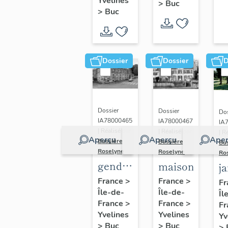
(n°1)
Yvelines
>
Buc
(n°2)
>
Buc
Dossier
Dossier
D
Dossier
Dossier
Dos
IA78000465
IA78000467
IA
| Réalisé par
| Réalisé par
| R
Aperçu
Aperçu
Aper
Bussière
Bussière
Bu
Roselyne
Roselyne
Ro
gendarmerie,
maison
j
actuellement
France
>
France
>
Fr
Île-de-
immeuble
Île-de-
Îl
France
>
France
>
Fr
Yvelines
Yvelines
Yv
>
Buc
>
Buc
>